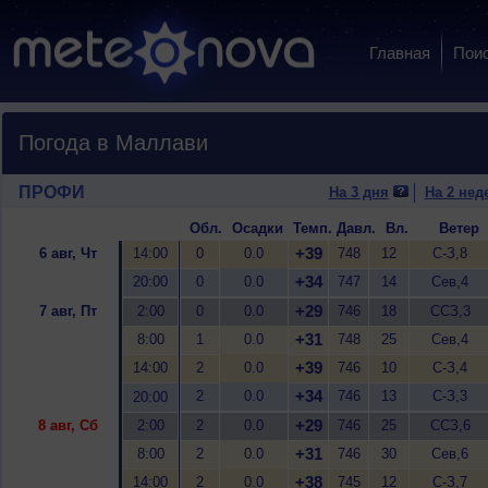
Главная
Пои
Погода в Маллави
ПРОФИ
На 3 дня
На 2 нед
Обл.
Осадки
Темп.
Давл.
Вл.
Ветер
+39
6 авг, Чт
14:00
0
0.0
748
12
С-З,8
+34
20:00
0
0.0
747
14
Сев,4
+29
7 авг, Пт
2:00
0
0.0
746
18
ССЗ,3
+31
8:00
1
0.0
748
25
Сев,4
+39
14:00
2
0.0
746
10
С-З,4
+34
2
0.0
746
13
С-З,3
20:00
+29
8 авг, Сб
2:00
2
0.0
746
25
ССЗ,6
+31
8:00
2
0.0
746
30
Сев,6
+38
14:00
2
0.0
745
12
С-З,7