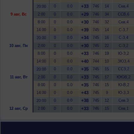
+33
0
0.0
746
14
Сев,4
20:00
+29
9 авг, Вс
2:00
0
0.0
746
34
ССВ,6
+30
8:00
0
0.0
746
32
Сев,4
+39
14:00
0
0.0
745
14
С-З,7
+34
0
0.0
745
16
С-З,4
20:00
+30
10 авг, Пн
2:00
0
0.0
745
22
С-З,2
+33
8:00
0
0.0
746
19
Ю-З,2
+40
14:00
0
0.0
744
10
ЗЮЗ,4
+35
0
0.0
745
15
ССЗ,2
20:00
+33
11 авг, Вт
2:00
0
0.0
745
17
ЮЮВ,2
+35
8:00
0
0.0
746
15
Ю-В,2
+43
14:00
0
0.0
745
9
Ю-З,3
+38
0
0.0
745
12
Сев,3
20:00
+33
12 авг, Ср
2:00
0
0.0
746
15
Сев,1