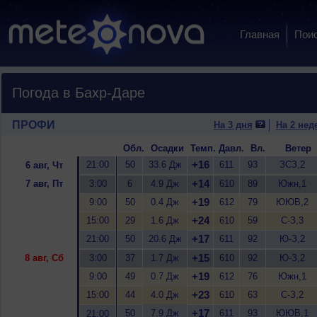
Главная
Пои
Погода в Бахр-Даре
ПРОФИ
На 3 дня
На 2 нед
Обл.
Осадки
Темп.
Давл.
Вл.
Ветер
+16
21:00
50
33.6 Дж
611
93
ЗСЗ,2
6 авг, Чт
+14
7 авг, Пт
3:00
6
4.9 Дж
610
89
Южн,1
+19
9:00
50
0.4 Дж
612
79
ЮЮВ,2
+24
15:00
29
1.6 Дж
610
59
С-З,3
+17
21:00
50
20.6 Дж
611
92
Ю-З,2
+15
8 авг, Сб
3:00
37
1.7 Дж
610
92
Ю-З,2
+19
9:00
49
0.7 Дж
612
76
Южн,1
+23
15:00
44
4.0 Дж
610
63
С-З,2
+17
50
7.9 Дж
611
93
ЮЮВ,1
21:00