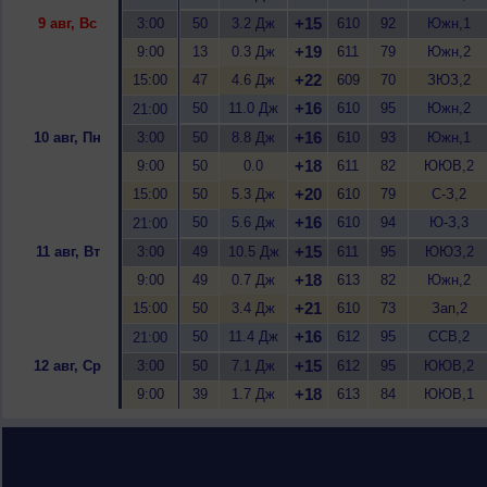
+15
9 авг, Вс
3:00
50
3.2 Дж
610
92
Южн,1
+19
9:00
13
0.3 Дж
611
79
Южн,2
+22
15:00
47
4.6 Дж
609
70
ЗЮЗ,2
+16
50
11.0 Дж
610
95
Южн,2
21:00
+16
10 авг, Пн
3:00
50
8.8 Дж
610
93
Южн,1
+18
9:00
50
0.0
611
82
ЮЮВ,2
+20
15:00
50
5.3 Дж
610
79
С-З,2
+16
50
5.6 Дж
610
94
Ю-З,3
21:00
+15
11 авг, Вт
3:00
49
10.5 Дж
611
95
ЮЮЗ,2
+18
9:00
49
0.7 Дж
613
82
Южн,2
+21
15:00
50
3.4 Дж
610
73
Зап,2
+16
50
11.4 Дж
612
95
ССВ,2
21:00
+15
12 авг, Ср
3:00
50
7.1 Дж
612
95
ЮЮВ,2
+18
9:00
39
1.7 Дж
613
84
ЮЮВ,1