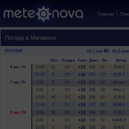
Главная
Пои
Погода в Мачакосе
ПРОФИ
На 3 дня
На 2 нед
Обл.
Осадки
Темп.
Давл.
Вл.
Ветер
+23
6 авг, Чт
15:00
11
0.0
636
47
Ю-В,4
+16
21:00
4
0.0
637
73
Ю-В,3
+13
7 авг, Пт
3:00
2
0.0
636
92
Штиль
+19
9:00
4
0.0
638
62
Южн,1
+23
15:00
49
0.0
636
42
Ю-В,4
+19
2
0.0
637
52
ВЮВ,4
21:00
+13
8 авг, Сб
3:00
30
0.0
636
92
Ю-В,1
+18
9:00
3
0.0
638
57
ЮЮВ,3
+26
15:00
3
0.0
635
29
Ю-В,6