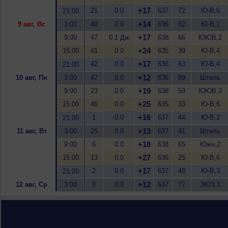
+17
21
0.0
637
72
Ю-В,6
21:00
+14
9 авг, Вс
3:00
48
0.0
636
82
Ю-В,1
+17
9:00
47
0.1 Дж
638
66
ЮЮВ,2
+24
15:00
41
0.0
635
39
Ю-В,4
+17
42
0.0
636
63
Ю-В,4
21:00
+12
10 авг, Пн
3:00
47
0.0
636
89
Штиль
+19
9:00
23
0.0
638
59
ЮЮВ,2
+25
15:00
46
0.0
635
33
Ю-В,6
+16
1
0.0
637
44
Ю-В,2
21:00
+13
11 авг, Вт
3:00
25
0.0
637
91
Штиль
+18
9:00
6
0.0
638
65
Южн,2
+27
15:00
13
0.0
636
25
Ю-В,6
+17
2
0.0
637
48
Ю-В,3
21:00
+12
12 авг, Ср
3:00
0
0.0
637
77
ЗЮЗ,1