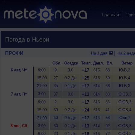
Главная
Пои
Погода в Ньери
ПРОФИ
На 3 дня
На 2 нед
Обл.
Осадки
Темп.
Давл.
Вл.
Ветер
+17
6 авг, Чт
9:00
9
0.0
615
68
Ю-В,2
+25
15:00
27
0.2 Дж
613
39
Ю-В,4
+17
21:00
35
0.1 Дж
614
66
Ю-В,3
3:00
+13
7 авг, Пт
37
0.0
614
83
ЮЮВ,3
+17
9:00
2
0.0
616
63
ЮЮВ,3
+24
15:00
39
0.2 Дж
613
41
ЮЮВ,4
+17
40
0.5 Дж
614
68
Южн,2
21:00
+13
8 авг, Сб
3:00
30
0.1 Дж
614
92
ЮЮВ,3
+16
9:00
23
0.1 Дж
616
72
ЮЮВ,3