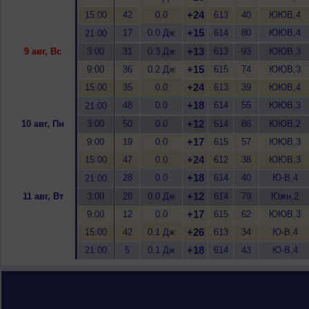
+24
15:00
42
0.0
613
40
ЮЮВ,4
+15
17
0.0 Дж
614
80
ЮЮВ,4
21:00
+13
9 авг, Вс
3:00
31
0.3 Дж
613
93
ЮЮВ,3
+15
9:00
36
0.2 Дж
615
74
ЮЮВ,3
+24
15:00
35
0.0
613
39
ЮЮВ,4
+18
48
0.0
614
55
ЮЮВ,3
21:00
+12
10 авг, Пн
3:00
50
0.0
614
86
ЮЮВ,2
+17
9:00
19
0.0
615
57
ЮЮВ,3
+24
15:00
47
0.0
612
38
ЮЮВ,3
+18
28
0.0
614
40
Ю-В,4
21:00
+12
11 авг, Вт
3:00
28
0.0 Дж
614
79
Южн,2
+17
9:00
12
0.0
615
62
ЮЮВ,3
+26
15:00
42
0.1 Дж
613
34
Ю-В,4
+18
21:00
5
0.1 Дж
614
43
Ю-В,4