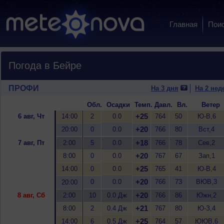
Главная
Пои
Погода в Бейре
ПРОФИ
На 3 дня
На 2 нед
Обл.
Осадки
Темп.
Давл.
Вл.
Ветер
+25
6 авг, Чт
14:00
2
0.0
764
50
Ю-В,6
+20
20:00
0
0.0
766
80
Вст,4
+18
7 авг, Пт
2:00
5
0.0
766
78
Сев,2
+20
8:00
0
0.0
767
67
Зап,1
+25
14:00
0
0.0
765
41
Ю-В,4
+20
0
0.0
766
73
ВЮВ,3
20:00
+20
8 авг, Сб
2:00
10
0.0 Дж
766
86
Южн,2
+21
8:00
2
0.4 Дж
767
80
Ю-З,4
+25
14:00
6
0.5 Дж
764
57
ЮЮВ,6