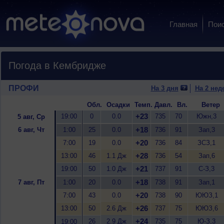
Главная
Пои
Погода в Кембридже
ПРОФИ
На 3 дня
На 2 нед
Обл.
Осадки
Темп.
Давл.
Вл.
Ветер
+23
19:00
0
0.0
735
70
Южн,3
5 авг, Ср
+18
6 авг, Чт
1:00
25
0.0
736
91
Зап,3
+20
7:00
19
0.0
736
84
ЗСЗ,1
+28
13:00
46
1.1 Дж
736
54
Зап,6
+21
19:00
50
1.0 Дж
737
91
С-З,3
+18
7 авг, Пт
1:00
20
0.0
738
91
Зап,1
+20
7:00
43
0.0
738
90
ЮЮЗ,1
+26
13:00
50
2.6 Дж
737
75
ЮЮЗ,6
+24
26
2.9 Дж
735
75
Ю-З,3
19:00