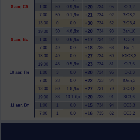
+20
8 авг, Сб
1:00
50
0.9 Дж
734
95
Ю-З,2
+21
7:00
50
0.1 Дж
734
92
ЗЮЗ,2
+30
13:00
0
0.0
734
52
ЗЮЗ,4
+20
50
4.8 Дж
734
93
Зап,10
19:00
+17
9 авг, Вс
1:00
0
0.6 Дж
734
92
С-З,4
+18
7:00
49
0.0
735
68
Вст,1
+27
13:00
49
0.0
734
60
ЮЮЗ,3
+23
43
0.5 Дж
734
81
Ю-З,6
19:00
+20
10 авг, Пн
1:00
3
0.0
734
95
Ю-З,3
+22
7:00
28
0.0
733
94
Южн,3
+27
13:00
50
1.8 Дж
731
79
ЗЮЗ,8
+20
33
13.1 Дж
733
91
ЗСЗ,6
19:00
+15
11 авг, Вт
1:00
1
0.0
734
94
ССЗ,3
+16
7:00
1
0.0
735
82
ССЗ,2