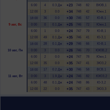
+23
6:00
4
0.3 Дж
748
82
ВЮВ,1
+34
12:00
3
0.0
748
42
Южн,1
+30
36
0.0
746
57
Ю-В,1
18:00
+25
9 авг, Вс
0:00
0
0.1 Дж
746
72
Южн,1
+24
6:00
1
0.0
747
79
Ю-В,1
+35
12:00
49
0.1 Дж
746
41
Ю-З,1
+29
28
0.1 Дж
746
66
Ю-В,1
18:00
+26
10 авг, Пн
0:00
3
0.0
746
70
ЮЮВ,2
+24
6:00
2
0.0
747
78
Южн,1
+35
12:00
35
0.0
747
41
ЗЮЗ,2
+30
17
0.2 Дж
746
58
ВСВ,1
18:00
+24
11 авг, Вт
0:00
3
1.9 Дж
746
82
ЮЮЗ,2
+24
6:00
48
0.1 Дж
748
86
Ю-З,2
+35
12:00
22
0.0
747
43
ЗЮЗ,3