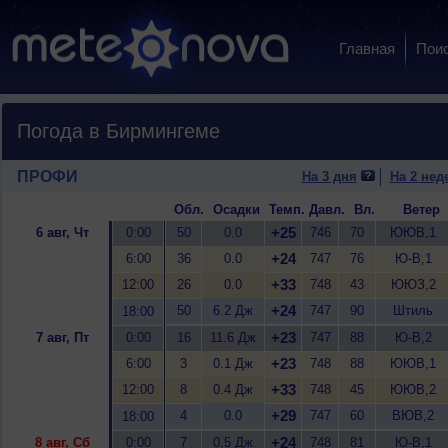
Главная
Пои
Погода в Бирмингеме
ПРОФИ
На 3 дня
На 2 нед
Обл.
Осадки
Темп.
Давл.
Вл.
Ветер
+25
6 авг, Чт
0:00
50
0.0
746
70
ЮЮВ,1
+24
6:00
36
0.0
747
76
Ю-В,1
+33
12:00
26
0.0
748
43
ЮЮЗ,2
+24
50
6.2 Дж
747
90
Штиль
18:00
+23
7 авг, Пт
0:00
16
11.6 Дж
747
88
Ю-В,2
+23
6:00
3
0.1 Дж
748
88
ЮЮВ,1
+33
12:00
8
0.4 Дж
748
45
ЮЮВ,2
+29
4
0.0
747
60
ВЮВ,2
18:00
+24
8 авг, Сб
0:00
7
0.5 Дж
748
81
Ю-В,1