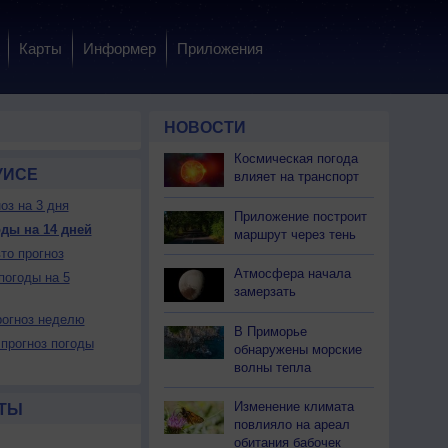
Карты
Информер
Приложения
НОВОСТИ
Космическая погода
УИСЕ
влияет на транспорт
оз на 3 дня
Приложение построит
ды на 14 дней
маршрут через тень
то прогноз
Атмосфера начала
погоды на 5
замерзать
огноз неделю
В Приморье
прогноз погоды
обнаружены морские
волны тепла
Изменение климата
ТЫ
повлияло на ареал
обитания бабочек