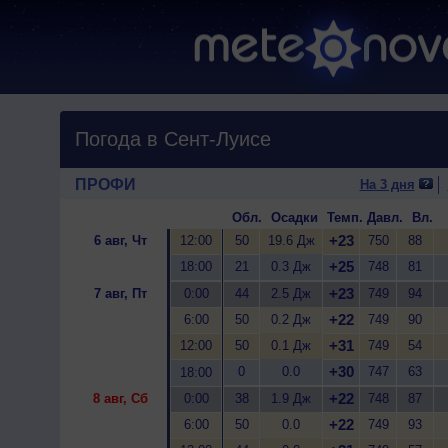
Погода в Сент-Луисе
ПРОФИ
На 3 дня
Обл.
Осадки
Темп.
Давл.
Вл.
+23
6 авг, Чт
12:00
50
19.6 Дж
750
88
+25
18:00
21
0.3 Дж
748
81
+23
7 авг, Пт
0:00
44
2.5 Дж
749
94
+22
6:00
50
0.2 Дж
749
90
+31
12:00
50
0.1 Дж
749
54
+30
0
0.0
747
63
18:00
+22
8 авг, Сб
0:00
38
1.9 Дж
748
87
+22
6:00
50
0.0
749
93