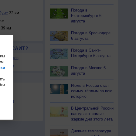
м
Погода в
Луис
32 км
Екатеринбурге 6
км
августа
39 км
Погода в Краснодаре
м
6 августа
ЛСЯ САЙТ?
Погода в Санкт-
Петербурге 6 августа
шим
ля сайтов
ем.
ы в RSS
ике
Погода в Москве 6
августа
Ы
ить
ки
Июль в России стал
самым тёплым за всю
историю
льности
В Центральной России
осы
наступают самые
а
жаркие дни этого лета
Дневная температура