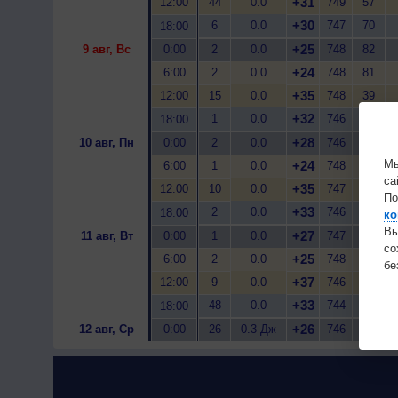
+31
12:00
44
0.0
749
57
+30
6
0.0
747
70
18:00
+25
9 авг, Вс
0:00
2
0.0
748
82
+24
6:00
2
0.0
748
81
+35
12:00
15
0.0
748
39
+32
1
0.0
746
56
18:00
+28
10 авг, Пн
0:00
2
0.0
746
60
Мы
+24
6:00
1
0.0
748
77
са
+35
12:00
10
0.0
747
40
По
+33
2
0.0
746
55
18:00
ко
Вы
+27
11 авг, Вт
0:00
1
0.0
747
62
с
+25
6:00
2
0.0
748
69
бе
+37
12:00
9
0.0
746
33
+33
48
0.0
744
47
18:00
+26
12 авг, Ср
0:00
26
0.3 Дж
746
68