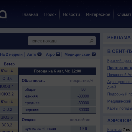
Главная
Поиск
Новости
Интересное
Климат
РЕКЛАМА
В СЕНТ-Л
На 2 недели
Авто
Агро
Медицинский
Краткий прогн
Ветер
Прогноз пого
Южн,4
Погода на 6 авг, Чт, 12:00
Почасовой Ав
Ю-В,6
Облачность
покрытие,%
Агро прогноз 
ЮЮВ,4
дней
общая
50
ЮЮЗ,2
Подробный пр
нижняя
-30000
Медицинский 
Южн,4
средняя
-30000
Карты погоды
Ю-З,2
верхняя
-30000
ЗЮЗ,6
Осадки
кол-во/тип
АЭРОПОР
ЗСЗ,2
сумма за 6 часов
19.6
Кахокия
7 км