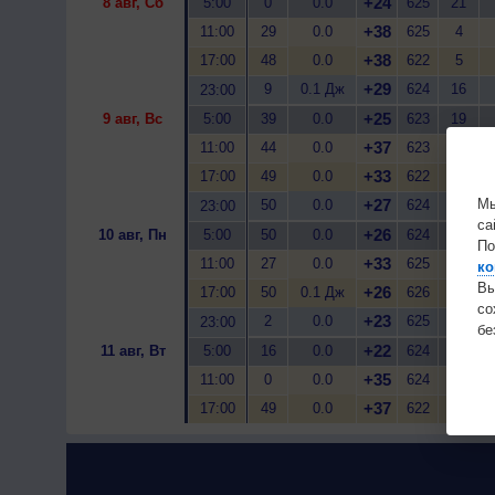
+24
8 авг, Сб
5:00
0
0.0
625
21
+38
11:00
29
0.0
625
4
+38
17:00
48
0.0
622
5
+29
9
0.1 Дж
624
16
23:00
+25
9 авг, Вс
5:00
39
0.0
623
19
+37
11:00
44
0.0
623
6
+33
17:00
49
0.0
622
15
Мы
+27
50
0.0
624
27
23:00
са
+26
10 авг, Пн
5:00
50
0.0
624
30
По
+33
11:00
27
0.0
625
15
ко
Вы
+26
17:00
50
0.1 Дж
626
33
с
+23
2
0.0
625
42
23:00
бе
+22
11 авг, Вт
5:00
16
0.0
624
40
+35
11:00
0
0.0
624
12
+37
17:00
49
0.0
622
9