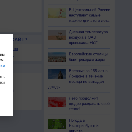
В Центральной России
наступают самые
жаркие дни этого лета
Дневная температура
воздуха в ОАЭ
ЛСЯ САЙТ?
превысила +51°
ля сайтов
Европейские столицы
шим
ы в RSS
бьют рекорды жары
ем.
ике
Ы
Впервые за 155 лет в
Лондоне в течение
ить
месяца не выпадал
ки
дождь
льности
осы
Лето продолжит
щедро раздавать своё
а
тепло!
Погода в
Екатеринбурге 5
августа