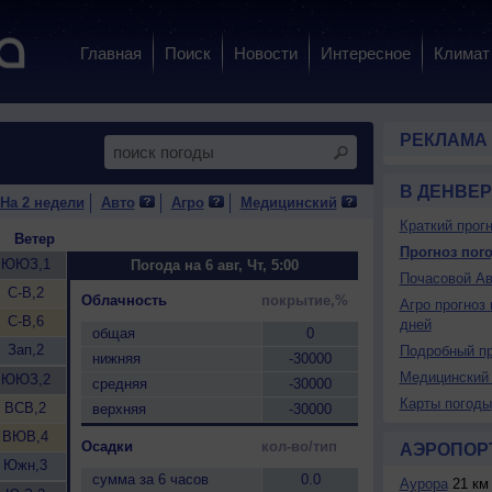
Главная
Поиск
Новости
Интересное
Климат
РЕКЛАМА
В ДЕНВЕР
На 2 недели
Авто
Агро
Медицинский
Краткий прогн
Ветер
Прогноз пого
ЮЮЗ,1
Погода на 6 авг, Чт, 5:00
Почасовой Ав
С-В,2
Облачность
покрытие,%
Агро прогноз 
С-В,6
дней
общая
0
Зап,2
Подробный пр
нижняя
-30000
Медицинский 
ЮЮЗ,2
средняя
-30000
Карты погоды
ВСВ,2
верхняя
-30000
ВЮВ,4
Осадки
кол-во/тип
АЭРОПОР
Южн,3
сумма за 6 часов
0.0
Аурора
21 км