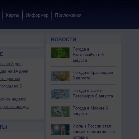
Карты
Информер
Приложения
НОВОСТИ
Погода в
Е
Екатеринбурге 6
августа
оз на 3 дня
ды на 14 дней
Погода в Краснодаре
6 августа
то прогноз
погоды на 5
Погода в Санкт-
Петербурге 6 августа
огноз неделю
прогноз погоды
Погода в Москве 6
августа
Июль в России стал
ТЫ
самым тёплым за всю
историю