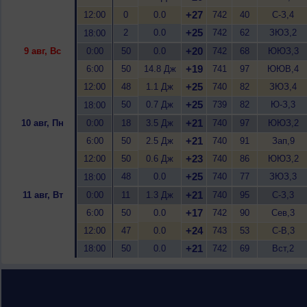
+27
12:00
0
0.0
742
40
С-З,4
+25
2
0.0
742
62
ЗЮЗ,2
18:00
+20
9 авг, Вс
0:00
50
0.0
742
68
ЮЮЗ,3
+19
6:00
50
14.8 Дж
741
97
ЮЮВ,4
+25
12:00
48
1.1 Дж
740
82
ЗЮЗ,4
+25
50
0.7 Дж
739
82
Ю-З,3
18:00
+21
10 авг, Пн
0:00
18
3.5 Дж
740
97
ЮЮЗ,2
+21
6:00
50
2.5 Дж
740
91
Зап,9
+23
12:00
50
0.6 Дж
740
86
ЮЮЗ,2
+25
48
0.0
740
77
ЗЮЗ,3
18:00
+21
11 авг, Вт
0:00
11
1.3 Дж
740
95
С-З,3
+17
6:00
50
0.0
742
90
Сев,3
+24
12:00
47
0.0
743
53
С-В,3
+21
18:00
50
0.0
742
69
Вст,2