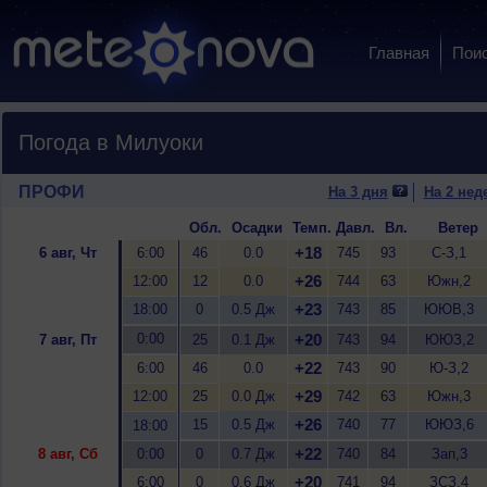
Главная
Пои
Погода в Милуоки
ПРОФИ
На 3 дня
На 2 нед
Обл.
Осадки
Темп.
Давл.
Вл.
Ветер
+18
6 авг, Чт
6:00
46
0.0
745
93
С-З,1
+26
12:00
12
0.0
744
63
Южн,2
+23
18:00
0
0.5 Дж
743
85
ЮЮВ,3
0:00
+20
7 авг, Пт
25
0.1 Дж
743
94
ЮЮЗ,2
+22
6:00
46
0.0
743
90
Ю-З,2
+29
12:00
25
0.0 Дж
742
63
Южн,3
+26
15
0.5 Дж
740
77
ЮЮЗ,6
18:00
+22
8 авг, Сб
0:00
0
0.7 Дж
740
84
Зап,3
+20
6:00
0
0.6 Дж
741
94
ЗСЗ,4