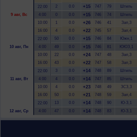
+15
2
0.0
747
79
Штиль
22:00
+15
9 авг, Вс
4:00
0
0.0
746
74
Штиль
+26
10:00
1
0.0
746
41
Зап,3
+22
16:00
4
0.0
745
57
Зап,4
+15
50
0.0
746
84
Южн,1
22:00
+15
10 авг, Пн
4:00
49
0.0
746
81
ЮЮЗ,1
+24
10:00
22
0.0
747
48
Зап,3
+22
16:00
43
0.0
747
58
Зап,3
+14
3
0.0
748
89
Штиль
22:00
+14
11 авг, Вт
4:00
4
0.0
747
85
Штиль
+23
10:00
4
0.0
748
49
ЗСЗ,3
+21
16:00
50
0.0
748
59
Зап,4
+14
13
0.0
748
90
Ю-З,1
22:00
+14
12 авг, Ср
4:00
47
0.0
748
83
Ю-З,1