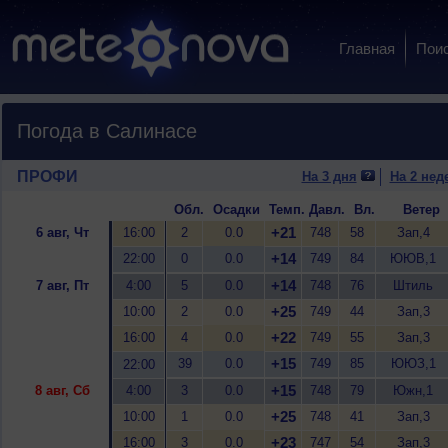
Главная
Пои
Погода в Салинасе
ПРОФИ
На 3 дня
На 2 нед
Обл.
Осадки
Темп.
Давл.
Вл.
Ветер
+21
6 авг, Чт
16:00
2
0.0
748
58
Зап,4
+14
22:00
0
0.0
749
84
ЮЮВ,1
+14
7 авг, Пт
4:00
5
0.0
748
76
Штиль
+25
10:00
2
0.0
749
44
Зап,3
+22
16:00
4
0.0
749
55
Зап,3
+15
39
0.0
749
85
ЮЮЗ,1
22:00
+15
8 авг, Сб
4:00
3
0.0
748
79
Южн,1
+25
10:00
1
0.0
748
41
Зап,3
+23
16:00
3
0.0
747
54
Зап,3