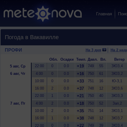
Главная
Пои
Погода в Вакавилле
ПРОФИ
На 3 дня
На 2 нед
Обл.
Осадки
Темп.
Давл.
Вл.
Ветер
+19
22:00
0
0.0
749
55
ЗЮЗ,4
5 авг, Ср
+16
6 авг, Чт
4:00
0
0.0
750
61
ЗЮЗ,2
+33
10:00
0
0.0
751
16
Ю-З,1
+37
16:00
2
0.0
748
12
ЗЮЗ,6
+21
22:00
1
0.0
750
40
ЗЮЗ,3
+18
7 авг, Пт
4:00
2
0.0
750
52
Зап,2
+35
10:00
2
0.0
751
14
ЗЮЗ,1
+38
16:00
1
0.0
748
12
ЗЮЗ,7
+22
0
0.0
749
39
ЗЮЗ,4
22:00