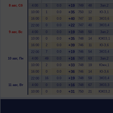
+19
8 авг, Сб
4:00
5
0.0
749
48
Зап,2
+35
10:00
1
0.0
750
12
Ю-З,1
+40
16:00
0
0.0
747
10
ЗЮЗ,6
+22
0
0.0
747
40
ЗЮЗ,4
22:00
+19
9 авг, Вс
4:00
0
0.0
748
50
Зап,2
+35
10:00
0
0.0
748
14
ЮЮЗ,1
+39
16:00
2
0.0
746
11
Ю-З,6
+19
7
0.0
746
54
ЗЮЗ,4
22:00
+16
10 авг, Пн
4:00
49
0.0
747
63
Зап,2
+33
10:00
2
0.0
748
19
Южн,1
+36
16:00
0
0.0
746
14
Ю-З,6
+19
16
0.0
748
59
ЗЮЗ,4
22:00
+16
11 авг, Вт
4:00
0
0.0
748
67
ЗЮЗ,3
+31
10:00
0
0.0
750
21
ЮЮЗ,2