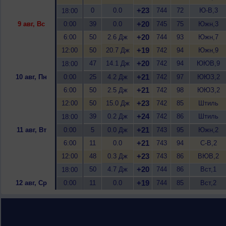
+23
0
0.0
744
72
Ю-В,3
18:00
+20
9 авг, Вс
0:00
39
0.0
745
75
Южн,3
+20
6:00
50
2.6 Дж
744
93
Южн,7
+19
12:00
50
20.7 Дж
742
94
Южн,9
+20
47
14.1 Дж
742
94
ЮЮВ,9
18:00
+21
10 авг, Пн
0:00
25
4.2 Дж
742
97
ЮЮЗ,2
+21
6:00
50
2.5 Дж
742
98
ЮЮЗ,2
+23
12:00
50
15.0 Дж
742
85
Штиль
+24
39
0.2 Дж
742
86
Штиль
18:00
+21
11 авг, Вт
0:00
5
0.0 Дж
743
95
Южн,2
+21
6:00
11
0.0
743
94
С-В,2
+23
12:00
48
0.3 Дж
743
86
ВЮВ,2
+20
50
4.7 Дж
744
86
Вст,1
18:00
+19
12 авг, Ср
0:00
11
0.0
744
85
Вст,2