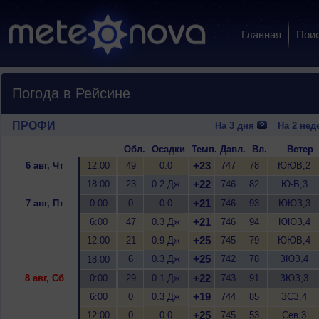
Главная
Пои
Погода в Рейсине
ПРОФИ
На 3 дня
На 2 нед
Обл.
Осадки
Темп.
Давл.
Вл.
Ветер
+23
6 авг, Чт
12:00
49
0.0
747
78
ЮЮВ,2
+22
18:00
23
0.2 Дж
746
82
Ю-В,3
+21
7 авг, Пт
0:00
0
0.0
746
93
ЮЮЗ,3
+21
6:00
47
0.3 Дж
746
94
ЮЮЗ,4
+25
12:00
21
0.9 Дж
745
79
ЮЮВ,4
+25
6
0.3 Дж
742
78
ЗЮЗ,4
18:00
+22
8 авг, Сб
0:00
29
0.1 Дж
743
91
ЗЮЗ,3
+19
6:00
0
0.3 Дж
744
85
ЗСЗ,4
+25
12:00
0
0.0
745
53
Сев,3