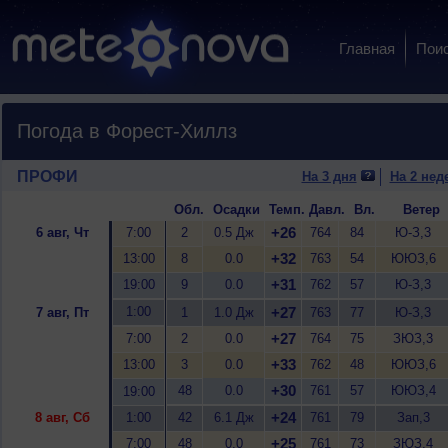
Главная
Пои
Погода в Форест-Хиллз
ПРОФИ
На 3 дня
На 2 нед
Обл.
Осадки
Темп.
Давл.
Вл.
Ветер
+26
6 авг, Чт
7:00
2
0.5 Дж
764
84
Ю-З,3
+32
13:00
8
0.0
763
54
ЮЮЗ,6
+31
19:00
9
0.0
762
57
Ю-З,3
1:00
+27
7 авг, Пт
1
1.0 Дж
763
77
Ю-З,3
+27
7:00
2
0.0
764
75
ЗЮЗ,3
+33
13:00
3
0.0
762
48
ЮЮЗ,6
+30
48
0.0
761
57
ЮЮЗ,4
19:00
+24
8 авг, Сб
1:00
42
6.1 Дж
761
79
Зап,3
+25
7:00
48
0.0
761
73
ЗЮЗ,4