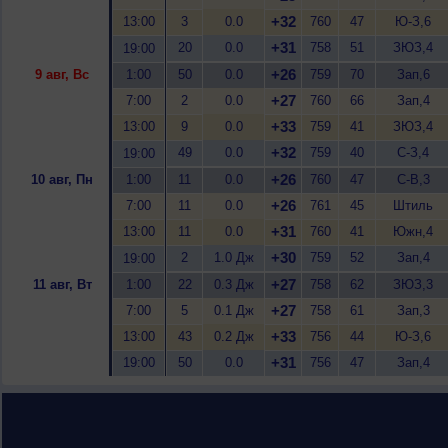
+32
13:00
3
0.0
760
47
Ю-З,6
+31
20
0.0
758
51
ЗЮЗ,4
19:00
+26
9 авг, Вс
1:00
50
0.0
759
70
Зап,6
+27
7:00
2
0.0
760
66
Зап,4
+33
13:00
9
0.0
759
41
ЗЮЗ,4
+32
49
0.0
759
40
С-З,4
19:00
+26
10 авг, Пн
1:00
11
0.0
760
47
С-В,3
+26
7:00
11
0.0
761
45
Штиль
+31
13:00
11
0.0
760
41
Южн,4
+30
2
1.0 Дж
759
52
Зап,4
19:00
+27
11 авг, Вт
1:00
22
0.3 Дж
758
62
ЗЮЗ,3
+27
7:00
5
0.1 Дж
758
61
Зап,3
+33
13:00
43
0.2 Дж
756
44
Ю-З,6
+31
19:00
50
0.0
756
47
Зап,4