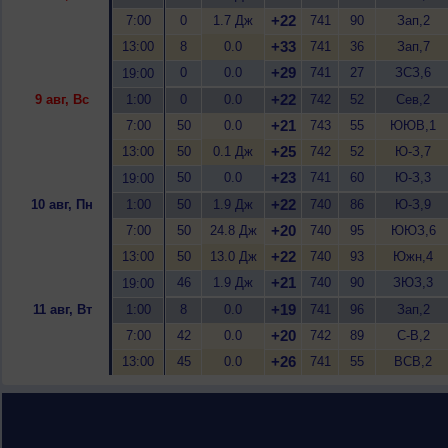
+22
7:00
0
1.7 Дж
741
90
Зап,2
+33
13:00
8
0.0
741
36
Зап,7
+29
0
0.0
741
27
ЗСЗ,6
19:00
+22
9 авг, Вс
1:00
0
0.0
742
52
Сев,2
+21
7:00
50
0.0
743
55
ЮЮВ,1
+25
13:00
50
0.1 Дж
742
52
Ю-З,7
+23
50
0.0
741
60
Ю-З,3
19:00
+22
10 авг, Пн
1:00
50
1.9 Дж
740
86
Ю-З,9
+20
7:00
50
24.8 Дж
740
95
ЮЮЗ,6
+22
13:00
50
13.0 Дж
740
93
Южн,4
+21
46
1.9 Дж
740
90
ЗЮЗ,3
19:00
+19
11 авг, Вт
1:00
8
0.0
741
96
Зап,2
+20
7:00
42
0.0
742
89
С-В,2
+26
13:00
45
0.0
741
55
ВСВ,2