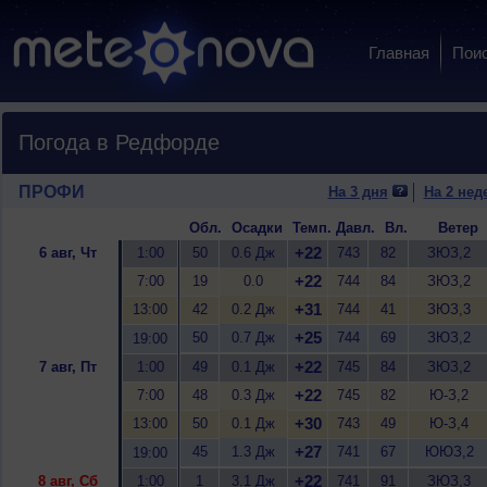
Главная
Пои
Погода в Редфорде
ПРОФИ
На 3 дня
На 2 нед
Обл.
Осадки
Темп.
Давл.
Вл.
Ветер
+22
6 авг, Чт
1:00
50
0.6 Дж
743
82
ЗЮЗ,2
+22
7:00
19
0.0
744
84
ЗЮЗ,2
+31
13:00
42
0.2 Дж
744
41
ЗЮЗ,3
+25
50
0.7 Дж
744
69
ЗЮЗ,2
19:00
+22
7 авг, Пт
1:00
49
0.1 Дж
745
84
ЗЮЗ,2
+22
7:00
48
0.3 Дж
745
82
Ю-З,2
+30
13:00
50
0.1 Дж
743
49
Ю-З,4
+27
45
1.3 Дж
741
67
ЮЮЗ,2
19:00
+22
8 авг, Сб
1:00
1
3.1 Дж
741
91
ЗЮЗ,3