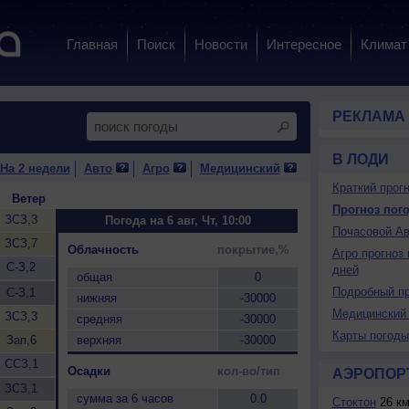
Главная
Поиск
Новости
Интересное
Климат
РЕКЛАМА
В ЛОДИ
На 2 недели
Авто
Агро
Медицинский
Краткий прогн
Ветер
Прогноз пого
ЗСЗ,3
Погода на 6 авг, Чт, 10:00
Почасовой Ав
ЗСЗ,7
Облачность
покрытие,%
Агро прогноз 
С-З,2
дней
общая
0
Подробный пр
С-З,1
нижняя
-30000
Медицинский 
ЗСЗ,3
средняя
-30000
Карты погоды
Зап,6
верхняя
-30000
ССЗ,1
Осадки
кол-во/тип
АЭРОПОР
ЗСЗ,1
сумма за 6 часов
0.0
Стоктон
26 к