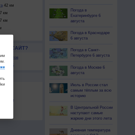
та
42 км
Погода в
7 км
Екатеринбурге 6
7 км
августа
м
Погода в Краснодаре
6 августа
ЛСЯ САЙТ?
Погода в Санкт-
Петербурге 6 августа
шим
ля сайтов
ем.
ы в RSS
ике
Погода в Москве 6
августа
Ы
ить
ки
Июль в России стал
самым тёплым за всю
историю
льности
В Центральной России
осы
наступают самые
а
жаркие дни этого лета
Дневная температура