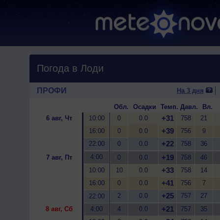
Погода в Лоди
ПРОФИ
На 3 дня
Обл.
Осадки
Темп.
Давл.
Вл.
+31
6 авг, Чт
10:00
0
0.0
758
21
+39
16:00
0
0.0
756
9
+22
22:00
0
0.0
758
36
4:00
+19
7 авг, Пт
0
0.0
758
46
+33
10:00
10
0.0
758
14
+41
16:00
0
0.0
756
7
+25
2
0.0
757
27
22:00
+21
8 авг, Сб
4:00
4
0.0
757
35