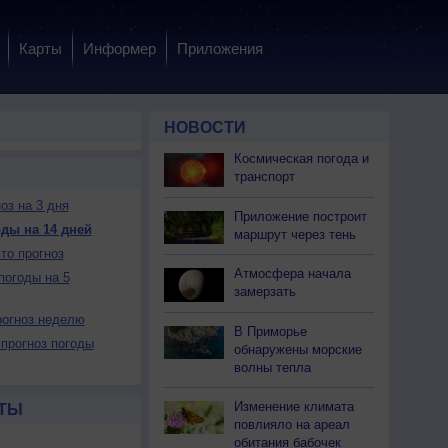
Карты
Информер
Приложения
НОВОСТИ
Космическая погода и
транспорт
оз на 3 дня
Приложение построит
ды на 14 дней
маршрут через тень
то прогноз
Атмосфера начала
погоды на 5
замерзать
огноз неделю
В Приморье
прогноз погоды
обнаружены морские
волны тепла
Изменение климата
ТЫ
повлияло на ареал
м
обитания бабочек