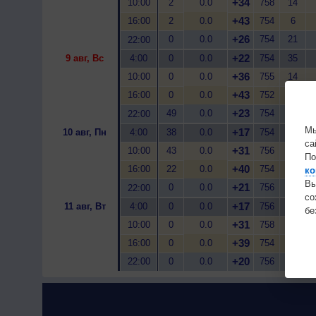
+34
10:00
2
0.0
758
14
+43
16:00
2
0.0
754
6
+26
0
0.0
754
21
22:00
+22
9 авг, Вс
4:00
0
0.0
754
35
+36
10:00
0
0.0
755
14
+43
16:00
0
0.0
752
6
+23
49
0.0
754
38
22:00
Мы
+17
10 авг, Пн
4:00
38
0.0
754
60
са
+31
10:00
43
0.0
756
22
По
+40
16:00
22
0.0
754
11
ко
Вы
+21
0
0.0
756
49
22:00
с
+17
11 авг, Вт
4:00
0
0.0
756
67
бе
+31
10:00
0
0.0
758
24
+39
16:00
0
0.0
754
12
+20
22:00
0
0.0
756
56