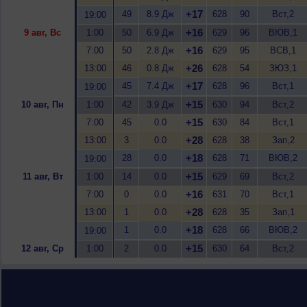
+17
49
8.9 Дж
628
90
Вст,2
19:00
+16
9 авг, Вс
1:00
50
6.9 Дж
629
96
ВЮВ,1
+16
7:00
50
2.8 Дж
629
95
ВСВ,1
+26
13:00
46
0.8 Дж
628
54
ЗЮЗ,1
+17
45
7.4 Дж
628
96
Вст,1
19:00
+15
10 авг, Пн
1:00
42
3.9 Дж
630
94
Вст,2
+15
7:00
45
0.0
630
84
Вст,1
+28
13:00
3
0.0
628
38
Зап,2
+18
28
0.0
628
71
ВЮВ,2
19:00
+15
11 авг, Вт
1:00
14
0.0
629
69
Вст,2
+16
7:00
0
0.0
631
70
Вст,1
+28
13:00
1
0.0
628
35
Зап,1
+18
1
0.0
628
66
ВЮВ,2
19:00
+15
12 авг, Ср
1:00
2
0.0
630
64
Вст,2