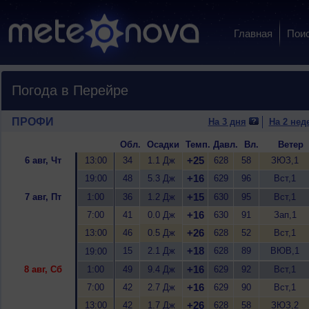
Главная
Пои
Погода в Перейре
ПРОФИ
На 3 дня
На 2 нед
Обл.
Осадки
Темп.
Давл.
Вл.
Ветер
+25
6 авг, Чт
13:00
34
1.1 Дж
628
58
ЗЮЗ,1
+16
19:00
48
5.3 Дж
629
96
Вст,1
+15
7 авг, Пт
1:00
36
1.2 Дж
630
95
Вст,1
+16
7:00
41
0.0 Дж
630
91
Зап,1
+26
13:00
46
0.5 Дж
628
52
Вст,1
+18
15
2.1 Дж
628
89
ВЮВ,1
19:00
+16
8 авг, Сб
1:00
49
9.4 Дж
629
92
Вст,1
+16
7:00
42
2.7 Дж
629
90
Вст,1
+26
13:00
42
1.7 Дж
628
58
ЗЮЗ,2