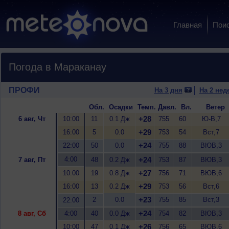
Главная
Пои
Погода в Мараканау
ПРОФИ
На 3 дня
На 2 нед
Обл.
Осадки
Темп.
Давл.
Вл.
Ветер
+28
6 авг, Чт
10:00
11
0.1 Дж
755
60
Ю-В,7
+29
16:00
5
0.0
753
54
Вст,7
+24
22:00
50
0.0
755
88
ВЮВ,3
4:00
+24
7 авг, Пт
48
0.2 Дж
753
87
ВЮВ,3
+27
10:00
19
0.8 Дж
756
71
ВЮВ,6
+29
16:00
13
0.2 Дж
753
56
Вст,6
+23
2
0.0
755
85
Вст,3
22:00
+24
8 авг, Сб
4:00
40
0.0 Дж
754
82
ВЮВ,3
+26
10:00
47
0.1 Дж
756
65
ВЮВ,6