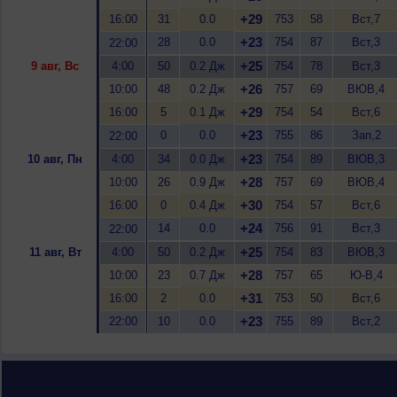
+29
16:00
31
0.0
753
58
Вст,7
+23
28
0.0
754
87
Вст,3
22:00
+25
9 авг, Вс
4:00
50
0.2 Дж
754
78
Вст,3
+26
10:00
48
0.2 Дж
757
69
ВЮВ,4
+29
16:00
5
0.1 Дж
754
54
Вст,6
+23
0
0.0
755
86
Зап,2
22:00
+23
10 авг, Пн
4:00
34
0.0 Дж
754
89
ВЮВ,3
+28
10:00
26
0.9 Дж
757
69
ВЮВ,4
+30
16:00
0
0.4 Дж
754
57
Вст,6
+24
14
0.0
756
91
Вст,3
22:00
+25
11 авг, Вт
4:00
50
0.2 Дж
754
83
ВЮВ,3
+28
10:00
23
0.7 Дж
757
65
Ю-В,4
+31
16:00
2
0.0
753
50
Вст,6
+23
22:00
10
0.0
755
89
Вст,2