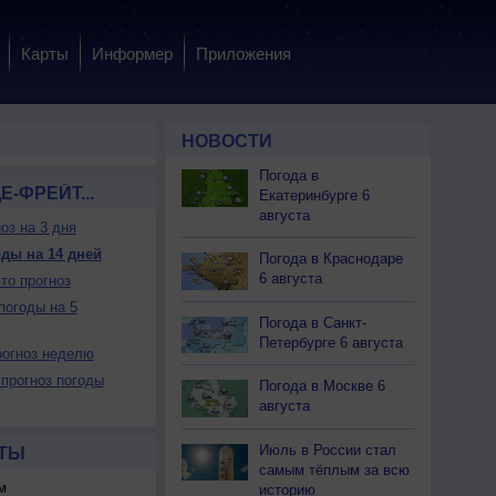
Карты
Информер
Приложения
НОВОСТИ
Погода в
Е-ФРЕЙТ...
Екатеринбурге 6
августа
оз на 3 дня
ды на 14 дней
Погода в Краснодаре
6 августа
то прогноз
погоды на 5
Погода в Санкт-
Петербурге 6 августа
огноз неделю
прогноз погоды
Погода в Москве 6
августа
Июль в России стал
ТЫ
самым тёплым за всю
м
историю