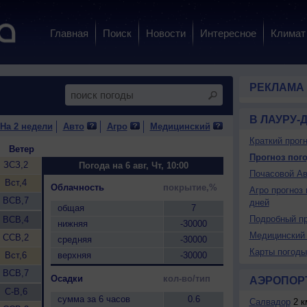
Главная
Поиск
Новости
Интересное
Климат
РЕКЛАМА
В ЛАУРУ-Д
На 2 недели
Авто
Агро
Медицинский
Краткий прогн
Ветер
Прогноз пого
ЗСЗ,2
Погода на 6 авг, Чт, 10:00
Почасовой Ав
Вст,4
Облачность
покрытие,%
Агро прогноз 
ВСВ,7
дней
общая
7
Подробный пр
ВСВ,4
нижняя
-30000
Медицинский 
ССВ,2
средняя
-30000
Карты погоды
Вст,6
верхняя
-30000
ВСВ,7
Осадки
кол-во/тип
АЭРОПОР
С-В,6
сумма за 6 часов
0.6
Салвадор
2 к