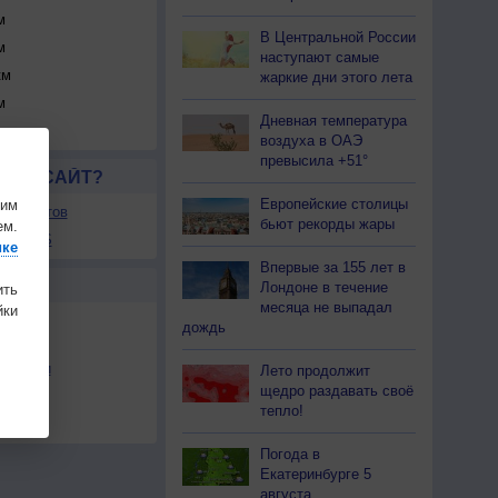
м
В Центральной России
м
наступают самые
км
жаркие дни этого лета
м
Дневная температура
воздуха в ОАЭ
превысила +51°
ЛСЯ САЙТ?
Европейские столицы
шим
ля сайтов
бьют рекорды жары
ем.
ы в RSS
ике
Впервые за 155 лет в
Ы
Лондоне в течение
ить
месяца не выпадал
ки
дождь
льности
Лето продолжит
щедро раздавать своё
осы
тепло!
а
Погода в
Екатеринбурге 5
августа