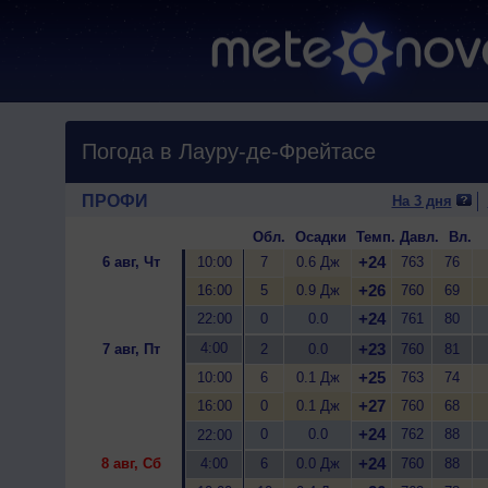
Погода в Лауру-де-Фрейтасе
ПРОФИ
На 3 дня
Обл.
Осадки
Темп.
Давл.
Вл.
+24
6 авг, Чт
10:00
7
0.6 Дж
763
76
+26
16:00
5
0.9 Дж
760
69
+24
22:00
0
0.0
761
80
4:00
+23
7 авг, Пт
2
0.0
760
81
+25
10:00
6
0.1 Дж
763
74
+27
16:00
0
0.1 Дж
760
68
+24
0
0.0
762
88
22:00
+24
8 авг, Сб
4:00
6
0.0 Дж
760
88