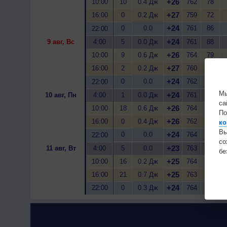
+26
10:00
10
0.4 Дж
762
78
+27
16:00
0
0.2 Дж
759
72
+24
0
0.0
761
86
22:00
+24
9 авг, Вс
4:00
5
0.0 Дж
761
88
+26
10:00
9
0.6 Дж
764
79
+27
16:00
2
0.2 Дж
760
71
+24
0
0.0
762
87
22:00
Мы
+24
10 авг, Пн
4:00
1
0.0 Дж
761
85
са
+26
10:00
18
0.6 Дж
764
72
По
+26
16:00
0
0.4 Дж
762
67
ко
Вы
+24
0
0.0
764
75
22:00
с
+23
11 авг, Вт
4:00
5
0.0
763
76
бе
+25
10:00
16
0.2 Дж
764
71
+25
16:00
21
0.7 Дж
763
72
+24
22:00
0
0.3 Дж
764
74