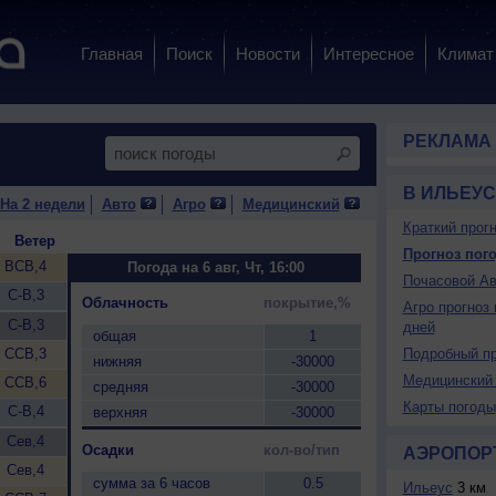
Главная
Поиск
Новости
Интересное
Климат
РЕКЛАМА
В ИЛЬЕУС
На 2 недели
Авто
Агро
Медицинский
Краткий прогн
Ветер
Прогноз пого
ВСВ,4
Погода на 6 авг, Чт, 16:00
Почасовой Ав
С-В,3
Облачность
покрытие,%
Агро прогноз 
С-В,3
дней
общая
1
ССВ,3
Подробный пр
нижняя
-30000
Медицинский 
ССВ,6
средняя
-30000
Карты погоды
С-В,4
верхняя
-30000
Сев,4
Осадки
кол-во/тип
АЭРОПОР
Сев,4
сумма за 6 часов
0.5
Ильеус
3 км