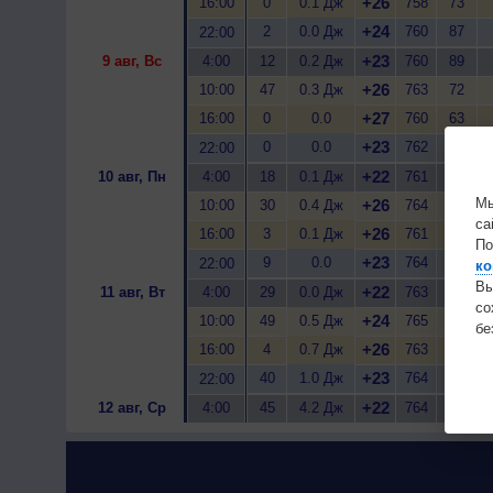
+26
16:00
0
0.1 Дж
758
73
+24
2
0.0 Дж
760
87
22:00
+23
9 авг, Вс
4:00
12
0.2 Дж
760
89
+26
10:00
47
0.3 Дж
763
72
+27
16:00
0
0.0
760
63
+23
0
0.0
762
87
22:00
+22
10 авг, Пн
4:00
18
0.1 Дж
761
89
Мы
+26
10:00
30
0.4 Дж
764
75
са
+26
16:00
3
0.1 Дж
761
70
По
+23
9
0.0
764
79
22:00
ко
Вы
+22
11 авг, Вт
4:00
29
0.0 Дж
763
80
с
+24
10:00
49
0.5 Дж
765
79
бе
+26
16:00
4
0.7 Дж
763
65
+23
40
1.0 Дж
764
87
22:00
+22
12 авг, Ср
4:00
45
4.2 Дж
764
88