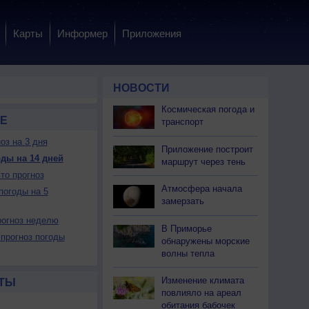
Карты
Информер
Приложения
НОВОСТИ
Космическая погода и
Е
транспорт
оз на 3 дня
Приложение построит
ды на 14 дней
маршрут через тень
то прогноз
Атмосфера начала
погоды на 5
замерзать
огноз неделю
В Приморье
прогноз погоды
обнаружены морские
волны тепла
Изменение климата
ТЫ
повлияло на ареал
обитания бабочек