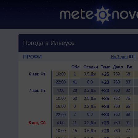
Погода в Ильеусе
ПРОФИ
На 3 дня
Обл.
Осадки
Темп.
Давл.
Вл.
+25
6 авг, Чт
16:00
1
0.5 Дж
759
68
+23
22:00
41
0.0
760
83
+23
7 авг, Пт
4:00
28
0.2 Дж
760
82
+25
10:00
50
0.5 Дж
762
75
+26
16:00
0
0.2 Дж
758
65
+23
2
0.0
760
89
22:00
+23
8 авг, Сб
4:00
11
0.2 Дж
759
91
+26
10:00
15
0.6 Дж
760
77