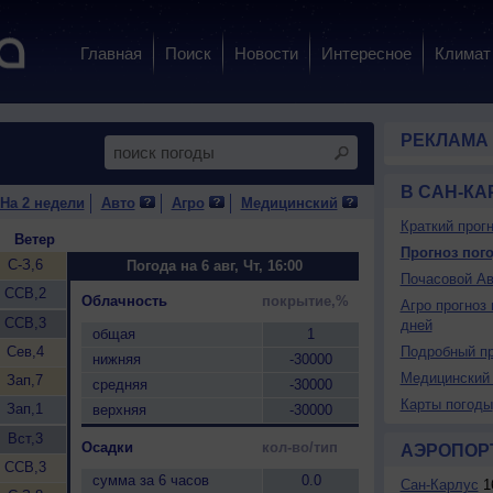
Главная
Поиск
Новости
Интересное
Климат
РЕКЛАМА
В САН-КА
На 2 недели
Авто
Агро
Медицинский
Краткий прогн
Ветер
Прогноз пого
С-З,6
Погода на 6 авг, Чт, 16:00
Почасовой Ав
ССВ,2
Облачность
покрытие,%
Агро прогноз 
ССВ,3
дней
общая
1
Сев,4
Подробный пр
нижняя
-30000
Медицинский 
Зап,7
средняя
-30000
Карты погоды
Зап,1
верхняя
-30000
Вст,3
Осадки
кол-во/тип
АЭРОПОР
ССВ,3
сумма за 6 часов
0.0
Сан-Карлус
1