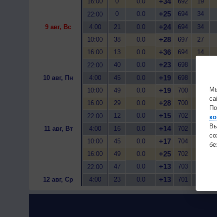
+34
16:00
0
0.0
692
19
+25
0
0.0
694
34
22:00
+24
9 авг, Вс
4:00
21
0.0
694
34
+28
10:00
38
0.0
697
27
+36
16:00
13
0.0
694
14
+23
40
0.0
698
57
22:00
+19
10 авг, Пн
4:00
45
0.0
698
76
Мы
+19
10:00
49
0.0
700
75
са
+28
16:00
29
0.0
700
40
По
+15
12
0.0
702
85
22:00
ко
Вы
+14
11 авг, Вт
4:00
16
0.0
702
82
с
+17
10:00
45
0.0
704
70
бе
+25
16:00
49
0.0
702
46
+13
47
0.0
703
81
22:00
+13
12 авг, Ср
4:00
23
0.0
701
85