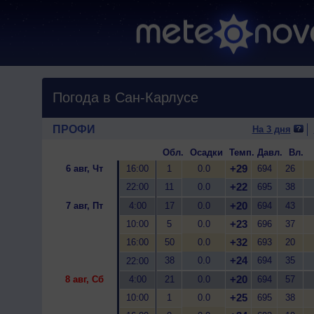
Погода в Сан-Карлусе
ПРОФИ
На 3 дня
Обл.
Осадки
Темп.
Давл.
Вл.
+29
6 авг, Чт
16:00
1
0.0
694
26
+22
22:00
11
0.0
695
38
+20
7 авг, Пт
4:00
17
0.0
694
43
+23
10:00
5
0.0
696
37
+32
16:00
50
0.0
693
20
+24
38
0.0
694
35
22:00
+20
8 авг, Сб
4:00
21
0.0
694
57
+25
10:00
1
0.0
695
38