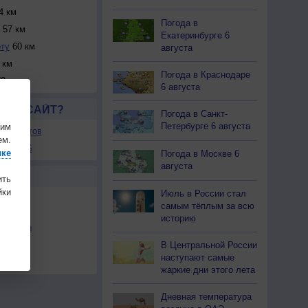
4 км
Погода в
57 км
Екатеринбурге 6
ту
60 км
августа
 км
Погода в Краснодаре
9 км
6 августа
ЛСЯ САЙТ?
Погода в Санкт-
Петербурге 6 августа
шим
ля сайтов
ем.
ы в RSS
ике
Погода в Москве 6
августа
Ы
ить
ки
Июль в России стал
самым тёплым за всю
историю
льности
В Центральной России
осы
наступают самые
а
жаркие дни этого лета
Дневная температура