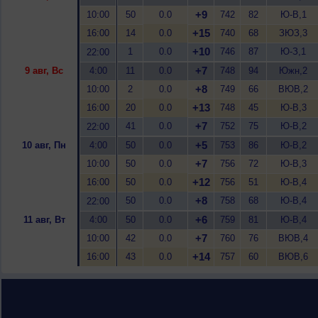
+9
10:00
50
0.0
742
82
Ю-В,1
+15
16:00
14
0.0
740
68
ЗЮЗ,3
+10
1
0.0
746
87
Ю-З,1
22:00
+7
9 авг, Вс
4:00
11
0.0
748
94
Южн,2
+8
10:00
2
0.0
749
66
ВЮВ,2
+13
16:00
20
0.0
748
45
Ю-В,3
+7
41
0.0
752
75
Ю-В,2
22:00
+5
10 авг, Пн
4:00
50
0.0
753
86
Ю-В,2
+7
10:00
50
0.0
756
72
Ю-В,3
+12
16:00
50
0.0
756
51
Ю-В,4
+8
50
0.0
758
68
Ю-В,4
22:00
+6
11 авг, Вт
4:00
50
0.0
759
81
Ю-В,4
+7
10:00
42
0.0
760
76
ВЮВ,4
+14
16:00
43
0.0
757
60
ВЮВ,6