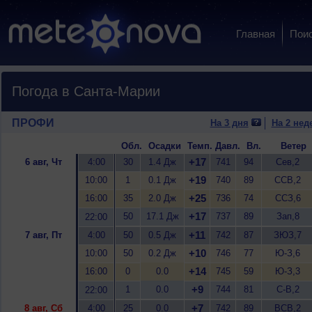
Главная
Пои
Погода в Санта-Марии
ПРОФИ
На 3 дня
На 2 нед
Обл.
Осадки
Темп.
Давл.
Вл.
Ветер
+17
6 авг, Чт
4:00
30
1.4 Дж
741
94
Сев,2
+19
10:00
1
0.1 Дж
740
89
ССВ,2
+25
16:00
35
2.0 Дж
736
74
ССЗ,6
+17
50
17.1 Дж
737
89
Зап,8
22:00
+11
7 авг, Пт
4:00
50
0.5 Дж
742
87
ЗЮЗ,7
+10
10:00
50
0.2 Дж
746
77
Ю-З,6
+14
16:00
0
0.0
745
59
Ю-З,3
+9
1
0.0
744
81
С-В,2
22:00
+7
8 авг, Сб
4:00
25
0.0
742
89
ВСВ,2