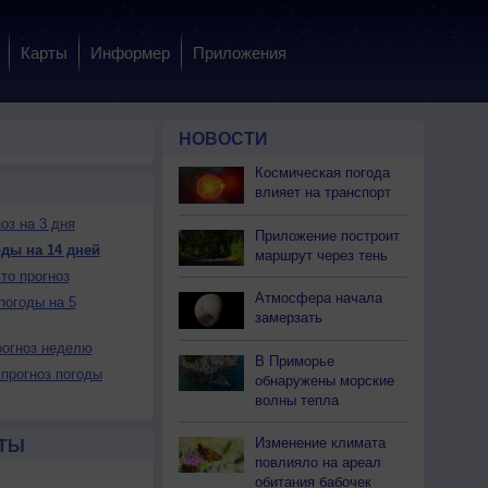
Карты
Информер
Приложения
НОВОСТИ
Космическая погода
влияет на транспорт
оз на 3 дня
Приложение построит
ды на 14 дней
маршрут через тень
то прогноз
Атмосфера начала
погоды на 5
замерзать
огноз неделю
В Приморье
прогноз погоды
обнаружены морские
волны тепла
Изменение климата
ТЫ
повлияло на ареал
обитания бабочек