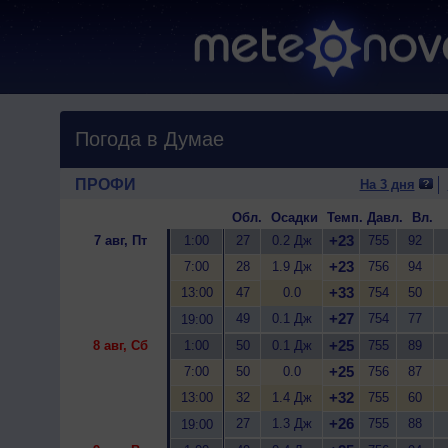
Погода в Думае
ПРОФИ
На 3 дня
Обл.
Осадки
Темп.
Давл.
Вл.
+23
7 авг, Пт
1:00
27
0.2 Дж
755
92
+23
7:00
28
1.9 Дж
756
94
+33
13:00
47
0.0
754
50
+27
49
0.1 Дж
754
77
19:00
+25
8 авг, Сб
1:00
50
0.1 Дж
755
89
+25
7:00
50
0.0
756
87
+32
13:00
32
1.4 Дж
755
60
+26
27
1.3 Дж
755
88
19:00