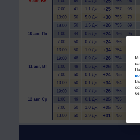
+25
9 авг, Вс
1:00
49
0.4 Дж
756
94
+25
7:00
41
1.1 Дж
757
95
+30
13:00
50
5.0 Дж
755
73
+26
50
1.5 Дж
755
89
19:00
+24
10 авг, Пн
1:00
44
0.5 Дж
756
95
+24
7:00
50
0.7 Дж
756
94
+34
13:00
50
1.0 Дж
754
51
Мы
+26
48
0.9 Дж
754
91
19:00
са
+26
11 авг, Вт
1:00
49
0.5 Дж
755
91
По
+24
7:00
50
0.1 Дж
755
89
ко
Вы
+34
13:00
50
0.1 Дж
754
49
с
+26
50
0.7 Дж
755
87
19:00
бе
+25
12 авг, Ср
1:00
49
0.1 Дж
755
92
+25
7:00
50
1.0 Дж
756
94
+31
13:00
50
3.9 Дж
756
63