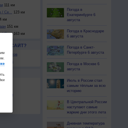
ам
111 км
Погода в
/ Се...
123 км
Екатеринбурге 6
4 км
августа
аан
151 км
Погода в Краснодаре
/ Си...
163 км
6 августа
ЛСЯ САЙТ?
Погода в Санкт-
Петербурге 6 августа
шим
ля сайтов
ем.
ы в RSS
ике
Погода в Москве 6
августа
Ы
ить
ки
Июль в России стал
самым тёплым за всю
историю
льности
В Центральной России
осы
наступают самые
а
жаркие дни этого лета
Дневная температура