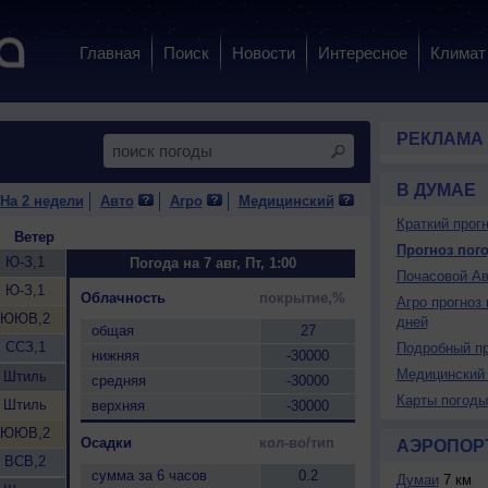
Главная
Поиск
Новости
Интересное
Климат
РЕКЛАМА
В ДУМАЕ
На 2 недели
Авто
Агро
Медицинский
Краткий прогн
Ветер
Прогноз пого
Ю-З,1
Погода на 7 авг, Пт, 1:00
Почасовой Ав
Ю-З,1
Облачность
покрытие,%
Агро прогноз 
ЮЮВ,2
дней
общая
27
ССЗ,1
Подробный пр
нижняя
-30000
Медицинский 
Штиль
средняя
-30000
Карты погоды
Штиль
верхняя
-30000
ЮЮВ,2
Осадки
кол-во/тип
АЭРОПОР
ВСВ,2
сумма за 6 часов
0.2
Думаи
7 км