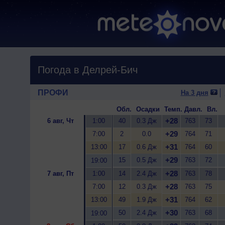
Погода в Делрей-Бич
ПРОФИ
На 3 дня
Обл.
Осадки
Темп.
Давл.
Вл.
+28
6 авг, Чт
1:00
40
0.3 Дж
763
73
+29
7:00
2
0.0
764
71
+31
13:00
17
0.6 Дж
764
60
+29
15
0.5 Дж
763
72
19:00
+28
7 авг, Пт
1:00
14
2.4 Дж
763
78
+28
7:00
12
0.3 Дж
763
75
+31
13:00
49
1.9 Дж
764
62
+30
50
2.4 Дж
763
68
19:00