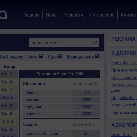
Главная
Поиск
Новости
Интересное
Климат
РЕКЛАМА
В ДЕЛРЕЙ
На 2 недели
Авто
Агро
Медицинский
Краткий прогн
Ветер
Прогноз пого
Вст,4
Погода на 6 авг, Чт, 1:00
Почасовой Ав
Вст,6
Облачность
покрытие,%
Агро прогноз 
Вст,7
дней
общая
40
ВСВ,6
Подробный пр
нижняя
-30000
Медицинский 
Вст,6
средняя
-30000
Карты погоды
Вст,6
верхняя
-30000
Ю-В,6
Осадки
кол-во/тип
АЭРОПОР
Вст,6
сумма за 6 часов
0.3
Бока-Ратон
10