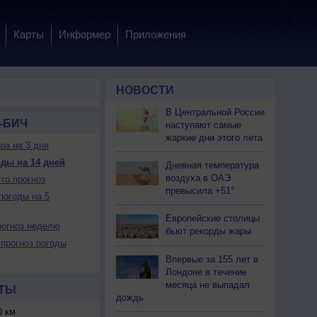
Карты
Информер
Приложения
НОВОСТИ
В Центральной России
-БИЧ
наступают самые
жаркие дни этого лета
оз на 3 дня
ды на 14 дней
Дневная температура
воздуха в ОАЭ
то прогноз
превысила +51°
погоды на 5
Европейские столицы
огноз неделю
бьют рекорды жары
прогноз погоды
Впервые за 155 лет в
Лондоне в течение
месяца не выпадал
ТЫ
дождь
 км