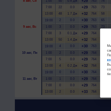
+29
8 авг, Сб
1:00
50
0.8 Дж
763
74
+29
7:00
22
0.0
763
73
+32
13:00
48
1.7 Дж
764
58
+30
2
0.0
763
65
19:00
+29
9 авг, Вс
1:00
3
0.0
763
73
+29
7:00
3
0.1 Дж
764
74
+32
13:00
50
1.4 Дж
764
58
Мы
+30
4
0.0
763
67
19:00
са
+29
10 авг, Пн
1:00
2
0.0
764
69
По
+29
7:00
5
0.0
764
72
ко
Вы
+32
13:00
4
0.2 Дж
764
57
с
+30
0
0.0
764
67
19:00
бе
+29
11 авг, Вт
1:00
1
0.0
764
75
+29
7:00
0
0.0
764
69
+33
13:00
2
0.0
764
56