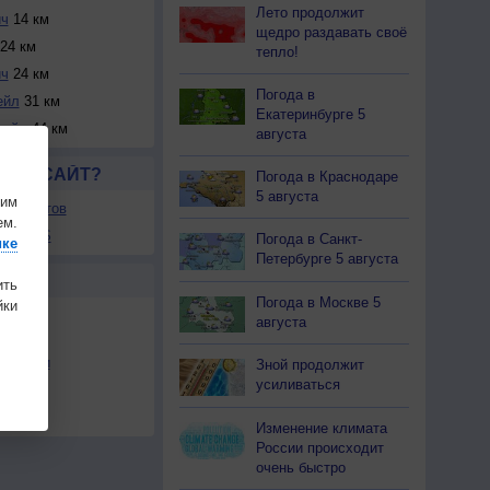
Лето продолжит
ич
14 км
щедро раздавать своё
24 км
тепло!
ич
24 км
Погода в
ейл
31 км
Екатеринбурге 5
дейл
44 км
августа
ЛСЯ САЙТ?
Погода в Краснодаре
5 августа
шим
ля сайтов
ем.
ы в RSS
Погода в Санкт-
ике
Петербурге 5 августа
Ы
ить
Погода в Москве 5
ки
августа
льности
Зной продолжит
усиливаться
осы
а
Изменение климата
России происходит
очень быстро