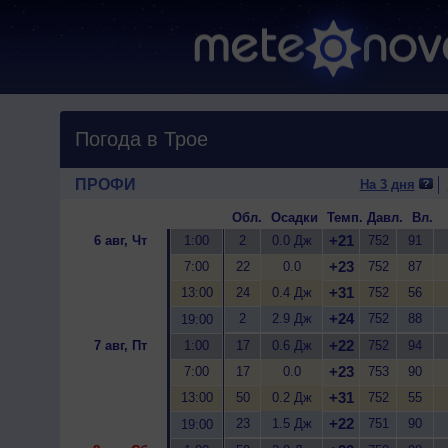
Погода в Трое
ПРОФИ
На 3 дня
Обл.
Осадки
Темп.
Давл.
Вл.
+21
6 авг, Чт
1:00
2
0.0 Дж
752
91
+23
7:00
22
0.0
752
87
+31
13:00
24
0.4 Дж
752
56
+24
2
2.9 Дж
752
88
19:00
+22
7 авг, Пт
1:00
17
0.6 Дж
752
94
+23
7:00
17
0.0
753
90
+31
13:00
50
0.2 Дж
752
55
+22
23
1.5 Дж
751
90
19:00