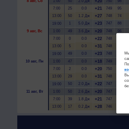
+20
8 авг, Сб
1:00
50
2.0 Дж
750
98
+21
7:00
25
0.0
749
95
+27
13:00
50
1.2 Дж
748
74
+23
1
5.0 Дж
747
88
19:00
+20
9 авг, Вс
1:00
49
3.6 Дж
748
96
+22
7:00
0
0.0
748
92
+31
13:00
5
0.0
748
45
Мы
+23
49
0.0
748
65
19:00
са
+18
10 авг, Пн
1:00
47
0.0
749
71
По
+20
7:00
2
0.0
750
67
ко
Вы
+31
13:00
29
0.0
748
44
с
+22
50
2.0 Дж
747
95
19:00
бе
+20
11 авг, Вт
1:00
50
2.6 Дж
747
98
+21
7:00
39
1.8 Дж
747
93
+28
13:00
17
0.2 Дж
746
51