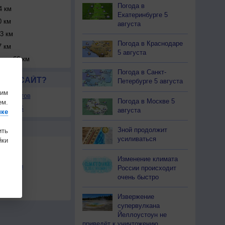
Погода в
4 км
Екатеринбурге 5
 км
августа
3 км
Погода в Краснодаре
 км
5 августа
гтон
66 км
Погода в Санкт-
ЛСЯ САЙТ?
Петербурге 5 августа
шим
ля сайтов
Погода в Москве 5
ем.
ы в RSS
августа
ике
Ы
Зной продолжит
ить
усиливаться
ки
Изменение климата
льности
России происходит
очень быстро
осы
а
Извержение
супервулкана
Йеллоустоун не
приведёт к уничтожению