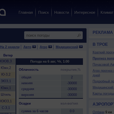
Главная
Поиск
Новости
Интересное
Климат
РЕКЛАМА
В ТРОЕ
На 2 недели
Авто
Агро
Медицинский
Краткий прогн
Ветер
Прогноз пого
ЮЮВ,3
Погода на 6 авг, Чт, 1:00
Почасовой Ав
Южн,2
Облачность
покрытие,%
Агро прогноз 
Ю-З,2
дней
общая
2
ЗЮЗ,1
Подробный пр
нижняя
-30000
Медицинский 
Южн,1
средняя
-30000
Карты погоды
Штиль
верхняя
-30000
ЮЮЗ,1
Осадки
кол-во/тип
АЭРОПОР
С-З,1
сумма за 6 часов
0.0
Олбани
9 км