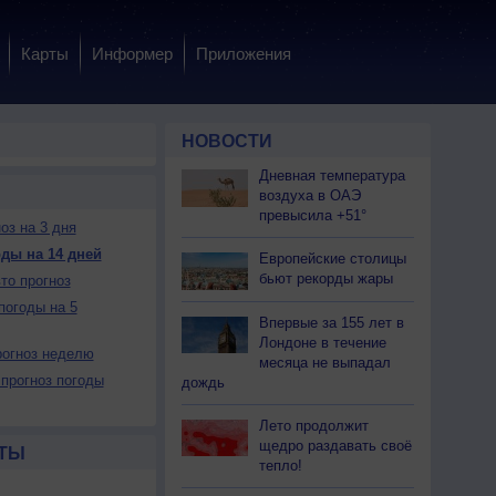
Карты
Информер
Приложения
НОВОСТИ
Дневная температура
воздуха в ОАЭ
превысила +51°
оз на 3 дня
ды на 14 дней
Европейские столицы
бьют рекорды жары
то прогноз
погоды на 5
Впервые за 155 лет в
Лондоне в течение
огноз неделю
месяца не выпадал
прогноз погоды
дождь
Лето продолжит
щедро раздавать своё
ТЫ
тепло!