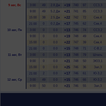
+19
9 авг, Вс
3:00
49
2.8 Дж
740
97
ССЗ,3
+21
9:00
49
5.2 Дж
741
85
ССЗ,3
+22
15:00
38
2.5 Дж
742
72
Сев,4
+17
0
0.2 Дж
745
62
Сев,4
21:00
+13
10 авг, Пн
3:00
0
0.0
746
74
ССЗ,2
+19
9:00
0
0.0
748
49
Сев,4
+22
15:00
0
0.0
747
39
Сев,4
+15
0
0.0
748
71
С-В,2
21:00
+13
11 авг, Вт
3:00
0
0.0
748
79
Штиль
+21
9:00
0
0.0
748
50
ЗЮЗ,1
+25
15:00
0
0.0
746
36
Зап,3
+17
2
0.0
746
61
Ю-З,2
21:00
+15
12 авг, Ср
3:00
49
0.0
746
66
Ю-З,2
+21
9:00
50
0.0
746
55
Зап,3