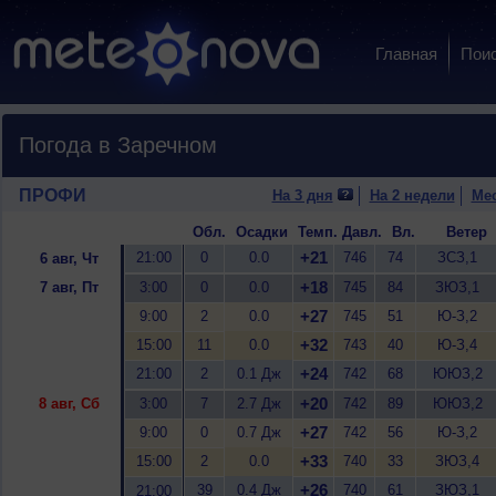
Главная
Пои
Погода в Заречном
ПРОФИ
На 3 дня
На 2 недели
Ме
Обл.
Осадки
Темп.
Давл.
Вл.
Ветер
+21
21:00
0
0.0
746
74
ЗСЗ,1
6 авг, Чт
+18
7 авг, Пт
3:00
0
0.0
745
84
ЗЮЗ,1
+27
9:00
2
0.0
745
51
Ю-З,2
+32
15:00
11
0.0
743
40
Ю-З,4
+24
21:00
2
0.1 Дж
742
68
ЮЮЗ,2
+20
8 авг, Сб
3:00
7
2.7 Дж
742
89
ЮЮЗ,2
+27
9:00
0
0.7 Дж
742
56
Ю-З,2
+33
15:00
2
0.0
740
33
ЗЮЗ,4
+26
39
0.4 Дж
740
61
ЗЮЗ,1
21:00