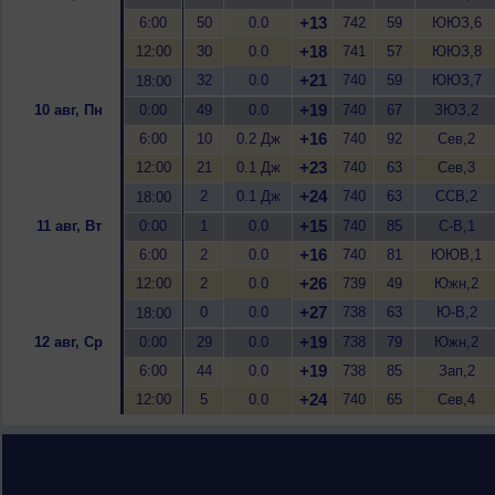
+13
6:00
50
0.0
742
59
ЮЮЗ,6
+18
12:00
30
0.0
741
57
ЮЮЗ,8
+21
32
0.0
740
59
ЮЮЗ,7
18:00
+19
10 авг, Пн
0:00
49
0.0
740
67
ЗЮЗ,2
+16
6:00
10
0.2 Дж
740
92
Сев,2
+23
12:00
21
0.1 Дж
740
63
Сев,3
+24
2
0.1 Дж
740
63
ССВ,2
18:00
+15
11 авг, Вт
0:00
1
0.0
740
85
С-В,1
+16
6:00
2
0.0
740
81
ЮЮВ,1
+26
12:00
2
0.0
739
49
Южн,2
+27
0
0.0
738
63
Ю-В,2
18:00
+19
12 авг, Ср
0:00
29
0.0
738
79
Южн,2
+19
6:00
44
0.0
738
85
Зап,2
+24
12:00
5
0.0
740
65
Сев,4