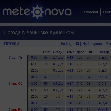
Главная
Пои
Погода в Ленинске-Кузнецком
ПРОФИ
На 3 дня
На 2 недели
Ме
Обл.
Осадки
Темп.
Давл.
Вл.
Ветер
+17
7 авг, Пт
0:00
45
1.4 Дж
736
95
Зап,3
+16
6:00
0
0.2 Дж
738
92
Ю-З,2
+23
12:00
4
0.8 Дж
739
50
Зап,3
+20
47
0.0
738
64
ЗЮЗ,4
18:00
+14
8 авг, Сб
0:00
50
0.7 Дж
740
92
С-З,2
+12
6:00
50
0.4 Дж
741
94
ЗСЗ,2
+18
12:00
16
0.0
742
51
ЗСЗ,7
+16
5
0.0
743
60
ЗСЗ,4
18:00
+11
9 авг, Вс
0:00
50
0.0
744
71
Южн,3