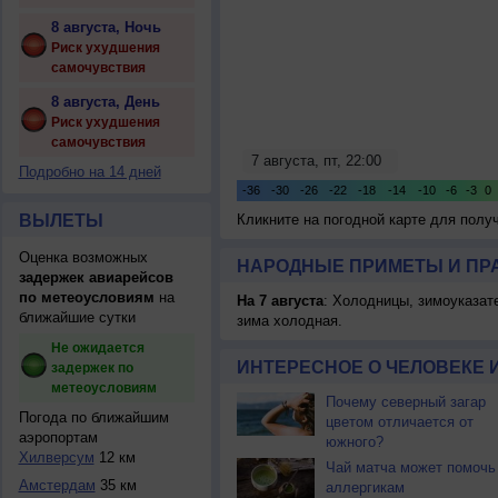
8 августа, Ночь
Риск ухудшения
самочувствия
8 августа, День
Риск ухудшения
самочувствия
Подробно на 14 дней
ВЫЛЕТЫ
Кликните на погодной карте для пол
Оценка возможных
НАРОДНЫЕ ПРИМЕТЫ И ПР
задержек авиарейсов
по метеоусловиям
на
На 7 августа
: Холодницы, зимоуказат
ближайшие сутки
зима холодная.
Не ожидается
ИНТЕРЕСНОЕ О ЧЕЛОВЕКЕ 
задержек по
метеоусловиям
Почему северный загар
Погода по ближайшим
цветом отличается от
аэропортам
южного?
Хилверсум
12 км
Чай матча может помочь
Амстердам
35 км
аллергикам