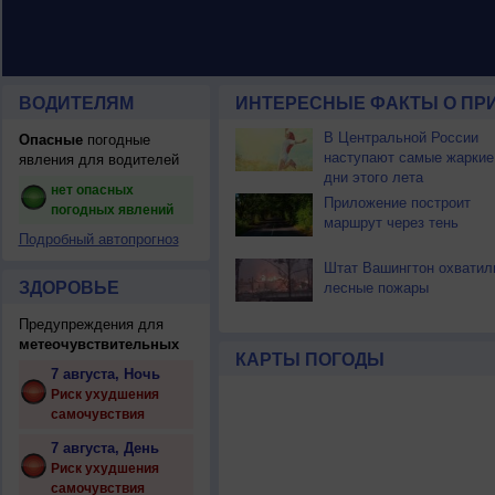
ВОДИТЕЛЯМ
ИНТЕРЕСНЫЕ ФАКТЫ О ПР
В Центральной России
Опасные
погодные
наступают самые жаркие
явления для водителей
дни этого лета
нет опасных
Приложение построит
погодных явлений
маршрут через тень
Подробный автопрогноз
Штат Вашингтон охватил
ЗДОРОВЬЕ
лесные пожары
Предупреждения для
метеочувствительных
КАРТЫ ПОГОДЫ
7 августа, Ночь
Риск ухудшения
самочувствия
7 августа, День
Риск ухудшения
самочувствия