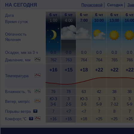
НА СЕГОДНЯ
Почасовой
Сегодня
Зав
6 чт
6 чт
6 чт
6 чт
6 чт
6 чт
Дата
1:00
4:00
7:00
10:00
13:00
16:0
Время суток
Облачность
Явления
Осадки, мм за 3 ч
0.0
0.0
0.0
0.0
0.0
0.0
Давление, мм
762
763
764
764
765
766
+16
+15
+18
+22
+22
+22
Температура
Влажность, %
79
78
63
42
38
38
Ю-З
З
Ю-З
З
З
З
Ветер, метр/с
3-6
2-5
2-5
5-9
7-12
5-9
Порывы ветра
7
<7
<7
7
8
7
Комфорт,°C
+16
+15
+18
+25
+25
+25