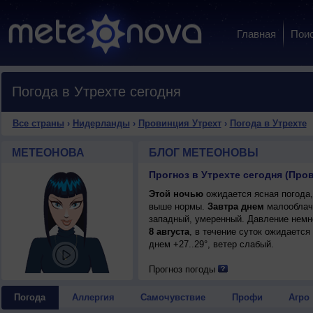
Главная
Пои
Погода в Утрехте сегодня
Все страны
›
Нидерланды
›
Провинция Утрехт
›
Погода в Утрехте
МЕТЕОНОВА
БЛОГ МЕТЕОНОВЫ
Прогноз в Утрехте сегодня (Пр
Этой ночью
ожидается ясная погода,
выше нормы.
Завтра днем
малооблачн
западный, умеренный. Давление немн
8 августа
, в течение суток ожидается
днем +27..29°, ветер слабый.
Прогноз погоды
Погода
Аллергия
Самочувствие
Профи
Агро