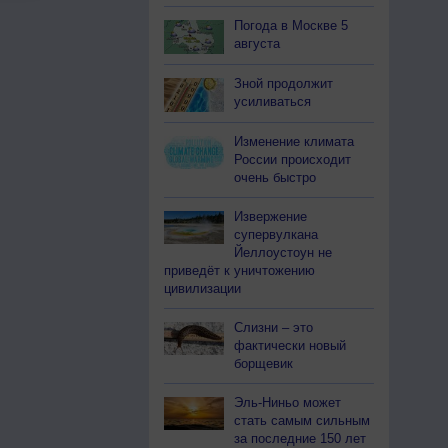
Погода в Москве 5
августа
Зной продолжит
усиливаться
Изменение климата
России происходит
очень быстро
Извержение
супервулкана
Йеллоустоун не
приведёт к уничтожению
цивилизации
Слизни – это
фактически новый
борщевик
Эль-Ниньо может
стать самым сильным
за последние 150 лет