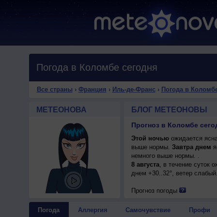
Погода в Коломбе сегодня
Все страны
›
Франция
›
Иль-де-Франс
›
Погода в Коломб
МЕТЕОНОВА
БЛОГ МЕТЕОНОВЫ
Прогноз в Коломбе сего
Этой ночью
ожидается ясная
выше нормы.
Завтра днем
я
немного выше нормы. .
8 августа
, в течение суток 
днем +30..32°, ветер слабый
Прогноз погоды
Погода
Аллергия
Самочувствие
Профи