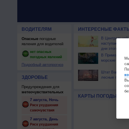
ВОДИТЕЛЯМ
ИНТЕРЕСНЫЕ ФАКТЫ
В Центральной
Опасные
погодные
наступают сам
явления для водителей
дни этого лета
нет опасных
В Приморье об
погодных явлений
Мы
морские волны 
са
Подробный автопрогноз
По
Штат Вашингтон
ко
ЗДОРОВЬЕ
лесные пожары
Вы
с
Предупреждения для
бе
метеочувствительных
КАРТЫ ПОГОДЫ
7 августа, Ночь
Риск ухудшения
самочувствия
7 августа, День
Риск ухудшения