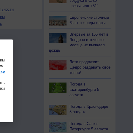
воздуха в ОАЭ
превысила +51°
льности
осы
Европейские столицы
бьют рекорды жары
а
Впервые за 155 лет в
Лондоне в течение
месяца не выпадал
дождь
шим
Лето продолжит
ем.
щедро раздавать своё
ике
тепло!
ить
Погода в
ки
Екатеринбурге 5
августа
Погода в Краснодаре
5 августа
Погода в Санкт-
Петербурге 5 августа