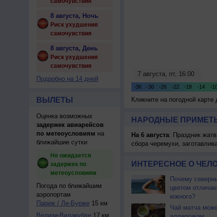
самочувствия
8 августа, Ночь
Риск ухудшения
самочувствия
8 августа, День
Риск ухудшения
самочувствия
Подробно на 14 дней
ВЫЛЕТЫ
Кликните на погодной карте
Оценка возможных
НАРОДНЫЕ ПРИМЕТЫ
задержек авиарейсов
по метеоусловиям
на
На 6 августа
: Праздник жатв
ближайшие сутки
сбора черемухи, заготавлив
Не ожидается
ИНТЕРЕСНОЕ О ЧЕЛО
задержек по
метеоусловиям
Почему северны
Погода по ближайшим
цветом отличае
аэропортам
южного?
Париж / Ле-Бурже
15 км
Чай матча може
Велизи-Вилакубле
17 км
аллергикам