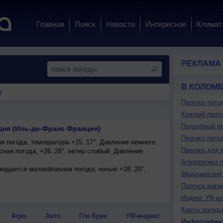
Главная
Поиск
Новости
Интересное
Климат
РЕКЛАМА
В КОЛОМ
е
Прогноз пого
Краткий прогн
Подробный пр
дня (Иль-де-Франс Франция)
Прогноз пого
 погода, температура +15..17°. Давление немного
Прогноз для 
сная погода, +26..28°, ветер слабый. Давление
Агропрогноз 
ожидается малооблачная погода; ночью +18..20°,
Медицинский 
.
Прогноз магн
Индекс УФ-из
Карты погоды
Агро
Авто
Г/м бури
УФ-индекс
Инфографик