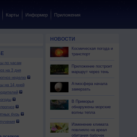
Карты
Информер
Приложения
НОВОСТИ
Космическая погода и
БЕ
транспорт
ды по часам
Приложение построит
оз на 3 дня
маршрут через тень
огноз неделю
Атмосфера начала
ды на 14 дней
замерзать
водителей
погоды
В Приморье
обнаружены морские
прогноз
волны тепла
итных бурь
лучения
Изменение климата
повлияло на ареал
обитания бабочек
а осадков