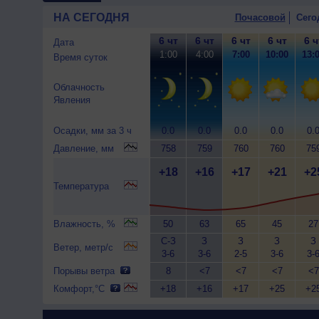
НА СЕГОДНЯ
Почасовой
Сего
6 чт
6 чт
6 чт
6 чт
6 ч
Дата
1:00
4:00
7:00
10:00
13:
Время суток
Облачность
Явления
Осадки, мм за 3 ч
0.0
0.0
0.0
0.0
0.
Давление, мм
758
759
760
760
75
+18
+16
+17
+21
+2
Температура
Влажность, %
50
63
65
45
27
С-З
З
З
З
З
Ветер, метр/с
3-6
3-6
2-5
3-6
3-
Порывы ветра
8
<7
<7
<7
<7
Комфорт,°C
+18
+16
+17
+25
+2