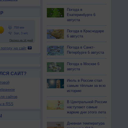
Погода в
Р
Екатеринбурге 6
августа
Погода в Краснодаре
6 августа
Погода в Санкт-
 погоду на сайт
Петербурге 6 августа
Погода в Москве 6
августа
ЛСЯ САЙТ?
Июль в России стал
товой
самым тёплым за всю
збранное
историю
ля сайтов
В Центральной России
ы в RSS
наступают самые
жаркие дни этого лета
Ы
Дневная температура