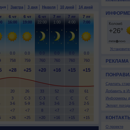
дня
Завтра
3 дня
Неделя
10 дней
14 дней
ИНФОРМЕ
т
6 чт
6 чт
6 чт
7 пт
7 пт
7 пт
00
16:00
19:00
22:00
1:00
4:00
7:00
Установите
0
0.0
0.0
0.0
0.0
0.0
0.0
9
758
759
760
760
760
760
РЕКЛАМА
5
+28
+25
+20
+16
+15
+15
ПОНРАВИ
Сделать стар
Добавить в И
20
26
33
52
63
61
З
С-З
С-З
С
С
С
Информеры д
6
3-6
5-9
3-6
3-6
2-5
2-5
Экпорт погод
<7
<7
8
<7
<7
<7
КОНТАКТ
5
+26
+25
+20
+16
+15
+15
О проекте