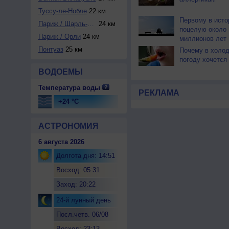
Туссу-ле-Нобле
22 км
Первому в исто
Париж / Шарль-де-...
24 км
поцелую около 
Париж / Орли
24 км
миллионов лет
Понтуаз
25 км
Почему в холо
погоду хочется
ВОДОЕМЫ
Температура воды
РЕКЛАМА
+24 °C
АСТРОНОМИЯ
6 августа 2026
Долгота дня: 14:51
Восход: 05:31
Заход: 20:22
24-й лунный день
Посл.четв. 06/08
Восход: 23:13