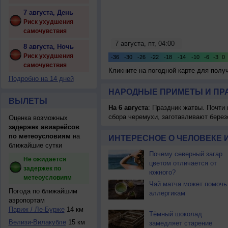
7 августа, День
Риск ухудшения
самочувствия
8 августа, Ночь
Риск ухудшения
самочувствия
Кликните на погодной карте для пол
Подробно на 14 дней
НАРОДНЫЕ ПРИМЕТЫ И ПР
ВЫЛЕТЫ
На 6 августа
: Праздник жатвы. Почти
сбора черемухи, заготавливают берез
Оценка возможных
задержек авиарейсов
по метеоусловиям
на
ИНТЕРЕСНОЕ О ЧЕЛОВЕКЕ 
ближайшие сутки
Почему северный загар
Не ожидается
цветом отличается от
задержек по
южного?
метеоусловиям
Чай матча может помочь
Погода по ближайшим
аллергикам
аэропортам
Париж / Ле-Бурже
14 км
Тёмный шоколад
Велизи-Вилакубле
15 км
замедляет старение