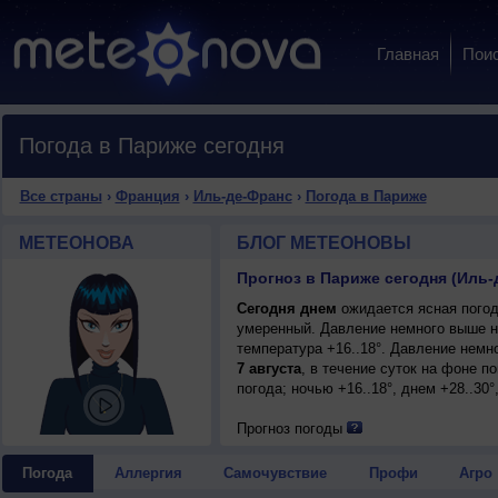
Главная
Пои
Погода в Париже сегодня
Все страны
›
Франция
›
Иль-де-Франс
›
Погода в Париже
МЕТЕОНОВА
БЛОГ МЕТЕОНОВЫ
Прогноз в Париже сегодня (Иль
Сегодня днем
ожидается ясная погода
умеренный. Давление немного выше н
температура +16..18°. Давление немн
7 августа
, в течение суток на фоне 
погода; ночью +16..18°, днем +28..30°
Прогноз погоды
Погода
Аллергия
Самочувствие
Профи
Агро