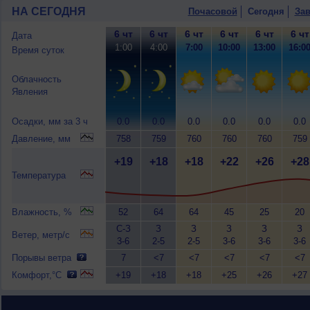
НА СЕГОДНЯ
Почасовой
Сегодня
Зав
6 чт
6 чт
6 чт
6 чт
6 чт
6 чт
Дата
1:00
4:00
7:00
10:00
13:00
16:0
Время суток
Облачность
Явления
Осадки, мм за 3 ч
0.0
0.0
0.0
0.0
0.0
0.0
Давление, мм
758
759
760
760
760
759
+19
+18
+18
+22
+26
+28
Температура
Влажность, %
52
64
64
45
25
20
С-З
З
З
З
З
З
Ветер, метр/с
3-6
2-5
2-5
3-6
3-6
3-6
Порывы ветра
7
<7
<7
<7
<7
<7
Комфорт,°C
+19
+18
+18
+25
+26
+27