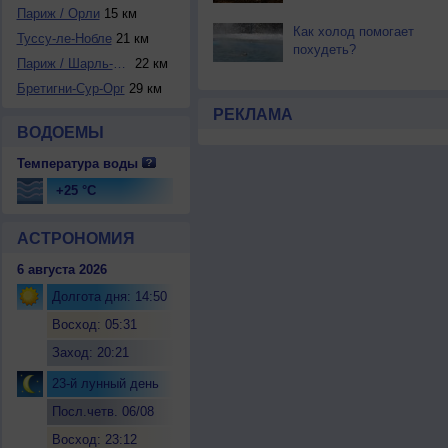
Париж / Орли
15 км
Как холод помогает
Туссу-ле-Нобле
21 км
похудеть?
Париж / Шарль-де-...
22 км
Бретигни-Сур-Орг
29 км
РЕКЛАМА
ВОДОЕМЫ
Температура воды
+25 °C
АСТРОНОМИЯ
6 августа 2026
Долгота дня: 14:50
Восход: 05:31
Заход: 20:21
23-й лунный день
Посл.четв. 06/08
Восход: 23:12