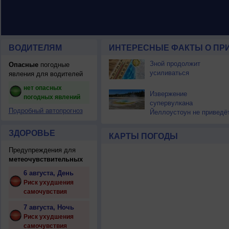
ВОДИТЕЛЯМ
ИНТЕРЕСНЫЕ ФАКТЫ О ПР
Зной продолжит
Опасные
погодные
усиливаться
явления для водителей
нет опасных
Извержение
погодных явлений
супервулкана
Подробный автопрогноз
Йеллоустоун не приведё
к уничтожению
цивилизации
ЗДОРОВЬЕ
КАРТЫ ПОГОДЫ
Предупреждения для
метеочувствительных
6 августа, День
Риск ухудшения
самочувствия
7 августа, Ночь
Риск ухудшения
самочувствия