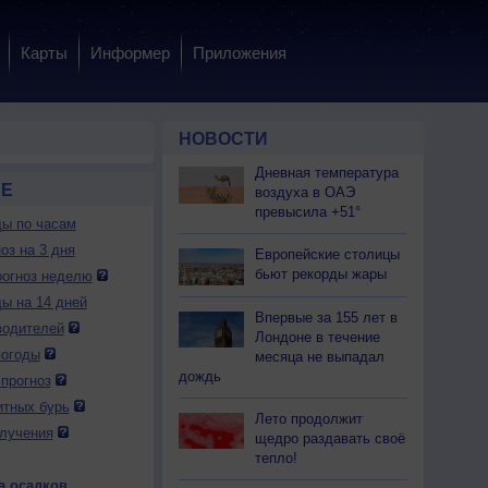
Карты
Информер
Приложения
НОВОСТИ
Дневная температура
ЁЕ
воздуха в ОАЭ
превысила +51°
ды по часам
оз на 3 дня
Европейские столицы
бьют рекорды жары
огноз неделю
ды на 14 дней
Впервые за 155 лет в
водителей
Лондоне в течение
погоды
месяца не выпадал
дождь
прогноз
итных бурь
Лето продолжит
лучения
щедро раздавать своё
тепло!
а осадков