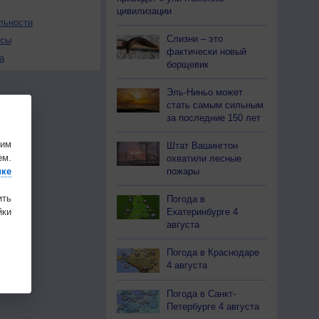
цивилизации
льности
Слизни – это
осы
фактически новый
а
борщевик
Эль-Ниньо может
стать самым сильным
за последние 150 лет
шим
Штат Вашингтон
ем.
охватили лесные
пожары
ике
ить
Погода в
Екатеринбурге 4
ки
августа
Погода в Краснодаре
4 августа
Погода в Санкт-
Петербурге 4 августа