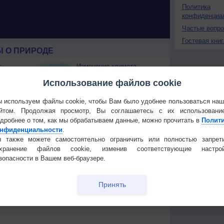
Политика
конфиденциа
Частые вопр
Гостевая книг
 О ПРИРОДЕ
т
Изменение климата
России происходит очень
Использование файлов cookie
быстро
Штат Вашингтон охватили
 используем файлы cookie, чтобы Вам было удобнее пользоваться на
лесные пожары
йтом. Продолжая просмотр, Вы соглашаетесь с их использовани
 приведёт
дробнее о том, как мы обрабатываем данные, можно прочитать в
Полит
нфиденциальности
.
Температура
Облачность
Осадки
 также можете самостоятельно ограничить или полностью запрет
охранение файлов cookie, изменив соответствующие настрой
зопасности в Вашем веб-браузере.
Принять