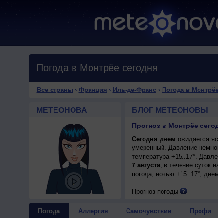
Погода в Монтрёе сегодня
Все страны
›
Франция
›
Иль-де-Франс
›
Погода в Монтрё
МЕТЕОНОВА
БЛОГ МЕТЕОНОВЫ
Прогноз в Монтрёе сего
Сегодня днем
ожидается ясн
умеренный. Давление немног
температура +15..17°. Давл
7 августа
, в течение суток
погода; ночью +15..17°, днем
Прогноз погоды
Погода
Аллергия
Самочувствие
Профи