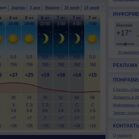
дня
Завтра
3 дня
Неделя
10 дней
14 дней
ИНФОРМЕ
т
6 чт
6 чт
6 чт
7 пт
7 пт
7 пт
00
16:00
19:00
22:00
1:00
4:00
7:00
Установите
0
0.0
0.0
0.0
0.0
0.0
0.0
0
759
759
760
760
760
760
РЕКЛАМА
5
+27
+25
+19
+16
+14
+15
ПОНРАВИ
Сделать стар
Добавить в И
20
24
33
51
64
58
З
С-З
С-З
С
С
С
Информеры д
6
3-6
5-9
3-6
3-6
2-5
2-5
Экпорт погод
<7
<7
7
<7
<7
<7
КОНТАКТ
5
+26
+25
+19
+16
+14
+15
О проекте