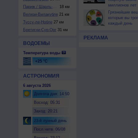
миллионов лет
Париж / Шарль-де-...
18 км
Грязнейшие вещ
Велизи-Вилакубле
21 км
которые вы тро
Туссу-ле-Нобле
27 км
каждый день
Бретигни-Сур-Орг
31 км
РЕКЛАМА
ВОДОЕМЫ
Температура воды
+25 °C
АСТРОНОМИЯ
6 августа 2026
Долгота дня: 14:50
Восход: 05:31
Заход: 20:21
23-й лунный день
Посл.четв. 06/08
Восход: 23:12