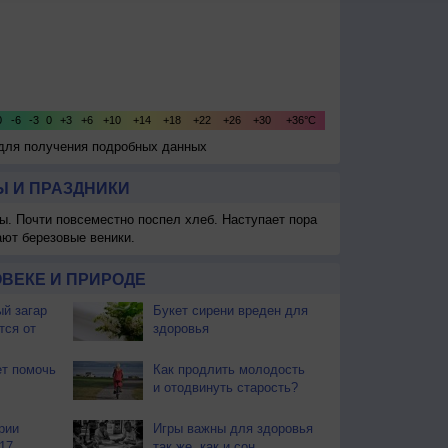
 для получения подробных данных
 И ПРАЗДНИКИ
ы. Почти повсеместно поспел хлеб. Наступает пора
ают березовые веники.
ВЕКЕ И ПРИРОДЕ
й загар
Букет сирени вреден для
тся от
здоровья
т помочь
Как продлить молодость
и отодвинуть старость?
рии
Игры важны для здоровья
17
так же, как и сон