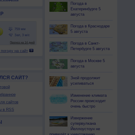
Погода в
Екатеринбурге 5
Р
августа
Погода в Краснодаре
5 августа
Погода в Санкт-
Петербурге 5 августа
 погоду на сайт
Погода в Москве 5
августа
ЛСЯ САЙТ?
Зной продолжит
усиливаться
товой
збранное
Изменение климата
России происходит
ля сайтов
очень быстро
ы в RSS
Извержение
Ы
супервулкана
Йеллоустоун не
приведёт к уничтожению