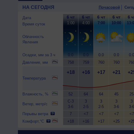
НА СЕГОДНЯ
Почасовой
Сего
6 чт
6 чт
6 чт
6 чт
6 ч
Дата
1:00
4:00
7:00
10:00
13:
Время суток
Облачность
Явления
Осадки, мм за 3 ч
0.0
0.0
0.0
0.0
0.
Давление, мм
758
759
760
760
76
+18
+16
+17
+21
+2
Температура
Влажность, %
52
64
64
45
25
С-З
З
З
З
З
Ветер, метр/с
3-6
2-5
2-5
3-6
3-
Порывы ветра
7
<7
<7
<7
<7
Комфорт,°C
+18
+16
+17
+25
+2