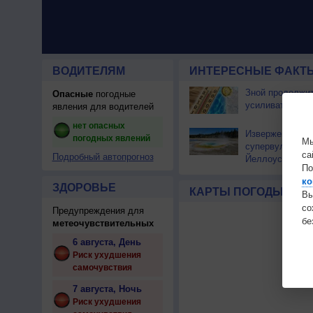
ВОДИТЕЛЯМ
ИНТЕРЕСНЫЕ ФАКТЫ
Зной продолжи
Опасные
погодные
усиливаться
явления для водителей
нет опасных
Извержение
погодных явлений
Мы
супервулкана
са
Подробный автопрогноз
Йеллоустоун не
По
к уничтожению
ко
цивилизации
ЗДОРОВЬЕ
КАРТЫ ПОГОДЫ
Вы
с
Предупреждения для
бе
метеочувствительных
6 августа, День
Риск ухудшения
самочувствия
7 августа, Ночь
Риск ухудшения