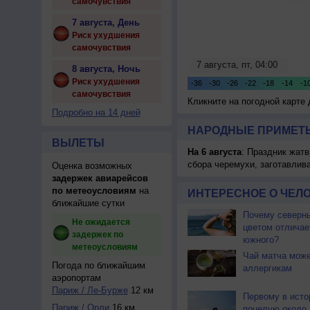
самочувствия
7 августа, День
Риск ухудшения
самочувствия
8 августа, Ночь
Риск ухудшения
самочувствия
Кликните на погодной карте
Подробно на 14 дней
НАРОДНЫЕ ПРИМЕТЫ
ВЫЛЕТЫ
На 6 августа
: Праздник жатв
сбора черемухи, заготавлив
Оценка возможных
задержек авиарейсов
по метеоусловиям
на
ИНТЕРЕСНОЕ О ЧЕЛО
ближайшие сутки
Почему северны
Не ожидается
цветом отличае
задержек по
южного?
метеоусловиям
Чай матча може
Погода по ближайшим
аллергикам
аэропортам
Париж / Ле-Бурже
12 км
Первому в исто
Париж / Орли
16 км
поцелую около 