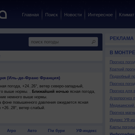
Главная
Поиск
Новости
Интересное
Климат
РЕКЛАМА
В МОНТР
е
Прогноз пого
Краткий прогн
Подробный пр
дня (Иль-де-Франс Франция)
Прогноз пого
ая погода, +24..26°, ветер северо-западный,
Прогноз для 
о выше нормы. .
Ближайшей ночью
ясная погода,
ение немного выше нормы.
Агропрогноз 
 на фоне повышенного давления ожидается ясная
Медицинский 
 +26..28°, ветер слабый.
Прогноз магн
Индекс УФ-из
Карты погоды
Агро
Авто
Г/м бури
УФ-индекс
Инфографик