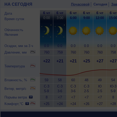
НА СЕГОДНЯ
Почасовой
Сегодня
Зав
6 чт
6 чт
6 чт
6 чт
6 чт
6 чт
Дата
0:00
3:00
6:00
9:00
12:00
15:0
Время суток
Облачность
Явления
Осадки, мм за 3 ч
0.0
0.0
0.0
0.0
0.0
0.0
Давление, мм
760
759
760
760
760
758
+22
+21
+21
+25
+27
+27
Температура
Влажность, %
59
58
60
48
49
54
С-З
С-З
С-З
С-З
Ю
Ю-З
Ветер, метр/с
5-9
3-6
3-6
2-5
2-5
5-9
Порывы ветра
8
<7
<7
<7
<7
8
Комфорт,°C
+25
+24
+24
+26
+27
+28