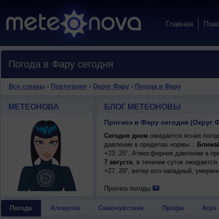
Главная
Пои
Погода в Фару сегодня
Все страны
›
Португалия
›
Округ Фару
›
Погода в Фару
МЕТЕОНОВА
БЛОГ МЕТЕОНОВЫ
Прогноз в Фару сегодня (Округ 
Сегодня днем
ожидается ясная погод
давление в пределах нормы. .
Ближа
+23..25°. Атмосферное давление в п
7 августа
, в течение суток ожидается
+27..29°, ветер юго-западный, умерен
Прогноз погоды
Погода
Аллергия
Самочувствие
Профи
Агро