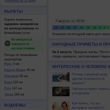
Подробно на 14 дней
ВЫЛЕТЫ
Оценка возможных
задержек авиарейсов
по метеоусловиям
на
ближайшие сутки
Кликните на погодной карте для пол
Не ожидается
задержек по
НАРОДНЫЕ ПРИМЕТЫ И ПР
метеоусловиям
На 6 августа
: Праздник жатвы. Почти
Погода по ближайшим
сбора черемухи, заготавливают берез
аэропортам
Фару
3 км
ИНТЕРЕСНОЕ О ЧЕЛОВЕКЕ 
Каштру-Марин
45 км
Почему северный загар
Портиман
60 км
цветом отличается от
Бежa
118 км
южного?
Рота
147 км
Чай матча может помочь
аллергикам
Эвора
168 км
Как понять, что вы
ВОДОЕМЫ
выгораете на работе?