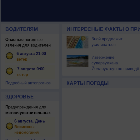
ВОДИТЕЛЯМ
ИНТЕРЕСНЫЕ ФАКТЫ О ПР
Зной продолжит
Опасные
погодные
усиливаться
явления для водителей
6 августа 21:00
Извержение
ветер
супервулкана
Йеллоустоун не приведё
7 августа 0:00
к уничтожению
ветер
цивилизации
Подробный автопрогноз
КАРТЫ ПОГОДЫ
ЗДОРОВЬЕ
Предупреждения для
метеочувствительных
6 августа, День
Возможны
недомогания