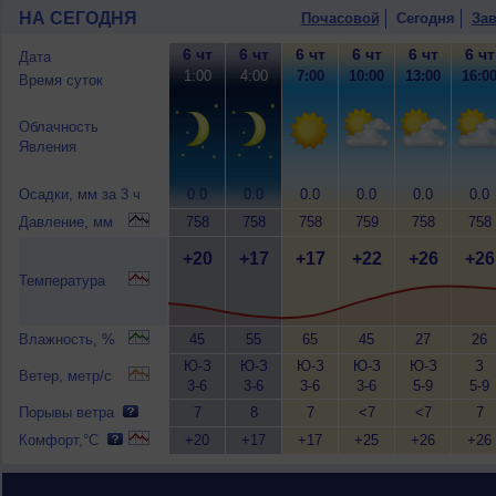
НА СЕГОДНЯ
Почасовой
Сегодня
Зав
6 чт
6 чт
6 чт
6 чт
6 чт
6 чт
Дата
1:00
4:00
7:00
10:00
13:00
16:0
Время суток
Облачность
Явления
Осадки, мм за 3 ч
0.0
0.0
0.0
0.0
0.0
0.0
Давление, мм
758
758
758
759
758
758
+20
+17
+17
+22
+26
+26
Температура
Влажность, %
45
55
65
45
27
26
Ю-З
Ю-З
Ю-З
Ю-З
Ю-З
З
Ветер, метр/с
3-6
3-6
3-6
3-6
5-9
5-9
Порывы ветра
7
8
7
<7
<7
7
Комфорт,°C
+20
+17
+17
+25
+26
+26