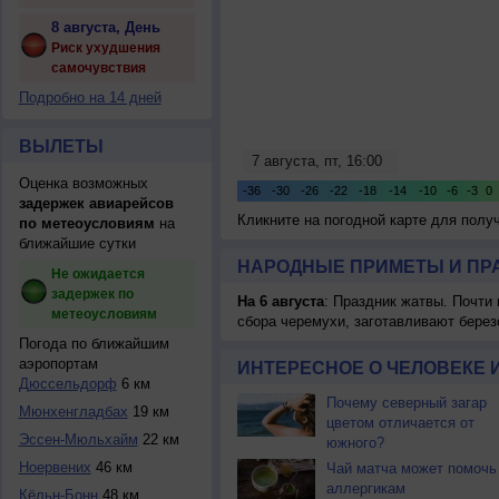
8 августа, День
Риск ухудшения
самочувствия
Подробно на 14 дней
ВЫЛЕТЫ
Оценка возможных
задержек авиарейсов
Кликните на погодной карте для пол
по метеоусловиям
на
ближайшие сутки
НАРОДНЫЕ ПРИМЕТЫ И ПР
Не ожидается
задержек по
На 6 августа
: Праздник жатвы. Почти
метеоусловиям
сбора черемухи, заготавливают берез
Погода по ближайшим
аэропортам
ИНТЕРЕСНОЕ О ЧЕЛОВЕКЕ 
Дюссельдорф
6 км
Почему северный загар
Мюнхенгладбах
19 км
цветом отличается от
Эссен-Мюльхайм
22 км
южного?
Ноервених
46 км
Чай матча может помочь
аллергикам
Кёльн-Бонн
48 км