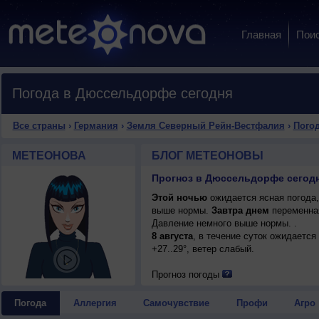
Главная
Пои
Погода в Дюссельдорфе сегодня
Все страны
›
Германия
›
Земля Северный Рейн-Вестфалия
›
Пого
МЕТЕОНОВА
БЛОГ МЕТЕОНОВЫ
Этой ночью
ожидается ясная погода,
выше нормы.
Завтра днем
переменная
Давление немного выше нормы. .
8 августа
, в течение суток ожидается
+27..29°, ветер слабый.
Прогноз погоды
Погода
Аллергия
Самочувствие
Профи
Агро