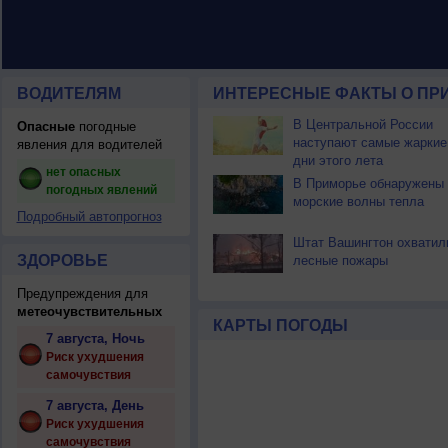
ВОДИТЕЛЯМ
ИНТЕРЕСНЫЕ ФАКТЫ О ПР
В Центральной России
Опасные
погодные
наступают самые жаркие
явления для водителей
дни этого лета
нет опасных
В Приморье обнаружены
погодных явлений
морские волны тепла
Подробный автопрогноз
Штат Вашингтон охватил
ЗДОРОВЬЕ
лесные пожары
Предупреждения для
метеочувствительных
КАРТЫ ПОГОДЫ
7 августа, Ночь
Риск ухудшения
самочувствия
7 августа, День
Риск ухудшения
самочувствия