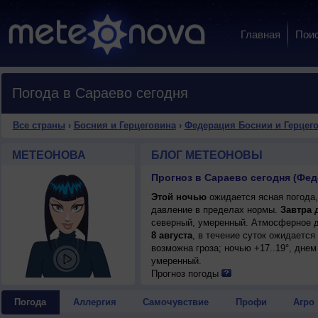
Главная
Пои
Погода в Сараево сегодня
Все страны
›
Босния и Герцеговина
›
Федерация Боснии и Герцег
МЕТЕОНОВА
БЛОГ МЕТЕОНОВЫ
Этой ночью
ожидается ясная погода,
давление в пределах нормы.
Завтра 
северный, умеренный. Атмосферное д
8 августа
, в течение суток ожидаетс
возможна гроза; ночью +17..19°, днем
умеренный.
Прогноз погоды
Погода
Аллергия
Самочувствие
Профи
Агро