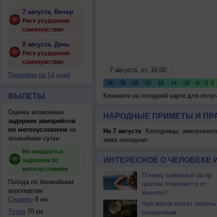
7 августа, Вечер
Риск ухудшения
самочувствия
8 августа, День
Риск ухудшения
самочувствия
Подробно на 14 дней
ВЫЛЕТЫ
Кликните на погодной карте для пол
Оценка возможных
НАРОДНЫЕ ПРИМЕТЫ И ПР
задержек авиарейсов
по метеоусловиям
на
На 7 августа
: Холодницы, зимоуказат
ближайшие сутки
зима холодная.
Не ожидается
ИНТЕРЕСНОЕ О ЧЕЛОВЕКЕ 
задержек по
метеоусловиям
Почему северный загар
Погода по ближайшим
цветом отличается от
аэропортам
южного?
Сараево
8 км
Чай матча может помочь
Тузла
70 км
аллергикам