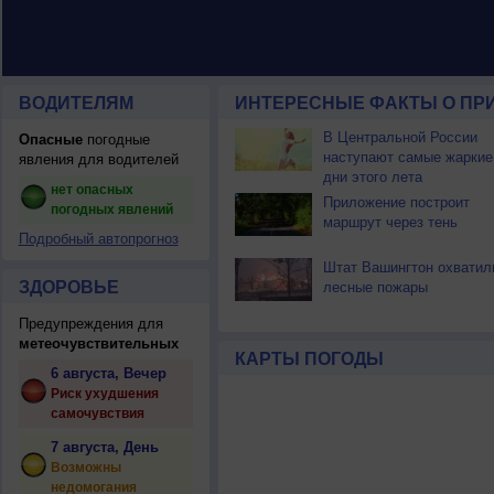
ВОДИТЕЛЯМ
ИНТЕРЕСНЫЕ ФАКТЫ О ПР
В Центральной России
Опасные
погодные
наступают самые жаркие
явления для водителей
дни этого лета
нет опасных
Приложение построит
погодных явлений
маршрут через тень
Подробный автопрогноз
Штат Вашингтон охватил
ЗДОРОВЬЕ
лесные пожары
Предупреждения для
метеочувствительных
КАРТЫ ПОГОДЫ
6 августа, Вечер
Риск ухудшения
самочувствия
7 августа, День
Возможны
недомогания