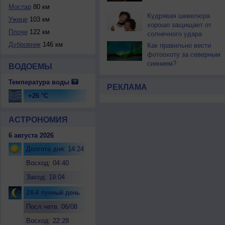
Мостар
80 км
Кудрявая шевелюра
Ужице
103 км
хорошо защищает от
Плоче
122 км
солнечного удара
Дубровник
146 км
Как правильно вести
фотоохоту за северным
сиянием?
ВОДОЕМЫ
Температура воды
РЕКЛАМА
+26 °C
АСТРОНОМИЯ
6 августа 2026
Долгота дня: 14:24
Восход: 04:40
Заход: 19:04
24-й лунный день
Посл.четв. 06/08
Восход: 22:28