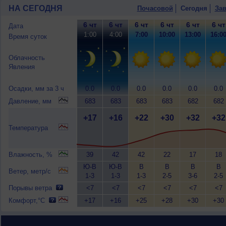
НА СЕГОДНЯ
Почасовой
Сегодня
Зав
6 чт
6 чт
6 чт
6 чт
6 чт
6 чт
Дата
1:00
4:00
7:00
10:00
13:00
16:0
Время суток
Облачность
Явления
Осадки, мм за 3 ч
0.0
0.0
0.0
0.0
0.0
0.0
Давление, мм
683
683
683
683
682
682
+17
+16
+22
+30
+32
+32
Температура
Влажность, %
39
42
42
22
17
18
Ю-В
Ю-В
В
В
В
В
Ветер, метр/с
1-3
1-3
1-3
2-5
3-6
2-5
Порывы ветра
<7
<7
<7
<7
<7
<7
Комфорт,°C
+17
+16
+25
+28
+30
+30