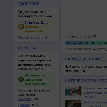
ЗДОРОВЬЕ
Предупреждения для
метеочувствительных
7 августа, День
Возможны
недомогания
Подробно на 14 дней
ВЫЛЕТЫ
Кликните на погодной карте
Оценка возможных
НАРОДНЫЕ ПРИМЕТЫ
задержек авиарейсов
по метеоусловиям
на
На 7 августа
: Холодницы, зи
ближайшие сутки
зима холодная.
Не ожидается
задержек по
ИНТЕРЕСНОЕ О ЧЕЛО
метеоусловиям
Почему северны
Погода по ближайшим
цветом отличае
аэропортам
южного?
Палермо
5 км
Чай матча може
Трапани
80 км
аллергикам