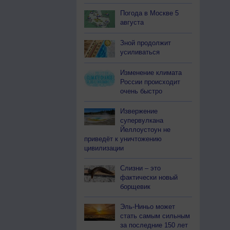
Погода в Москве 5
августа
Зной продолжит
усиливаться
Изменение климата
России происходит
очень быстро
Извержение
супервулкана
Йеллоустоун не
приведёт к уничтожению
цивилизации
Слизни – это
фактически новый
борщевик
Эль-Ниньо может
стать самым сильным
за последние 150 лет