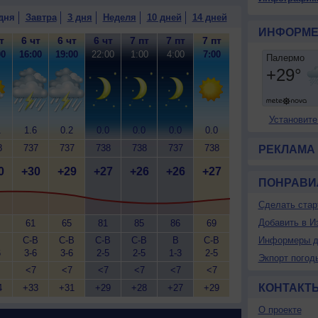
дня
Завтра
3 дня
Неделя
10 дней
14 дней
ИНФОРМЕ
т
6 чт
6 чт
6 чт
7 пт
7 пт
7 пт
00
16:00
19:00
22:00
1:00
4:00
7:00
Установите
1
1.6
0.2
0.0
0.0
0.0
0.0
8
737
737
738
738
737
738
РЕКЛАМА
0
+30
+29
+27
+26
+26
+27
ПОНРАВИ
Сделать стар
Добавить в И
61
65
81
85
86
69
С-В
С-В
С-В
С-В
В
С-В
Информеры д
6
3-6
3-6
2-5
2-5
1-3
2-5
Экпорт погод
<7
<7
<7
<7
<7
<7
КОНТАКТ
4
+33
+31
+29
+28
+27
+29
О проекте