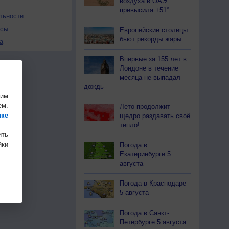
воздуха в ОАЭ
превысила +51°
льности
осы
Европейские столицы
бьют рекорды жары
а
Впервые за 155 лет в
Лондоне в течение
месяца не выпадал
дождь
шим
ем.
Лето продолжит
ике
щедро раздавать своё
тепло!
ить
ки
Погода в
Екатеринбурге 5
августа
Погода в Краснодаре
5 августа
Погода в Санкт-
Петербурге 5 августа