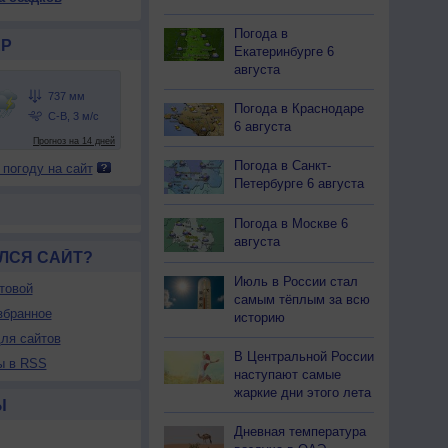
Погода в
Р
Екатеринбурге 6
августа
Погода в Краснодаре
6 августа
Погода в Санкт-
 погоду на сайт
Петербурге 6 августа
Погода в Москве 6
августа
ЛСЯ САЙТ?
Июль в России стал
товой
самым тёплым за всю
збранное
историю
ля сайтов
В Центральной России
ы в RSS
наступают самые
жаркие дни этого лета
Ы
Дневная температура