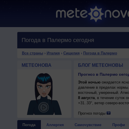
Погода в Палермо сегодня
Все страны
›
Италия
›
Сицилия
›
Погода в Палермо
МЕТЕОНОВА
БЛОГ МЕТЕОНОВЫ
Прогноз в Палермо сего
Этой ночью
ожидается ясна
давление в пределах нормы
восточный, умеренный. Атмо
8 августа
, в течение суток 
+31..33°, ветер северо-вост
Прогноз погоды
Погода
Аллергия
Самочувствие
Профи