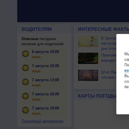
ВОДИТЕЛЯМ
ИНТЕРЕСНЫЕ ФАКТЫ
В Центральной
Опасные
погодные
наступают сам
явления для водителей
дни этого лета
6 августа 19:00
Мы
Приложение по
жара
са
маршрут через 
По
7 августа 10:00
ко
жара
Штат Вашингтон
Вы
лесные пожары
7 августа 13:00
с
жара
бе
7 августа 16:00
КАРТЫ ПОГОДЫ
жара
7 августа 19:00
жара
Подробный автопрогноз