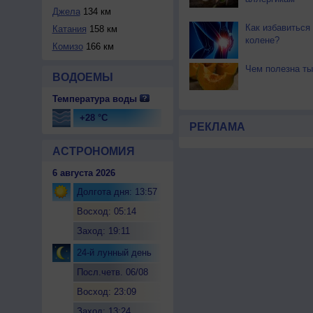
Джела
134 км
Как избавиться 
Катания
158 км
колене?
Комизо
166 км
Чем полезна ты
ВОДОЕМЫ
Температура воды
+28 °C
РЕКЛАМА
АСТРОНОМИЯ
6 августа 2026
Долгота дня: 13:57
Восход: 05:14
Заход: 19:11
24-й лунный день
Посл.четв. 06/08
Восход: 23:09
Заход: 13:24