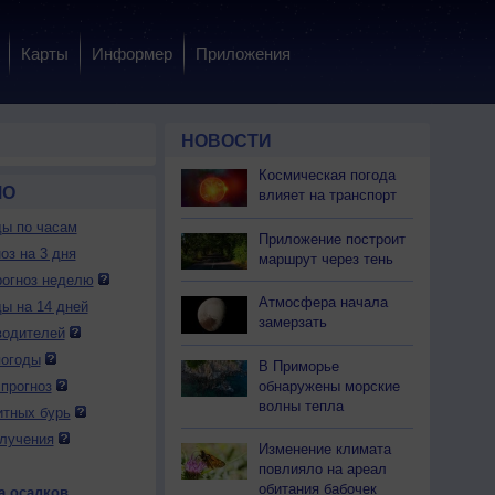
Карты
Информер
Приложения
НОВОСТИ
Космическая погода
МО
влияет на транспорт
ды по часам
Приложение построит
оз на 3 дня
маршрут через тень
огноз неделю
Атмосфера начала
ды на 14 дней
замерзать
водителей
погоды
В Приморье
обнаружены морские
прогноз
волны тепла
итных бурь
лучения
Изменение климата
повлияло на ареал
обитания бабочек
а осадков