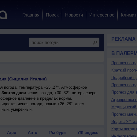
Главная
Поиск
Новости
Интересное
Климат
РЕКЛАМА
В ПАЛЕР
Прогноз пого
Краткий прогн
Подробный пр
дня (Сицилия Италия)
Прогноз пого
я погода, температура +25..27°. Атмосферное
Прогноз для 
.
Завтра днем
ясная погода, +30..32°, ветер северо-
сферное давление в пределах нормы. .
Агропрогноз 
ожидается ясная погода; ночью +26..28°, днем
Медицинский 
очный, умеренный.
Прогноз магн
Индекс УФ-из
Карты погоды
Агро
Авто
Г/м бури
УФ-индекс
Инфографик