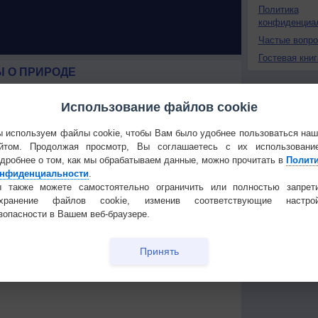
Политика
конфиденциа
Частые вопр
Гостевая книг
 О ПРИРОДЕ
 России
Космическая погода
Использование файлов cookie
ые жаркие
влияет на транспорт
 используем файлы cookie, чтобы Вам было удобнее пользоваться на
строит
В Приморье обнаружены
йтом. Продолжая просмотр, Вы соглашаетесь с их использовани
тень
морские волны тепла
дробнее о том, как мы обрабатываем данные, можно прочитать в
Полит
нфиденциальности
.
 охватили
 также можете самостоятельно ограничить или полностью запрет
охранение файлов cookie, изменив соответствующие настрой
зопасности в Вашем веб-браузере.
Температура
Облачность
Осадки
Принять