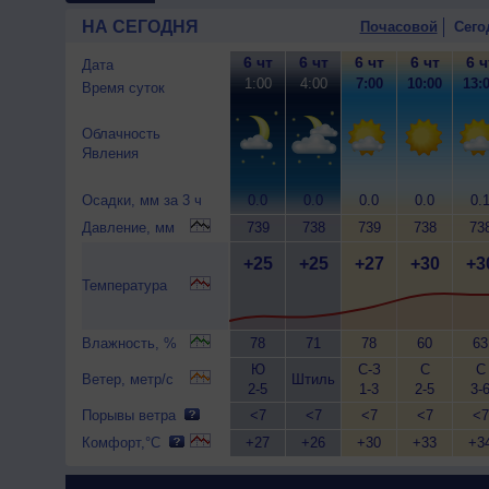
НА СЕГОДНЯ
Почасовой
Сего
6 чт
6 чт
6 чт
6 чт
6 ч
Дата
1:00
4:00
7:00
10:00
13:
Время суток
Облачность
Явления
Осадки, мм за 3 ч
0.0
0.0
0.0
0.0
0.
Давление, мм
739
738
739
738
73
+25
+25
+27
+30
+3
Температура
Влажность, %
78
71
78
60
63
Ю
С-З
С
С
Ветер, метр/с
Штиль
2-5
1-3
2-5
3-
Порывы ветра
<7
<7
<7
<7
<7
Комфорт,°C
+27
+26
+30
+33
+3