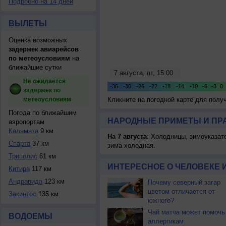
Подробно на 14 дней
ВЫЛЕТЫ
Оценка возможных
задержек авиарейсов
по метеоусловиям
на
ближайшие сутки
Не ожидается
задержек по
метеоусловиям
Кликните на погодной карте для пол
Погода по ближайшим
НАРОДНЫЕ ПРИМЕТЫ И ПР
аэропортам
Каламата
9 км
На 7 августа
: Холодницы, зимоуказат
Спарта
37 км
зима холодная.
Триполис
61 км
ИНТЕРЕСНОЕ О ЧЕЛОВЕКЕ 
Китира
117 км
Андравида
123 км
Почему северный загар
цветом отличается от
Закинтос
135 км
южного?
Чай матча может помочь
ВОДОЕМЫ
аллергикам