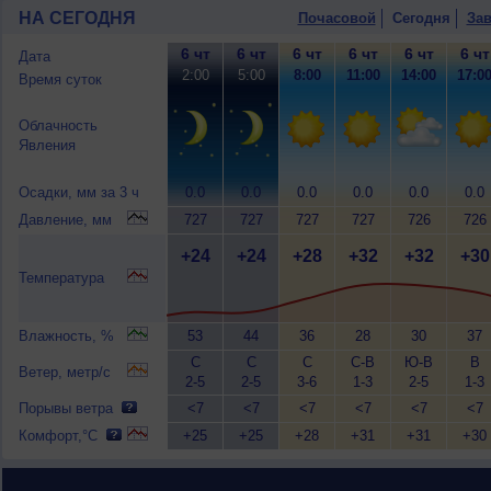
НА СЕГОДНЯ
Почасовой
Сегодня
Зав
6 чт
6 чт
6 чт
6 чт
6 чт
6 чт
Дата
2:00
5:00
8:00
11:00
14:00
17:0
Время суток
Облачность
Явления
Осадки, мм за 3 ч
0.0
0.0
0.0
0.0
0.0
0.0
Давление, мм
727
727
727
727
726
726
+24
+24
+28
+32
+32
+30
Температура
Влажность, %
53
44
36
28
30
37
С
С
С
С-В
Ю-В
В
Ветер, метр/с
2-5
2-5
3-6
1-3
2-5
1-3
Порывы ветра
<7
<7
<7
<7
<7
<7
Комфорт,°C
+25
+25
+28
+31
+31
+30