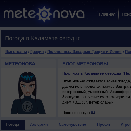
Главная
Пои
Погода в Каламате сегодня
Все страны
›
Греция
›
Пелопоннес, Западная Греция и Иония
›
По
МЕТЕОНОВА
БЛОГ МЕТЕОНОВЫ
Этой ночью
ожидается ясная погода,
давление в пределах нормы.
Завтра 
ветер южный, умеренный. Атмосферно
8 августа
, в течение суток ожидается
днем +31..33°, ветер слабый.
Прогноз погоды
Погода
Аллергия
Самочувствие
Профи
Агро