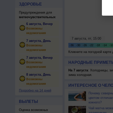
ЗДОРОВЬЕ
Предупреждения для
метеочувствительных
6 августа, Вечер
Возможны
недомогания
7 августа, День
Возможны
недомогания
Кликните на погодной карте
7 августа, Вечер
НАРОДНЫЕ ПРИМЕТЫ
Возможны
недомогания
На 7 августа
: Холодницы, зи
8 августа, День
зима холодная.
Возможны
недомогания
ИНТЕРЕСНОЕ О ЧЕЛО
Подробно на 14 дней
Почему северны
цветом отличае
ВЫЛЕТЫ
южного?
Чай матча може
Оценка возможных
аллергикам