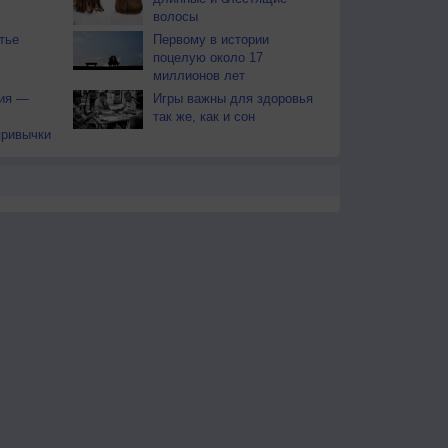
волосы
тье
Первому в истории
поцелую около 17
миллионов лет
тия —
Игры важны для здоровья
так же, как и сон
привычки