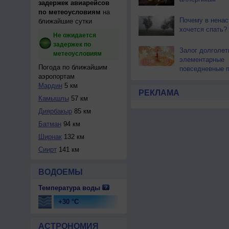
задержек авиарейсов
по метеоусловиям
на
Почему в ненас
ближайшие сутки
хочется спать?
Не ожидается
задержек по
Залог долголе
метеоусловиям
элементарные
Погода по ближайшим
повседневные 
аэропортам
Мардин
5 км
РЕКЛАМА
Камышлы
57 км
Диярбакыр
85 км
Батман
94 км
Ширнак
132 км
Сиирт
141 км
ВОДОЕМЫ
Температура воды
+30 °C
АСТРОНОМИЯ