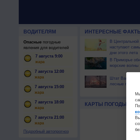
ВОДИТЕЛЯМ
ИНТЕРЕСНЫЕ ФАКТЫ
В Центральной
Опасные
погодные
наступают сам
явления для водителей
дни этого лета
7 августа 9:00
В Приморье об
жара
морские волны 
7 августа 12:00
жара
Штат Вашингтон
лесные пожары
7 августа 15:00
жара
Мы
са
7 августа 18:00
КАРТЫ ПОГОДЫ
По
жара
ко
7 августа 21:00
Вы
жара
с
бе
Подробный автопрогноз