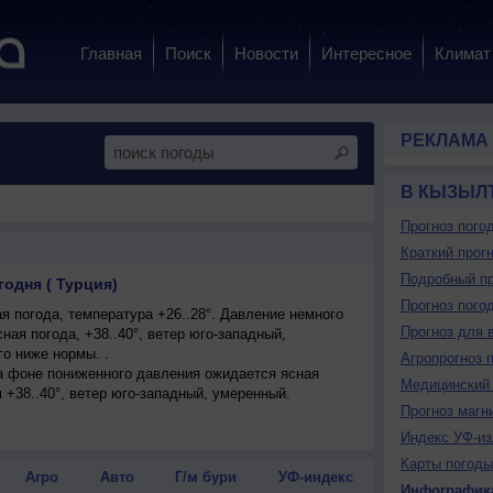
Главная
Поиск
Новости
Интересное
Климат
РЕКЛАМА
В КЫЗЫЛ
Прогноз пого
Краткий прогн
Подробный пр
одня ( Турция)
Прогноз пого
 погода, температура +26..28°. Давление немного
Прогноз для 
ная погода, +38..40°, ветер юго-западный,
о ниже нормы. .
Агропрогноз 
на фоне пониженного давления ожидается ясная
Медицинский 
м +38..40°, ветер юго-западный, умеренный.
Прогноз магн
Индекс УФ-из
Карты погоды
Агро
Авто
Г/м бури
УФ-индекс
Инфографик