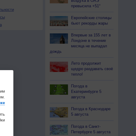
воздуха в ОАЭ
превысила +51°
льности
осы
Европейские столицы
бьют рекорды жары
а
Впервые за 155 лет в
Лондоне в течение
месяца не выпадал
дождь
Лето продолжит
щедро раздавать своё
тепло!
Погода в
шим
Екатеринбурге 5
ем.
августа
ике
Погода в Краснодаре
ить
5 августа
ки
Погода в Санкт-
Петербурге 5 августа