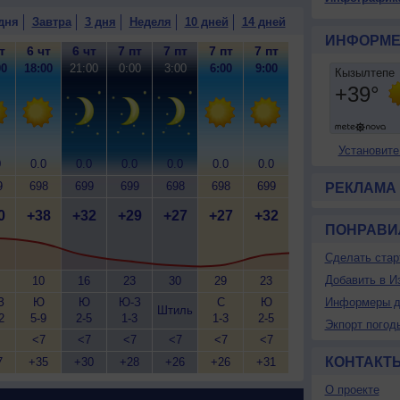
дня
Завтра
3 дня
Неделя
10 дней
14 дней
ИНФОРМЕ
т
6 чт
6 чт
7 пт
7 пт
7 пт
7 пт
00
18:00
21:00
0:00
3:00
6:00
9:00
Установите
0
0.0
0.0
0.0
0.0
0.0
0.0
9
698
699
699
698
698
699
РЕКЛАМА
0
+38
+32
+29
+27
+27
+32
ПОНРАВИ
Сделать стар
Добавить в И
10
16
23
30
29
23
З
Ю
Ю
Ю-З
С
Ю
Информеры д
Штиль
2
5-9
2-5
1-3
1-3
2-5
Экпорт погод
<7
<7
<7
<7
<7
<7
КОНТАКТ
7
+35
+30
+28
+26
+26
+31
О проекте