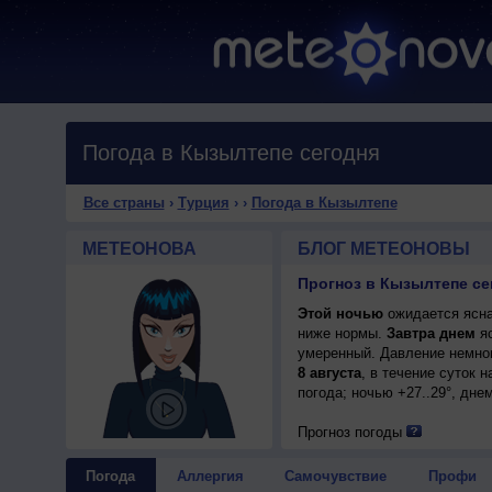
Погода в Кызылтепе сегодня
Все страны
›
Турция
›
›
Погода в Кызылтепе
МЕТЕОНОВА
БЛОГ МЕТЕОНОВЫ
Прогноз в Кызылтепе сег
Этой ночью
ожидается ясная
ниже нормы.
Завтра днем
яс
умеренный. Давление немног
8 августа
, в течение суток 
погода; ночью +27..29°, дне
Прогноз погоды
Погода
Аллергия
Самочувствие
Профи