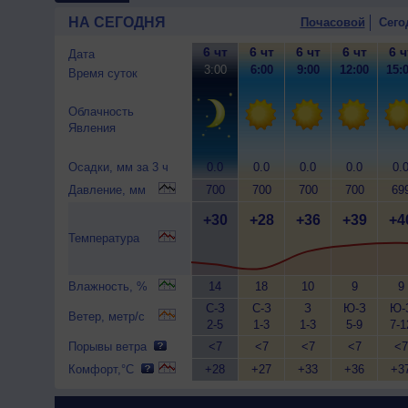
НА СЕГОДНЯ
Почасовой
Сего
6 чт
6 чт
6 чт
6 чт
6 ч
Дата
3:00
6:00
9:00
12:00
15:
Время суток
Облачность
Явления
Осадки, мм за 3 ч
0.0
0.0
0.0
0.0
0.
Давление, мм
700
700
700
700
69
+30
+28
+36
+39
+4
Температура
Влажность, %
14
18
10
9
9
С-З
С-З
З
Ю-З
Ю-
Ветер, метр/с
2-5
1-3
1-3
5-9
7-1
Порывы ветра
<7
<7
<7
<7
<7
Комфорт,°C
+28
+27
+33
+36
+3