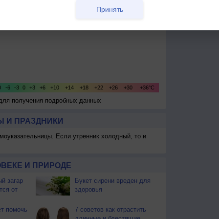
Принять
 для получения подробных данных
 И ПРАЗДНИКИ
моуказательницы. Если утренник холодный, то и
ВЕКЕ И ПРИРОДЕ
й загар
Букет сирени вреден для
тся от
здоровья
т помочь
7 советов как отрастить
длинные и блестящие