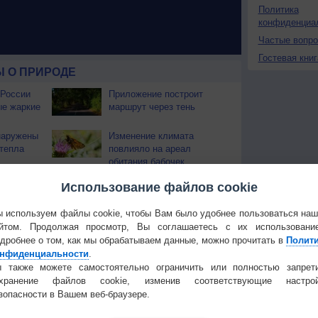
Политика
конфиденциа
Частые вопр
Гостевая книг
 О ПРИРОДЕ
 России
Приложение построит
ые жаркие
маршрут через тень
наружены
Изменение климата
тепла
повлияло на ареал
обитания бабочек
 охватили
Использование файлов cookie
 используем файлы cookie, чтобы Вам было удобнее пользоваться на
йтом. Продолжая просмотр, Вы соглашаетесь с их использовани
Температура
Облачность
Осадки
дробнее о том, как мы обрабатываем данные, можно прочитать в
Полит
нфиденциальности
.
 также можете самостоятельно ограничить или полностью запрет
охранение файлов cookie, изменив соответствующие настрой
зопасности в Вашем веб-браузере.