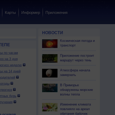
Карты
Информер
Приложения
НОВОСТИ
Космическая погода и
ТЕПЕ
транспорт
ды по часам
Приложение построит
оз на 3 дня
маршрут через тень
огноз неделю
Атмосфера начала
ды на 14 дней
замерзать
водителей
погоды
В Приморье
обнаружены морские
прогноз
волны тепла
итных бурь
лучения
Изменение климата
повлияло на ареал
обитания бабочек
а осадков