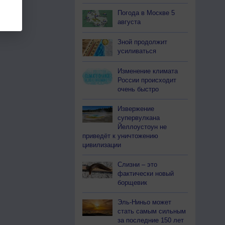
Погода в Москве 5
августа
Зной продолжит
усиливаться
Изменение климата
России происходит
очень быстро
Извержение
супервулкана
Йеллоустоун не
приведёт к уничтожению
цивилизации
Слизни – это
фактически новый
борщевик
Эль-Ниньо может
стать самым сильным
за последние 150 лет