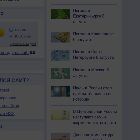
Погода в
Р
Екатеринбурге 6
августа
Погода в Краснодаре
6 августа
Погода в Санкт-
 погоду на сайт
Петербурге 6 августа
Погода в Москве 6
августа
ЛСЯ САЙТ?
Июль в России стал
товой
самым тёплым за всю
збранное
историю
ля сайтов
В Центральной России
ы в RSS
наступают самые
жаркие дни этого лета
Ы
Дневная температура