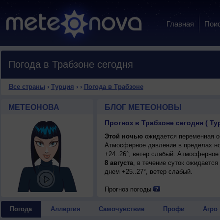
Главная
Пои
Погода в Трабзоне сегодня
Все страны
›
Турция
›
›
Погода в Трабзоне
МЕТЕОНОВА
БЛОГ МЕТЕОНОВЫ
Прогноз в Трабзоне сегодня ( Ту
Этой ночью
ожидается переменная об
Атмосферное давление в пределах н
+24..26°, ветер слабый. Атмосферное
8 августа
, в течение суток ожидается
днем +25..27°, ветер слабый.
Прогноз погоды
Погода
Аллергия
Самочувствие
Профи
Агро