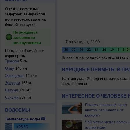
Оценка возможных
задержек авиарейсов
по метеоусловиям
на
ближайшие сутки
Не ожидается
задержек по
метеоусловиям
Погода по ближайшим
аэропортам
Кликните на погодной карте для пол
Трабзон
5 км
Орду
140 км
НАРОДНЫЕ ПРИМЕТЫ И ПР
Эрзинджан
145 км
На 7 августа
: Холодницы, зимоуказат
Эрзурум
168 км
зима холодная.
Батуми
170 км
ИНТЕРЕСНОЕ О ЧЕЛОВЕКЕ 
Сухуми
237 км
Почему северный загар
ВОДОЕМЫ
цветом отличается от
южного?
Температура воды
Чай матча может помочь
+25 °C
аллергикам