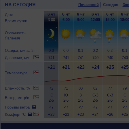
НА СЕГОДНЯ
Почасовой
Сегодня
Зав
6 чт
6 чт
6 чт
6 чт
6 чт
6 чт
Дата
3:00
6:00
9:00
12:00
15:00
18:0
Время суток
Облачность
Явления
Осадки, мм за 3 ч
0.0
0.0
0.1
0.2
0.2
0.1
Давление, мм
741
741
741
740
740
740
+21
+21
+23
+24
+25
+25
Температура
Влажность, %
72
71
83
82
77
79
Ю
Ю
З
С-З
С-З
С
Ветер, метр/с
2-5
2-5
1-3
2-5
2-5
1-3
Порывы ветра
<7
<7
<7
<7
<7
<7
Комфорт,°C
+23
+23
+23
+24
+26
+25