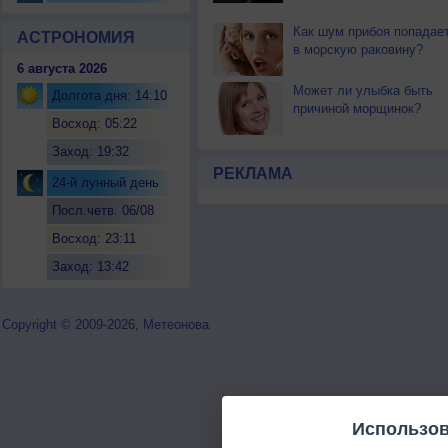
Как шум прибоя попадае
АСТРОНОМИЯ
в морскую раковину?
6 августа 2026
Может ли улыбка быть
Долгота дня: 14:10
причиной морщинок?
Восход: 05:22
Заход: 19:32
РЕКЛАМА
24-й лунный день
Посл.четв. 06/08
Восход: 23:11
Заход: 13:42
Copyright © 2009-2026, Метеонова
Использов