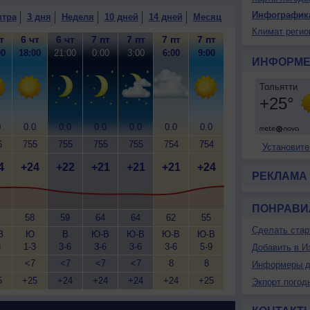
Инфографик
втра
3 дня
Неделя
10 дней
14 дней
Месяц
Климат регио
т
6 чт
6 чт
7 пт
7 пт
7 пт
7 пт
00
18:00
21:00
0:00
3:00
6:00
9:00
ИНФОРМЕ
0
0.0
0.0
0.0
0.0
0.0
0.0
6
755
755
755
755
754
754
Установите
4
+24
+22
+21
+21
+21
+24
РЕКЛАМА
ПОНРАВИ
58
59
64
64
62
55
Сделать стар
З
Ю
В
Ю-В
Ю-В
Ю-В
Ю-В
3
1-3
3-6
3-6
3-6
3-6
5-9
Добавить в И
<7
<7
<7
<7
8
8
Информеры д
5
+25
+24
+24
+24
+24
+25
Экпорт погод