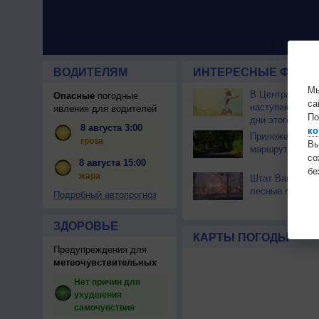
ВОДИТЕЛЯМ
ИНТЕРЕСНЫЕ ФАКТЫ
Мы
В Центральной
Опасные
погодные
са
наступают сам
явления для водителей
По
дни этого лета
8 августа 3:00
ко
Приложение по
гроза
Вы
маршрут через 
с
8 августа 15:00
бе
жара
Штат Вашингтон
лесные пожары
Подробный автопрогноз
ЗДОРОВЬЕ
КАРТЫ ПОГОДЫ
Предупреждения для
метеочувствительных
Нет причин для
ухудшения
самочувствия