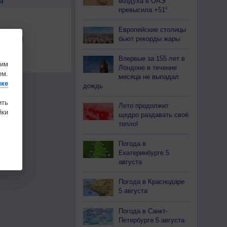
Ы
воздуха в ОАЭ
превысила +51°
Европейские столицы
льности
бьют рекорды жары
осы
Впервые за 155 лет в
а
шим
Лондоне в течение
ем.
месяца не выпадал
ике
дождь
ить
Лето продолжит
ки
щедро раздавать своё
тепло!
Погода в
Екатеринбурге 5
августа
Погода в Краснодаре
5 августа
Погода в Санкт-
Петербурге 5 августа