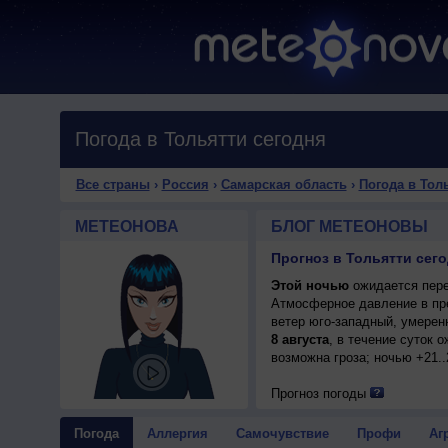
Погода в Тольятти сегодня
Все страны
›
Россия
›
Самарская область
›
Погода в Тол
МЕТЕОНОВА
БЛОГ МЕТЕОНОВЫ
Прогноз в Тольятти сего
Этой ночью
ожидается пере
Атмосферное давление в пр
ветер юго-западный, умерен
8 августа
, в течение суток 
возможна гроза; ночью +21..
Прогноз погоды
Погода
Аллергия
Самочувствие
Профи
Аг