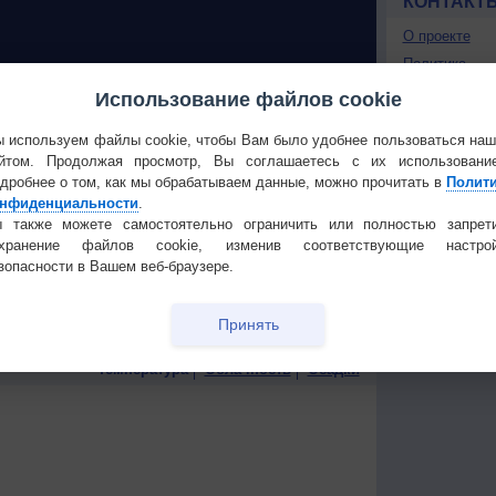
КОНТАКТ
О проекте
Политика
конфиденциа
Использование файлов cookie
 О ПРИРОДЕ
Частые вопр
Гостевая книг
 используем файлы cookie, чтобы Вам было удобнее пользоваться на
 России
Космическая погода
йтом. Продолжая просмотр, Вы соглашаетесь с их использовани
ые жаркие
влияет на транспорт
дробнее о том, как мы обрабатываем данные, можно прочитать в
Полит
нфиденциальности
.
строит
В Приморье обнаружены
 также можете самостоятельно ограничить или полностью запрет
тень
морские волны тепла
охранение файлов cookie, изменив соответствующие настрой
зопасности в Вашем веб-браузере.
 охватили
Принять
Температура
Облачность
Осадки