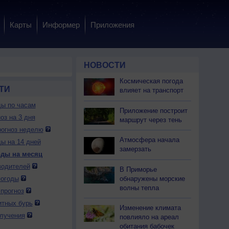
Карты
Информер
Приложения
НОВОСТИ
Космическая погода
ТИ
влияет на транспорт
ды по часам
Приложение построит
оз на 3 дня
маршрут через тень
огноз неделю
Атмосфера начала
ды на 14 дней
замерзать
оды на месяц
водителей
В Приморье
обнаружены морские
погоды
волны тепла
прогноз
итных бурь
Изменение климата
лучения
повлияло на ареал
обитания бабочек