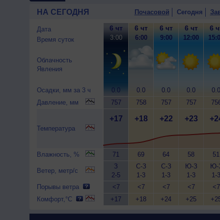
НА СЕГОДНЯ
Почасовой
Сегодня
За
6 чт
6 чт
6 чт
6 чт
6 ч
Дата
3:00
6:00
9:00
12:00
15:
Время суток
Облачность
Явления
Осадки, мм за 3 ч
0.0
0.0
0.0
0.0
0.
Давление, мм
757
758
757
757
75
+17
+18
+22
+23
+2
Температура
Влажность, %
71
69
64
58
51
З
С-З
С-З
Ю-З
Ю-
Ветер, метр/с
2-5
1-3
1-3
1-3
1-
Порывы ветра
<7
<7
<7
<7
<7
Комфорт,°C
+17
+18
+24
+25
+2