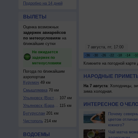
Подробно на 14 дней
ВЫЛЕТЫ
Оценка возможных
задержек авиарейсов
по метеоусловиям
на
ближайшие сутки
Не ожидается
задержек по
метеоусловиям
Кликните на погодной карте
Погода по ближайшим
НАРОДНЫЕ ПРИМЕТЫ
аэропортам
Курумоч
49 км
На 7 августа
: Холодницы, зи
Смышляевка
70 км
зима холодная.
Ульяновск (Восточ...
107 км
ИНТЕРЕСНОЕ О ЧЕЛО
Ульяновск (Барата...
115 км
Бугуруслан
201 км
Почему северны
цветом отличае
Чистополь
214 км
южного?
Чай матча може
ВОДОЕМЫ
аллергикам