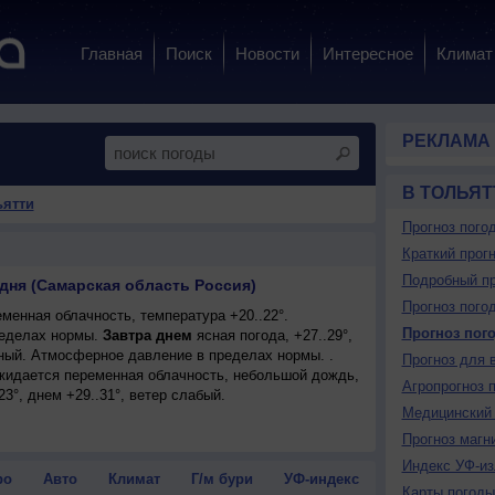
Главная
Поиск
Новости
Интересное
Климат
РЕКЛАМА
В ТОЛЬЯТ
ьятти
Прогноз пого
Краткий прогн
Подробный пр
дня (Самарская область Россия)
Прогноз пого
менная облачность, температура +20..22°.
Прогноз пог
еделах нормы.
Завтра днем
ясная погода, +27..29°,
ный. Атмосферное давление в пределах нормы. .
Прогноз для 
ожидается переменная облачность, небольшой дождь,
Агропрогноз 
23°, днем +29..31°, ветер слабый.
Медицинский 
Прогноз магн
Индекс УФ-из
ро
Авто
Климат
Г/м бури
УФ-индекс
Карты погоды