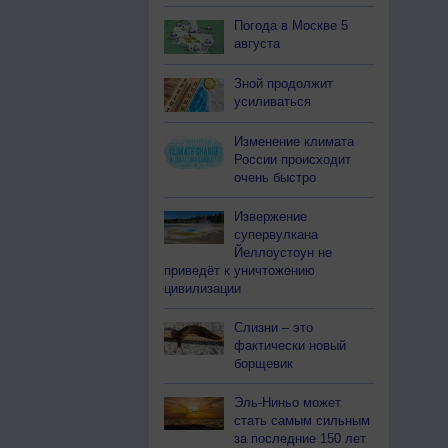
Погода в Москве 5
августа
Зной продолжит
усиливаться
Изменение климата
России происходит
очень быстро
Извержение
супервулкана
Йеллоустоун не
приведёт к уничтожению
цивилизации
Слизни – это
фактически новый
борщевик
Эль-Ниньо может
стать самым сильным
за последние 150 лет