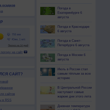
а осадков
Погода в
на
Екатеринбурге 6
августа
Р
Погода в Краснодаре
6 августа
Погода в Санкт-
Петербурге 6 августа
 погоду на сайт
Погода в Москве 6
августа
Июль в России стал
самым тёплым за всю
ЛСЯ САЙТ?
историю
товой
В Центральной России
збранное
наступают самые
ля сайтов
жаркие дни этого лета
ы в RSS
Дневная температура