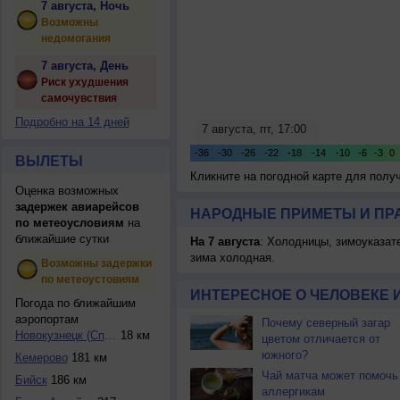
7 августа, Ночь
Возможны
недомогания
7 августа, День
Риск ухудшения
самочувствия
Подробно на 14 дней
ВЫЛЕТЫ
Кликните на погодной карте для пол
Оценка возможных
задержек авиарейсов
НАРОДНЫЕ ПРИМЕТЫ И ПР
по метеоусловиям
на
ближайшие сутки
На 7 августа
: Холодницы, зимоуказат
зима холодная.
Возможны задержки
по метеоустовиям
ИНТЕРЕСНОЕ О ЧЕЛОВЕКЕ 
Погода по ближайшим
аэропортам
Почему северный загар
Новокузнецк (Спич...
18 км
цветом отличается от
южного?
Кемерово
181 км
Чай матча может помочь
Бийск
186 км
аллергикам