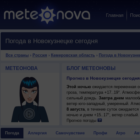
Главная
Пои
Погода в Новокузнецке сегодня
Все страны
›
Россия
›
Кемеровская область
›
Погода в Новокузне
МЕТЕОНОВА
БЛОГ МЕТЕОНОВЫ
Прогноз в Новокузнецке сегодня
Этой ночью
ожидается переменная о
гроза, температура +17..19°. Атмосф
сильный дождь.
Завтра днем
малообл
ветер юго-западный, умеренный. Атм
8 августа
, в течение суток ожидаетс
ночью и днем +15..17°, ветер слабый.
Прогноз погоды
Погода
Аллергия
Самочувствие
Профи
Агро
Ав