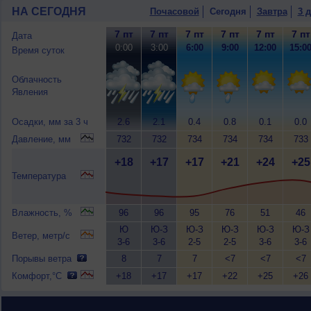
НА СЕГОДНЯ
Почасовой
Сегодня
Завтра
3 
7 пт
7 пт
7 пт
7 пт
7 пт
7 пт
Дата
0:00
3:00
6:00
9:00
12:00
15:0
Время суток
Облачность
Явления
Осадки, мм за 3 ч
2.6
2.1
0.4
0.8
0.1
0.0
Давление, мм
732
732
734
734
734
733
+18
+17
+17
+21
+24
+25
Температура
Влажность, %
96
96
95
76
51
46
Ю
Ю-З
Ю-З
Ю-З
Ю-З
Ю-З
Ветер, метр/с
3-6
3-6
2-5
2-5
3-6
3-6
Порывы ветра
8
7
7
<7
<7
<7
Комфорт,°C
+18
+17
+17
+22
+25
+26