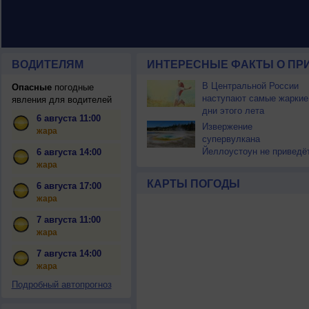
ВОДИТЕЛЯМ
ИНТЕРЕСНЫЕ ФАКТЫ О ПР
В Центральной России
Опасные
погодные
наступают самые жаркие
явления для водителей
дни этого лета
6 августа 11:00
Извержение
жара
супервулкана
Йеллоустоун не приведё
6 августа 14:00
к уничтожению
жара
цивилизации
КАРТЫ ПОГОДЫ
6 августа 17:00
жара
7 августа 11:00
жара
7 августа 14:00
жара
Подробный автопрогноз