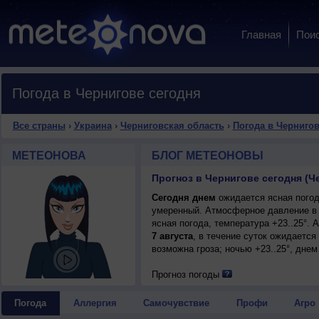
Главная
Пои
Погода в Чернигове сегодня
Все страны
›
Украина
›
Черниговская область
›
Погода в Черниго
МЕТЕОНОВА
БЛОГ МЕТЕОНОВЫ
Прогноз в Чернигове сегодня (Ч
Сегодня днем
ожидается ясная погода
умеренный. Атмосферное давление в 
ясная погода, температура +23..25°.
7 августа
, в течение суток ожидаетс
возможна гроза; ночью +23..25°, днем
Прогноз погоды
Погода
Аллергия
Самочувствие
Профи
Агро