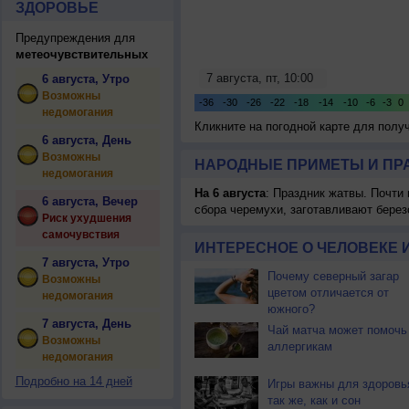
ЗДОРОВЬЕ
Предупреждения для
метеочувствительных
6 августа, Утро
Возможны
недомогания
Кликните на погодной карте для пол
6 августа, День
Возможны
НАРОДНЫЕ ПРИМЕТЫ И ПР
недомогания
На 6 августа
: Праздник жатвы. Почти
6 августа, Вечер
сбора черемухи, заготавливают берез
Риск ухудшения
самочувствия
ИНТЕРЕСНОЕ О ЧЕЛОВЕКЕ 
7 августа, Утро
Почему северный загар
Возможны
цветом отличается от
недомогания
южного?
7 августа, День
Чай матча может помочь
Возможны
аллергикам
недомогания
Подробно на 14 дней
Игры важны для здоровь
так же, как и сон