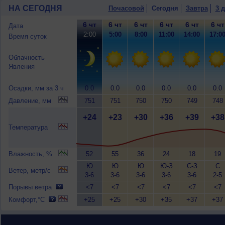
НА СЕГОДНЯ
Почасовой
Сегодня
Завтра
3 
6 чт
6 чт
6 чт
6 чт
6 чт
6 чт
Дата
2:00
5:00
8:00
11:00
14:00
17:0
Время суток
Облачность
Явления
Осадки, мм за 3 ч
0.0
0.0
0.0
0.0
0.0
0.0
Давление, мм
751
751
750
750
749
748
+24
+23
+30
+36
+39
+38
Температура
Влажность, %
52
55
36
24
18
19
Ю
Ю
Ю
Ю-З
С-З
С
Ветер, метр/с
3-6
3-6
3-6
3-6
3-6
2-5
Порывы ветра
<7
<7
<7
<7
<7
<7
Комфорт,°C
+25
+25
+30
+35
+37
+37