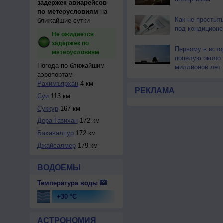
задержек авиарейсов
по метеоусловиям
на
Как не простыт
ближайшие сутки
под кондицион
Не ожидается
задержек по
Первому в исто
метеоусловиям
поцелую около 
Погода по ближайшим
миллионов лет
аэропортам
Рахимъярхан
4 км
РЕКЛАМА
Суи
113 км
Суккур
167 км
Дера-Газихан
172 км
Бахавалпур
172 км
Джайсалмер
179 км
ВОДОЕМЫ
Температура воды
+30 °C
АСТРОНОМИЯ