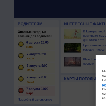
ВОДИТЕЛЯМ
ИНТЕРЕСНЫЕ ФАКТЫ
В Центральной
Опасные
погодные
наступают сам
явления для водителей
дни этого лета
6 августа 23:00
Приложение по
жара
маршрут через 
7 августа 2:00
жара
Штат Вашингтон
лесные пожары
7 августа 5:00
жара
Мы
са
7 августа 8:00
КАРТЫ ПОГОДЫ
По
жара
ко
7 августа 11:00
Вы
жара
с
бе
Подробный автопрогноз