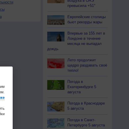
воздуха в ОАЭ
льности
превысила +51°
осы
а
Европейские столицы
бьют рекорды жары
Впервые за 155 лет в
Лондоне в течение
месяца не выпадал
дождь
Лето продолжит
щедро раздавать своё
тепло!
Погода в
шим
Екатеринбурге 5
ем.
августа
ике
Погода в Краснодаре
ить
5 августа
ки
Погода в Санкт-
Петербурге 5 августа