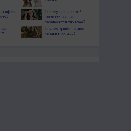
ь в офисе
Почему при высокой
ером?
влажности жара
переносится тяжелее?
рии
Почему трюфели ищут
17
свиньи и собаки?