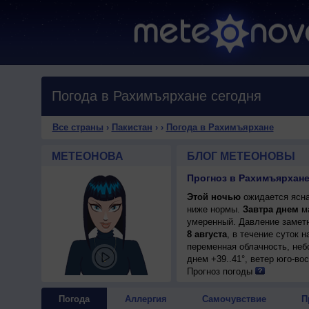
Погода в Рахимъярхане сегодня
Все страны
›
Пакистан
›
›
Погода в Рахимъярхане
МЕТЕОНОВА
БЛОГ МЕТЕОНОВЫ
Прогноз в Рахимъярхане 
Этой ночью
ожидается ясная
ниже нормы.
Завтра днем
ма
умеренный. Давление заметн
8 августа
, в течение суток 
переменная облачность, неб
днем +39..41°, ветер юго-во
Прогноз погоды
Погода
Аллергия
Самочувствие
П