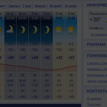
ИНФОРМЕ
дня
Завтра
3 дня
Неделя
10 дней
14 дней
т
6 чт
6 чт
7 пт
7 пт
7 пт
7 пт
00
20:00
23:00
2:00
5:00
8:00
11:00
Установите
0
0.0
0.0
0.0
0.0
0.0
0.0
РЕКЛАМА
9
740
740
740
741
742
742
ПОНРАВИ
2
+39
+37
+34
+31
+32
+37
Сделать стар
Добавить в И
28
34
48
60
54
36
Информеры д
Ю-В
Ю-В
Ю
Ю
Ю
Ю
Экпорт погод
9
5-9
5-9
7-12
5-9
5-9
3-6
8
10
10
8
<7
<7
КОНТАКТ
4
+41
+40
+38
+35
+36
+40
О проекте
Политика