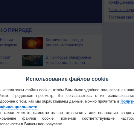
конфиденциа
Частые вопр
Гостевая книг
 О ПРИРОДЕ
 России
Космическая погода
ые жаркие
влияет на транспорт
строит
В Приморье обнаружены
тень
морские волны тепла
 охватили
Использование файлов cookie
 используем файлы cookie, чтобы Вам было удобнее пользоваться на
йтом. Продолжая просмотр, Вы соглашаетесь с их использовани
Температура
Облачность
Осадки
дробнее о том, как мы обрабатываем данные, можно прочитать в
Полит
нфиденциальности
.
 также можете самостоятельно ограничить или полностью запрет
охранение файлов cookie, изменив соответствующие настрой
зопасности в Вашем веб-браузере.