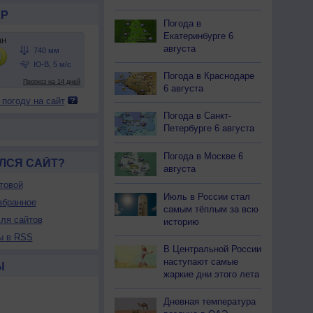
Р
Погода в
Екатеринбурге 6
августа
Погода в Краснодаре
6 августа
 погоду на сайт
Погода в Санкт-
Петербурге 6 августа
Погода в Москве 6
ЛСЯ САЙТ?
августа
товой
Июль в России стал
збранное
самым тёплым за всю
ля сайтов
историю
ы в RSS
В Центральной России
наступают самые
Ы
жаркие дни этого лета
Дневная температура