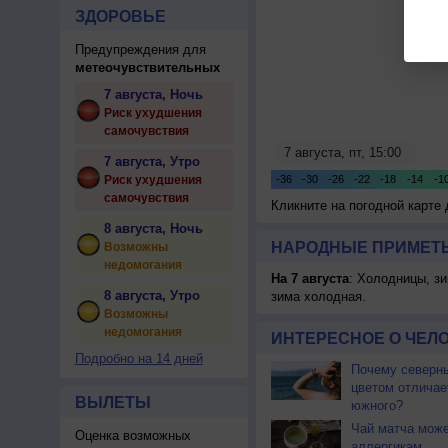
ЗДОРОВЬЕ
Предупреждения для
метеочувствительных
7 августа, Ночь
Риск ухудшения
самочувствия
7 августа, Утро
Риск ухудшения
самочувствия
Кликните на погодной карте
8 августа, Ночь
НАРОДНЫЕ ПРИМЕТЫ
Возможны
недомогания
На 7 августа
: Холодницы, зи
8 августа, Утро
зима холодная.
Возможны
недомогания
ИНТЕРЕСНОЕ О ЧЕЛО
Подробно на 14 дней
Почему северны
цветом отличае
ВЫЛЕТЫ
южного?
Чай матча може
Оценка возможных
аллергикам