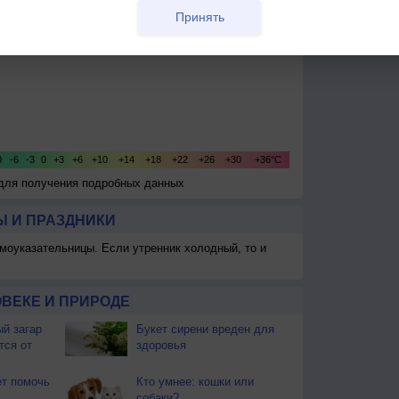
Принять
 для получения подробных данных
 И ПРАЗДНИКИ
моуказательницы. Если утренник холодный, то и
ВЕКЕ И ПРИРОДЕ
й загар
Букет сирени вреден для
тся от
здоровья
т помочь
Кто умнее: кошки или
собаки?