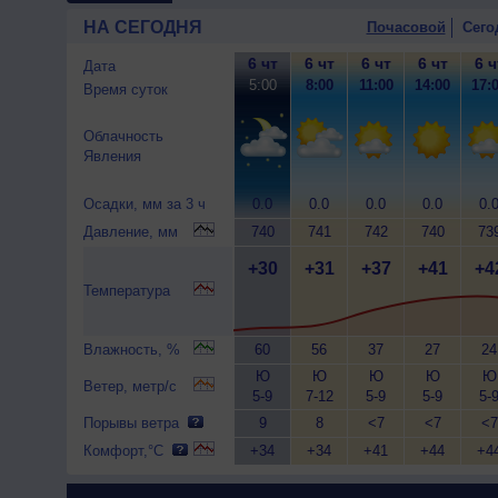
НА СЕГОДНЯ
Почасовой
Сего
6 чт
6 чт
6 чт
6 чт
6 ч
Дата
5:00
8:00
11:00
14:00
17:
Время суток
Облачность
Явления
Осадки, мм за 3 ч
0.0
0.0
0.0
0.0
0.
Давление, мм
740
741
742
740
73
+30
+31
+37
+41
+4
Температура
Влажность, %
60
56
37
27
24
Ю
Ю
Ю
Ю
Ю
Ветер, метр/с
5-9
7-12
5-9
5-9
5-
Порывы ветра
9
8
<7
<7
<7
Комфорт,°C
+34
+34
+41
+44
+4