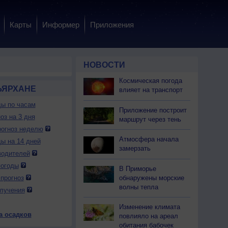
Карты
Информер
Приложения
НОВОСТИ
Космическая погода
ЪЯРХАНЕ
влияет на транспорт
ды по часам
Приложение построит
оз на 3 дня
маршрут через тень
огноз неделю
Атмосфера начала
ды на 14 дней
замерзать
водителей
погоды
В Приморье
обнаружены морские
прогноз
волны тепла
лучения
Изменение климата
а осадков
повлияло на ареал
обитания бабочек