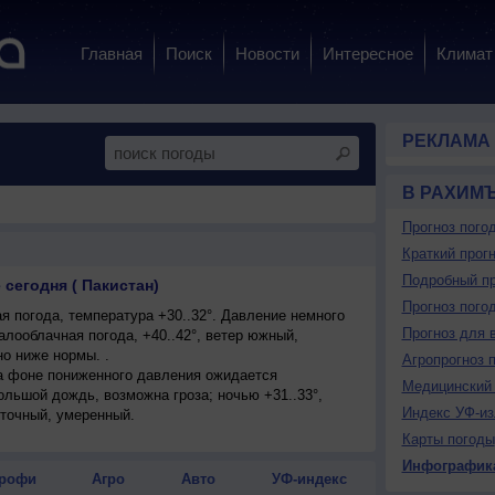
Главная
Поиск
Новости
Интересное
Климат
РЕКЛАМА
В РАХИМ
Прогноз пого
Краткий прогн
Подробный пр
сегодня ( Пакистан)
Прогноз пого
 погода, температура +30..32°. Давление немного
Прогноз для 
лооблачная погода, +40..42°, ветер южный,
о ниже нормы. .
Агропрогноз 
на фоне пониженного давления ожидается
Медицинский 
ольшой дождь, возможна гроза; ночью +31..33°,
Индекс УФ-из
сточный, умеренный.
Карты погоды
Инфографик
рофи
Агро
Авто
УФ-индекс