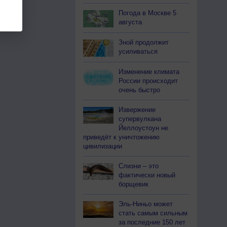
Погода в Москве 5
августа
Зной продолжит
усиливаться
Изменение климата
России происходит
очень быстро
Извержение
супервулкана
Йеллоустоун не
приведёт к уничтожению
цивилизации
Слизни – это
фактически новый
борщевик
Эль-Ниньо может
стать самым сильным
за последние 150 лет