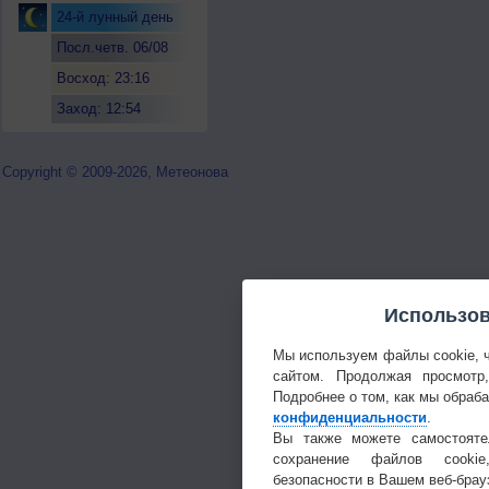
24-й лунный день
Посл.четв. 06/08
Восход: 23:16
Заход: 12:54
Copyright © 2009-2026, Метеонова
Использов
Мы используем файлы cookie, 
сайтом. Продолжая просмотр
Подробнее о том, как мы обраб
конфиденциальности
.
Вы также можете самостояте
сохранение файлов cookie
безопасности в Вашем веб-брау