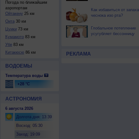
Погода по ближайшим
аэропортам
Как избавиться от запаха
Ойтакену
25 км
чеснока изо рта?
Оита
30 км
Глобальное потепление
Цуики
73 км
усугубляет бессонницу
Кумамото
83 км
Убе
83 км
Китакюсю
86 км
РЕКЛАМА
ВОДОЕМЫ
Температура воды
+28 °C
АСТРОНОМИЯ
6 августа 2026
Долгота дня: 13:39
Восход: 05:30
Заход: 19:09