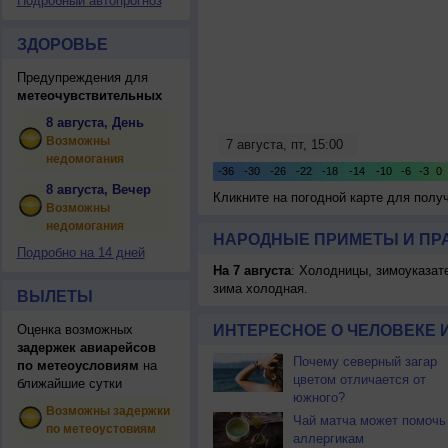
Подробный автопрогноз
ЗДОРОВЬЕ
Предупреждения для
метеочувствительных
8 августа, День
Возможны
недомогания
8 августа, Вечер
Кликните на погодной карте для пол
Возможны
недомогания
НАРОДНЫЕ ПРИМЕТЫ И ПР
Подробно на 14 дней
На 7 августа
: Холодницы, зимоуказат
зима холодная.
ВЫЛЕТЫ
Оценка возможных
ИНТЕРЕСНОЕ О ЧЕЛОВЕКЕ 
задержек авиарейсов
Почему северный загар
по метеоусловиям
на
цветом отличается от
ближайшие сутки
южного?
Возможны задержки
Чай матча может помочь
по метеоустовиям
аллергикам