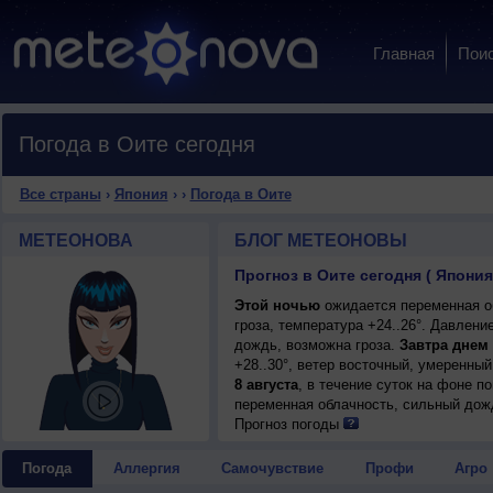
Главная
Пои
Погода в Оите сегодня
Все страны
›
Япония
›
›
Погода в Оите
МЕТЕОНОВА
БЛОГ МЕТЕОНОВЫ
Прогноз в Оите сегодня ( Япония
Этой ночью
ожидается переменная о
гроза, температура +24..26°. Давлен
дождь, возможна гроза.
Завтра днем
+28..30°, ветер восточный, умеренный
8 августа
, в течение суток на фоне 
переменная облачность, сильный дождь
юго-восточный, умеренный.
Прогноз погоды
Погода
Аллергия
Самочувствие
Профи
Агро