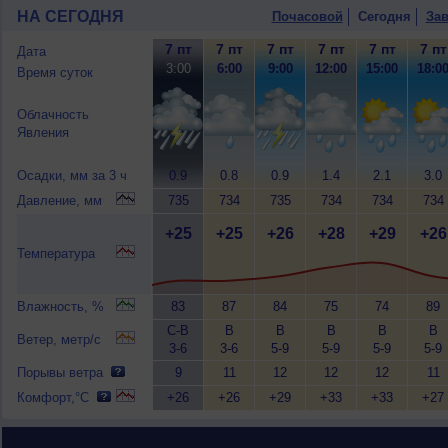
НА СЕГОДНЯ
Почасовой
Сегодня
Зав
7 пт
7 пт
7 пт
7 пт
7 пт
7 пт
Дата
3:00
6:00
9:00
12:00
15:00
18:0
Время суток
Облачность
Явления
Осадки, мм за 3 ч
0.9
0.8
0.9
1.4
2.1
3.0
Давление, мм
735
734
735
734
734
734
+25
+25
+26
+28
+29
+26
Температура
Влажность, %
83
87
84
75
74
89
С-В
В
В
В
В
В
Ветер, метр/с
3-6
3-6
5-9
5-9
5-9
5-9
Порывы ветра
9
11
12
12
12
11
Комфорт,°C
+26
+26
+29
+33
+33
+27