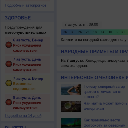
Подробный автопрогноз
ЗДОРОВЬЕ
Предупреждения для
метеочувствительных
Кликните на погодной карте для пол
6 августа, Вечер
Риск ухудшения
самочувствия
НАРОДНЫЕ ПРИМЕТЫ И ПР
7 августа, День
На 7 августа
: Холодницы, зимоуказат
Риск ухудшения
зима холодная.
самочувствия
ИНТЕРЕСНОЕ О ЧЕЛОВЕКЕ 
7 августа, Вечер
Возможны
Почему северный загар
недомогания
цветом отличается от
южного?
8 августа, День
Риск ухудшения
Чай матча может помочь
самочувствия
аллергикам
Подробно на 14 дней
Как правильно вести
фотоохоту за северным