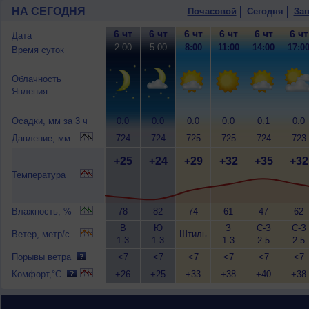
НА СЕГОДНЯ
Почасовой
Сегодня
Зав
6 чт
6 чт
6 чт
6 чт
6 чт
6 чт
Дата
2:00
5:00
8:00
11:00
14:00
17:0
Время суток
Облачность
Явления
Осадки, мм за 3 ч
0.0
0.0
0.0
0.0
0.1
0.0
Давление, мм
724
724
725
725
724
723
+25
+24
+29
+32
+35
+32
Температура
Влажность, %
78
82
74
61
47
62
В
Ю
З
С-З
С-З
Ветер, метр/с
Штиль
1-3
1-3
1-3
2-5
2-5
Порывы ветра
<7
<7
<7
<7
<7
<7
Комфорт,°C
+26
+25
+33
+38
+40
+38