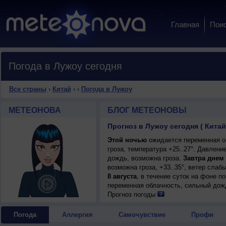
Главная
Пои
Погода в Лужоу сегодня
Все страны
›
Китай
›
›
Погода в Лужоу
МЕТЕОНОВА
БЛОГ МЕТЕОНОВЫ
Прогноз в Лужоу сегодня ( Китай
Этой ночью
ожидается переменная о
гроза, температура +25..27°. Давлен
дождь, возможна гроза.
Завтра днем
возможна гроза, +33..35°, ветер слаб
8 августа
, в течение суток на фоне 
переменная облачность, сильный дожд
+32..34°, ветер слабый.
Прогноз погоды
Погода
Аллергия
Самочувствие
Профи