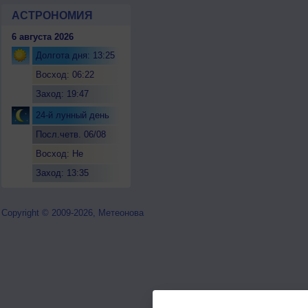
АСТРОНОМИЯ
6 августа 2026
Долгота дня: 13:25
Восход: 06:22
Заход: 19:47
24-й лунный день
Посл.четв. 06/08
Восход: Не
восходит
Заход: 13:35
Copyright © 2009-2026, Метеонова