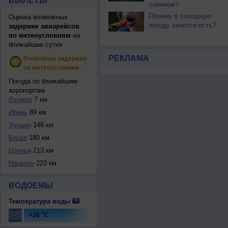
ВЫЛЕТЫ
сиянием?
Почему в холодную
Оценка возможных
погоду хочется есть?
задержек авиарейсов
по метеоусловиям
на
ближайшие сутки
РЕКЛАМА
Возможны задержки
по метеоустовиям
Погода по ближайшим
аэропортам
Лучжоу
7 км
Ибинь
89 км
Чунцин
148 км
Бицзе
180 км
Цзуньи
213 км
Наньчун
223 км
ВОДОЕМЫ
Температура воды
+26 °C