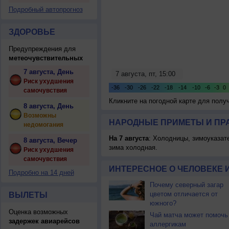
Подробный автопрогноз
ЗДОРОВЬЕ
Предупреждения для
метеочувствительных
7 августа, День
Риск ухудшения
самочувствия
Кликните на погодной карте для пол
8 августа, День
Возможны
НАРОДНЫЕ ПРИМЕТЫ И ПР
недомогания
На 7 августа
: Холодницы, зимоуказат
8 августа, Вечер
зима холодная.
Риск ухудшения
самочувствия
ИНТЕРЕСНОЕ О ЧЕЛОВЕКЕ 
Подробно на 14 дней
Почему северный загар
цветом отличается от
ВЫЛЕТЫ
южного?
Оценка возможных
Чай матча может помочь
задержек авиарейсов
аллергикам