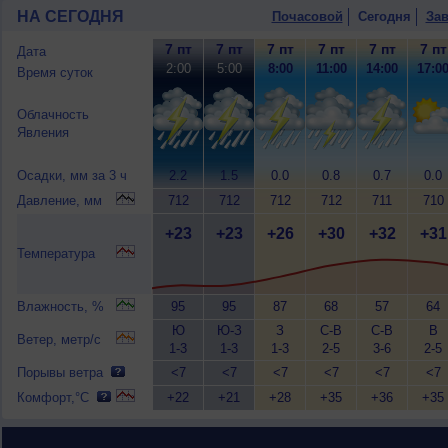
НА СЕГОДНЯ
Почасовой
Сегодня
Зав
7 пт
7 пт
7 пт
7 пт
7 пт
7 пт
Дата
2:00
5:00
8:00
11:00
14:00
17:0
Время суток
Облачность
Явления
Осадки, мм за 3 ч
2.2
1.5
0.0
0.8
0.7
0.0
Давление, мм
712
712
712
712
711
710
+23
+23
+26
+30
+32
+31
Температура
Влажность, %
95
95
87
68
57
64
Ю
Ю-З
З
С-В
С-В
В
Ветер, метр/с
1-3
1-3
1-3
2-5
3-6
2-5
Порывы ветра
<7
<7
<7
<7
<7
<7
Комфорт,°C
+22
+21
+28
+35
+36
+35