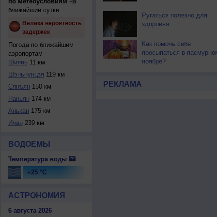
по метеоусловиям
на
ближайшие сутки
Ругаться полезно для
Велика вероятность
здоровья
задержек
Как помочь себе
Погода по ближайшим
просыпаться в пасмурно
аэропортам
ноябре?
Шиянь
11 км
Шэньнунцзя
119 км
РЕКЛАМА
Сянъян
150 км
Наньян
174 км
Анькан
175 км
Ичан
239 км
ВОДОЕМЫ
Температура воды
+25 °C
АСТРОНОМИЯ
6 августа 2026