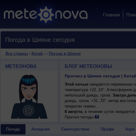
Главная
Пои
Погода в Шияне сегодня
Все страны
›
Китай
›
›
Погода в Шияне
МЕТЕОНОВА
БЛОГ МЕТЕОНОВЫ
Прогноз в Шияне сегодня ( Китай
Этой ночью
ожидается переменная об
температура +22..24°. Атмосферное д
небольшой дождь, гроза.
Завтра дне
дождь, гроза, +31..33°, ветер восто
пределах нормы. .
8 августа
, в течение суток ожидаетс
возможна гроза; ночью +23..25°, днем
Прогноз погоды
Погода
Аллергия
Самочувствие
Профи
Агро