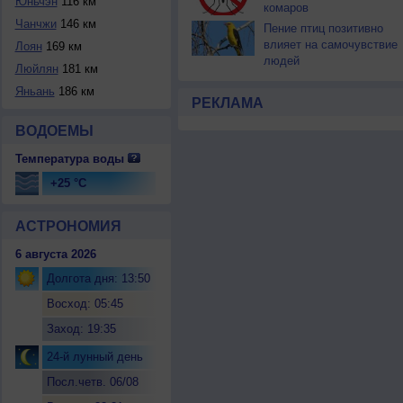
Юньчэн
116 км
комаров
Чанчжи
146 км
Пение птиц позитивно
влияет на самочувствие
Лоян
169 км
людей
Люйлян
181 км
Яньань
186 км
РЕКЛАМА
ВОДОЕМЫ
Температура воды
+25 °C
АСТРОНОМИЯ
6 августа 2026
Долгота дня: 13:50
Восход: 05:45
Заход: 19:35
24-й лунный день
Посл.четв. 06/08