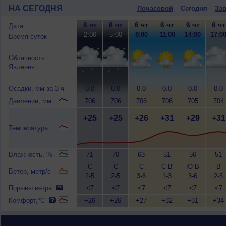
НА СЕГОДНЯ
Почасовой
Сегодня
Зав
6 чт
6 чт
6 чт
6 чт
6 чт
6 чт
Дата
2:00
5:00
8:00
11:00
14:00
17:0
Время суток
Облачность
Явления
Осадки, мм за 3 ч
0.0
0.0
0.0
0.0
0.0
0.0
Давление, мм
706
706
706
706
705
704
+25
+25
+26
+31
+29
+31
Температура
Влажность, %
71
70
63
51
56
51
С
С
С
С-В
Ю-В
В
Ветер, метр/с
2-5
2-5
3-6
1-3
3-6
2-5
Порывы ветра
<7
<7
<7
<7
<7
<7
Комфорт,°C
+26
+26
+27
+32
+31
+34