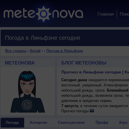
Главная
Пои
Погода в Линьфэне сегодня
Все страны
›
Китай
›
›
Погода в Линьфэне
МЕТЕОНОВА
БЛОГ МЕТЕОНОВЫ
Прогноз в Линьфэне сегодня ( К
Сегодня днем
ожидается переменная о
восточный, умеренный. Атмосферное 
небольшой дождь, гроза.
Ближайшей
небольшой дождь, возможна гроза, те
давление в пределах нормы.
7 августа
, в течение суток ожидаетс
возможна гроза; ночью +26..28°, днем
Прогноз погоды
Погода
Аллергия
Самочувствие
Профи
Агро