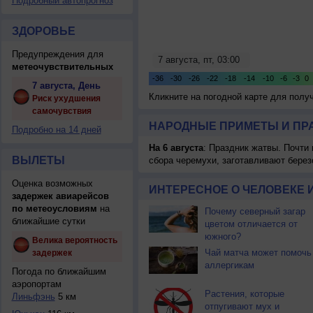
Подробный автопрогноз
ЗДОРОВЬЕ
Предупреждения для
метеочувствительных
7 августа, День
Кликните на погодной карте для пол
Риск ухудшения
самочувствия
НАРОДНЫЕ ПРИМЕТЫ И ПР
Подробно на 14 дней
На 6 августа
: Праздник жатвы. Почти
ВЫЛЕТЫ
сбора черемухи, заготавливают берез
Оценка возможных
ИНТЕРЕСНОЕ О ЧЕЛОВЕКЕ 
задержек авиарейсов
по метеоусловиям
на
Почему северный загар
ближайшие сутки
цветом отличается от
южного?
Велика вероятность
Чай матча может помочь
задержек
аллергикам
Погода по ближайшим
аэропортам
Растения, которые
Линьфэнь
5 км
отпугивают мух и