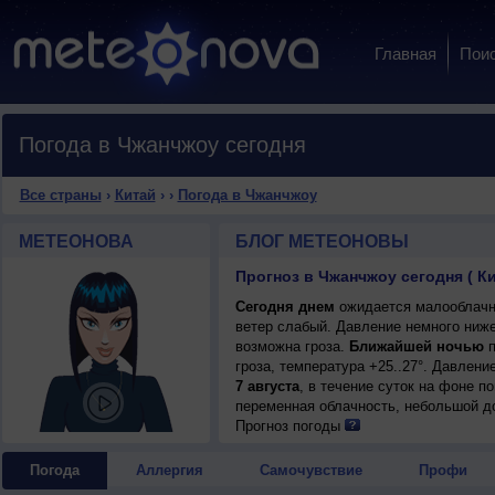
Главная
Пои
Погода в Чжанчжоу сегодня
Все страны
›
Китай
›
›
Погода в Чжанчжоу
МЕТЕОНОВА
БЛОГ МЕТЕОНОВЫ
Прогноз в Чжанчжоу сегодня ( К
Сегодня днем
ожидается малооблачна
ветер слабый. Давление немного ниже
возможна гроза.
Ближайшей ночью
п
гроза, температура +25..27°. Давлени
7 августа
, в течение суток на фоне 
переменная облачность, небольшой до
днем +37..39°, ветер слабый.
Прогноз погоды
Погода
Аллергия
Самочувствие
Профи