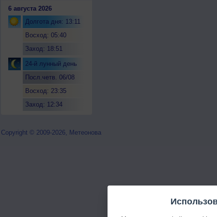
6 августа 2026
Долгота дня: 13:11
Восход: 05:40
Заход: 18:51
24-й лунный день
Посл.четв. 06/08
Восход: 23:35
Заход: 12:34
Copyright © 2009-2026, Метеонова
Использов