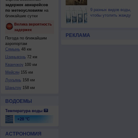
задержек авиарейсов
9 разных видов воды,
по метеоусловиям
на
чтобы утолить жажду
ближайшие сутки
Велика вероятность
задержек
РЕКЛАМА
Погода по ближайшим
аэропортам
Сямынь
48 км
Цзиньмэнь
72 км
Кванчжоу
100 км
Мейсян
155 км
Лунъянь
158 км
Шаньтоу
158 км
ВОДОЕМЫ
Температура воды
+28 °C
АСТРОНОМИЯ