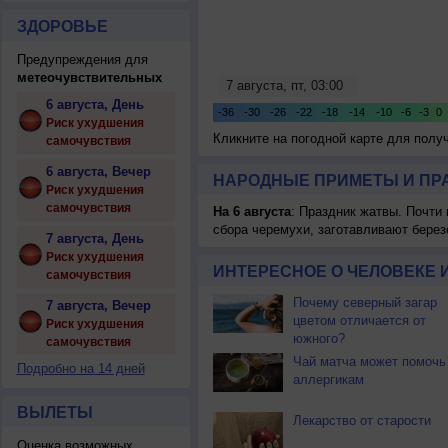
ЗДОРОВЬЕ
Предупреждения для
метеочувствительных
6 августа, День
Риск ухудшения
Кликните на погодной карте для пол
самочувствия
6 августа, Вечер
НАРОДНЫЕ ПРИМЕТЫ И ПР
Риск ухудшения
самочувствия
На 6 августа
: Праздник жатвы. Почти
сбора черемухи, заготавливают берез
7 августа, День
Риск ухудшения
ИНТЕРЕСНОЕ О ЧЕЛОВЕКЕ 
самочувствия
Почему северный загар
7 августа, Вечер
цветом отличается от
Риск ухудшения
южного?
самочувствия
Чай матча может помочь
Подробно на 14 дней
аллергикам
ВЫЛЕТЫ
Лекарство от старости
Оценка возможных