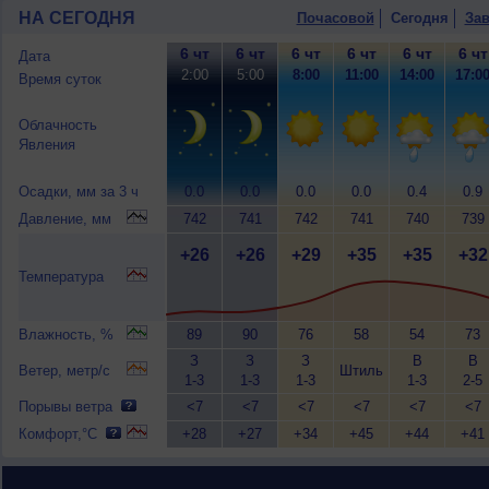
НА СЕГОДНЯ
Почасовой
Сегодня
Зав
6 чт
6 чт
6 чт
6 чт
6 чт
6 чт
Дата
2:00
5:00
8:00
11:00
14:00
17:0
Время суток
Облачность
Явления
Осадки, мм за 3 ч
0.0
0.0
0.0
0.0
0.4
0.9
Давление, мм
742
741
742
741
740
739
+26
+26
+29
+35
+35
+32
Температура
Влажность, %
89
90
76
58
54
73
З
З
З
В
В
Ветер, метр/с
Штиль
1-3
1-3
1-3
1-3
2-5
Порывы ветра
<7
<7
<7
<7
<7
<7
Комфорт,°C
+28
+27
+34
+45
+44
+41