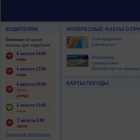
ВОДИТЕЛЯМ
ИНТЕРЕСНЫЕ ФАКТЫ О ПР
Зной продолжит
Опасные
погодные
усиливаться
явления для водителей
6 августа 14:00
Извержение
жара
супервулкана
Йеллоустоун не приведё
6 августа 17:00
к уничтожению
жара
цивилизации
КАРТЫ ПОГОДЫ
6 августа 20:00
гроза
дождь
6 августа 23:00
жара
7 августа 2:00
гроза
Подробный автопрогноз