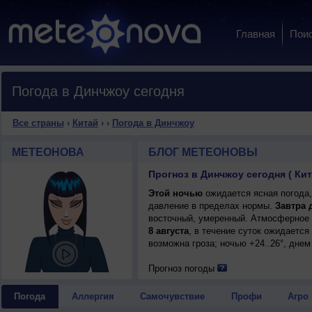
Главная
Пои
Погода в Динчжоу сегодня
Все страны
›
Китай
›
›
Погода в Динчжоу
МЕТЕОНОВА
БЛОГ МЕТЕОНОВЫ
Прогноз в Динчжоу сегодня ( Кит
Этой ночью
ожидается ясная погода,
давление в пределах нормы.
Завтра 
восточный, умеренный. Атмосферное 
8 августа
, в течение суток ожидаетс
возможна гроза; ночью +24..26°, днем 
Прогноз погоды
Погода
Аллергия
Самочувствие
Профи
Агро