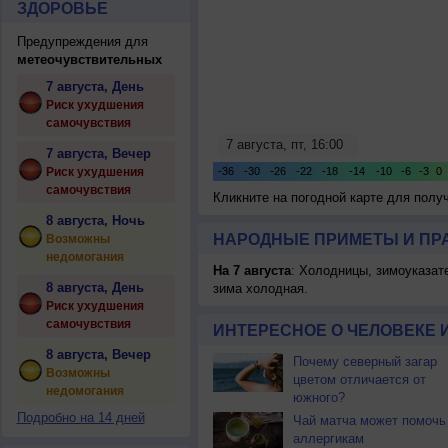
ЗДОРОВЬЕ
Предупреждения для
метеочувствительных
7 августа, День
Риск ухудшения
самочувствия
7 августа, Вечер
Риск ухудшения
самочувствия
Кликните на погодной карте для пол
8 августа, Ночь
НАРОДНЫЕ ПРИМЕТЫ И ПР
Возможны
недомогания
На 7 августа
: Холодницы, зимоуказат
8 августа, День
зима холодная.
Риск ухудшения
самочувствия
ИНТЕРЕСНОЕ О ЧЕЛОВЕКЕ 
8 августа, Вечер
Почему северный загар
Возможны
цветом отличается от
недомогания
южного?
Подробно на 14 дней
Чай матча может помочь
аллергикам