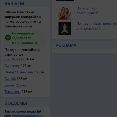
ВЫЛЕТЫ
Почему люди
Оценка возможных
сплетничают?
задержек авиарейсов
по метеоусловиям
на
Почему плакать полезно
ближайшие сутки
для здоровья?
Не ожидается
задержек по
метеоусловиям
РЕКЛАМА
Погода по ближайшим
аэропортам
Шицзячжуан
36 км
Синьчжоу
176 км
Пекин / Наньюань
186 км
Синтай
188 км
Датонг
215 км
Тяньцзинь
216 км
ВОДОЕМЫ
Температура воды