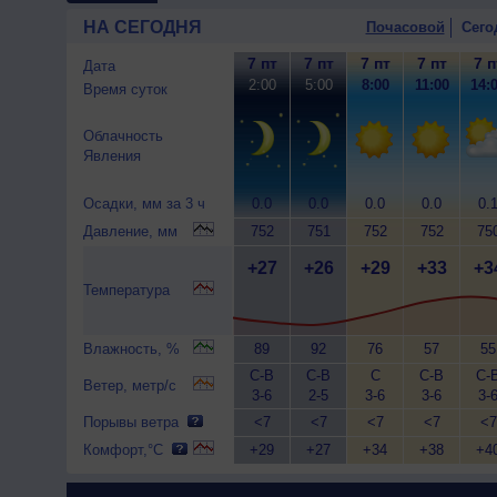
НА СЕГОДНЯ
Почасовой
Сего
7 пт
7 пт
7 пт
7 пт
7 п
Дата
2:00
5:00
8:00
11:00
14:
Время суток
Облачность
Явления
Осадки, мм за 3 ч
0.0
0.0
0.0
0.0
0.
Давление, мм
752
751
752
752
75
+27
+26
+29
+33
+3
Температура
Влажность, %
89
92
76
57
55
С-В
С-В
С
С-В
С-
Ветер, метр/с
3-6
2-5
3-6
3-6
3-
Порывы ветра
<7
<7
<7
<7
<7
Комфорт,°C
+29
+27
+34
+38
+4