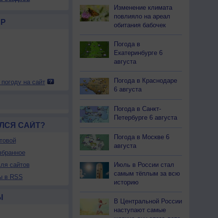
Изменение климата
повлияло на ареал
Р
обитания бабочек
Погода в
Екатеринбурге 6
августа
Погода в Краснодаре
 погоду на сайт
6 августа
Погода в Санкт-
Петербурге 6 августа
ЛСЯ САЙТ?
Погода в Москве 6
товой
августа
збранное
ля сайтов
Июль в России стал
самым тёплым за всю
ы в RSS
историю
Ы
В Центральной России
наступают самые