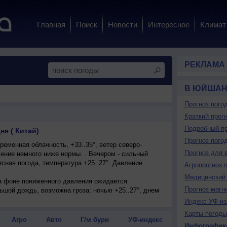
Главная
Поиск
Новости
Интересное
Климат
РЕКЛАМА
В ЮЙШАН
Прогноз пого
Краткий прогн
Подробный пр
я ( Китай)
Прогноз пого
еменная облачность, +33..35°, ветер северо-
Прогноз для 
ение немного ниже нормы. . Вечером - сильный
сная погода, температура +25..27°. Давление
Агропрогноз 
Медицинский 
на фоне пониженного давления ожидается
Прогноз магн
ьшой дождь, возможна гроза; ночью +25..27°, днем
очный, сильный, порывы до 10 м/с.
Индекс УФ-из
Карты погоды
Агро
Авто
Г/м бури
УФ-индекс
Инфографик