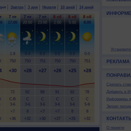
дня
Завтра
3 дня
Неделя
10 дней
14 дней
ИНФОРМЕ
т
7 пт
7 пт
7 пт
8 сб
8 сб
8 сб
00
17:00
20:00
23:00
2:00
5:00
8:00
Установите
1
1.8
0.4
0.0
0.0
0.0
0.0
0
750
750
751
750
750
751
РЕКЛАМА
4
+30
+28
+27
+26
+25
+28
ПОНРАВИ
Сделать стар
Добавить в И
72
82
89
91
92
78
В
С-В
С
С
С
С
С
Информеры д
6
3-6
3-6
3-6
3-6
3-6
5-9
Экпорт погод
<7
8
<7
<7
8
8
КОНТАКТ
0
+36
+32
+30
+27
+25
+32
О проекте