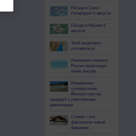
Погода в Санкт-
Петербурге 5 августа
Погода в Москве 5
августа
Зной продолжит
усиливаться
Изменение климата
России происходит
очень быстро
Извержение
супервулкана
Йеллоустоун не
приведёт к уничтожению
цивилизации
Слизни – это
фактически новый
борщевик