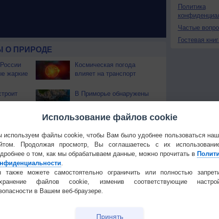
Политика
конфиденциа
Частые вопр
Гостевая книг
 О ПРИРОДЕ
 России
Космическая погода
ые жаркие
влияет на транспорт
строит
В Приморье обнаружены
тень
морские волны тепла
Использование файлов cookie
 охватили
 используем файлы cookie, чтобы Вам было удобнее пользоваться на
йтом. Продолжая просмотр, Вы соглашаетесь с их использовани
дробнее о том, как мы обрабатываем данные, можно прочитать в
Полит
нфиденциальности
.
Температура
Облачность
Осадки
 также можете самостоятельно ограничить или полностью запрет
охранение файлов cookie, изменив соответствующие настрой
зопасности в Вашем веб-браузере.
Принять