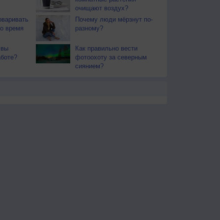
очищают воздух?
оваривать
Почему люди мёрзнут по-
о время
разному?
 вы
Как правильно вести
аботе?
фотоохоту за северным
сиянием?