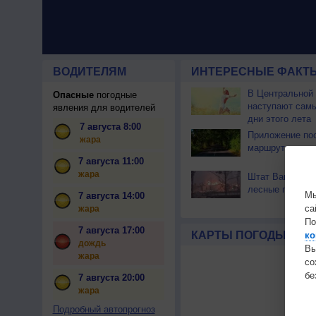
ВОДИТЕЛЯМ
ИНТЕРЕСНЫЕ ФАКТЫ
В Центральной
Опасные
погодные
наступают сам
явления для водителей
дни этого лета
7 августа 8:00
Приложение по
жара
маршрут через 
7 августа 11:00
жара
Штат Вашингтон
лесные пожары
Мы
7 августа 14:00
са
жара
По
7 августа 17:00
КАРТЫ ПОГОДЫ
ко
дождь
Вы
жара
с
бе
7 августа 20:00
жара
Подробный автопрогноз