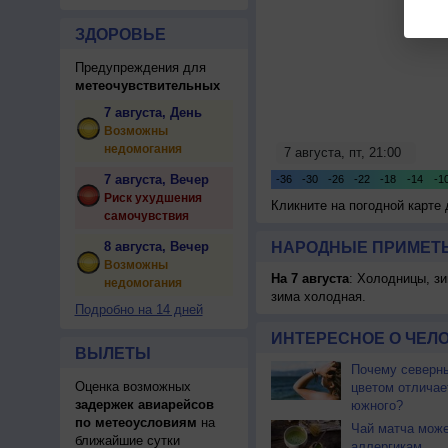
ЗДОРОВЬЕ
Предупреждения для
метеочувствительных
7 августа, День
Возможны
недомогания
7 августа, Вечер
Риск ухудшения
Кликните на погодной карте
самочувствия
8 августа, Вечер
НАРОДНЫЕ ПРИМЕТЫ
Возможны
На 7 августа
: Холодницы, зи
недомогания
зима холодная.
Подробно на 14 дней
ИНТЕРЕСНОЕ О ЧЕЛО
ВЫЛЕТЫ
Почему северны
Оценка возможных
цветом отличае
задержек авиарейсов
южного?
по метеоусловиям
на
Чай матча може
ближайшие сутки
аллергикам