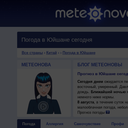
Погода в Юйшане сегодня
Все страны
›
Китай
›
›
Погода в Юйшане
МЕТЕОНОВА
БЛОГ МЕТЕОНОВЫ
Прогноз в Юйшане сегодн
Сегодня днем
ожидается пер
восточный, умеренный. Давл
дождь.
Ближайшей ночью
я
немного ниже нормы.
8 августа
, в течение суток 
малооблачная погода, небол
+32..34°, ветер северо-вост
Прогноз погоды
Погода
Аллергия
Самочувствие
Профи