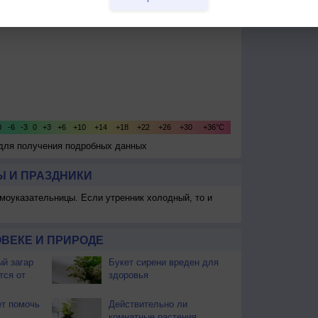
 для получения подробных данных
 И ПРАЗДНИКИ
моуказательницы. Если утренник холодный, то и
ВЕКЕ И ПРИРОДЕ
й загар
Букет сирени вреден для
тся от
здоровья
т помочь
Действительно ли
комнатные растения