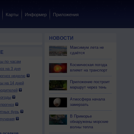
Карты
Информер
Приложения
НОВОСТИ
Максимум лета не
Е
сдаётся
ды по часам
Космическая погода
оз на 3 дня
влияет на транспорт
огноз неделю
Приложение построит
ды на 14 дней
маршрут через тень
водителей
погоды
Атмосфера начала
замерзать
прогноз
итных бурь
В Приморье
лучения
обнаружены морские
волны тепла
а осадков