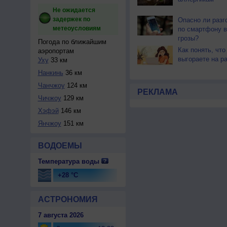
Не ожидается
задержек по
Опасно ли разг
метеоусловиям
по смартфону в
грозы?
Погода по ближайшим
Как понять, что
аэропортам
выгораете на р
Уху
33 км
Нанкинь
36 км
Чанчжоу
124 км
РЕКЛАМА
Чичжоу
129 км
Хэфэй
146 км
Янчжоу
151 км
ВОДОЕМЫ
Температура воды
+28 °C
АСТРОНОМИЯ
7 августа 2026