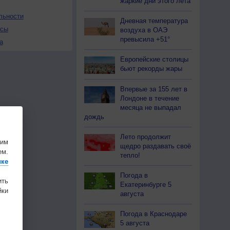
жаркие дни этого лета
льности
Дневная температура
осы
воздуха в ОАЭ
превысила +51°
а
Европейские столицы
бьют рекорды жары
Впервые за 155 лет в
Лондоне в течение
месяца не выпадал
дождь
Лето продолжит
шим
щедро раздавать своё
ем.
тепло!
ике
Погода в
ить
Екатеринбурге 5
ки
августа
Погода в Краснодаре
5 августа