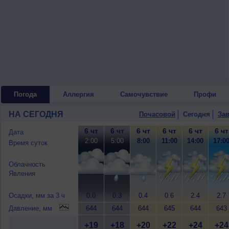
Погода
Аллергия
Самочувствие
Профи
НА СЕГОДНЯ
Почасовой
Сегодня
Зав
6 чт
6 чт
6 чт
6 чт
6 чт
6 чт
Дата
2:00
5:00
8:00
11:00
14:00
17:0
Время суток
Облачность
Явления
Осадки, мм за 3 ч
0.0
0.3
0.4
0.6
2.4
2.7
Давление, мм
644
644
644
645
644
643
+19
+18
+20
+22
+24
+24