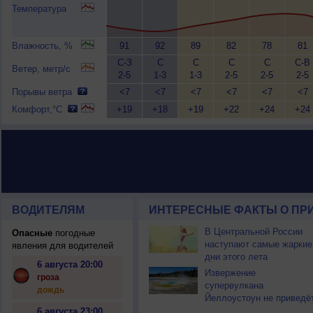
Температура
Влажность, %
91
92
89
82
78
81
С-З
С
С
С
С
С-В
Ветер, метр/с
2-5
1-3
1-3
2-5
2-5
2-5
Порывы ветра
<7
<7
<7
<7
<7
<7
Комфорт,°C
+19
+18
+19
+22
+24
+24
ВОДИТЕЛЯМ
ИНТЕРЕСНЫЕ ФАКТЫ О ПР
В Центральной России
Опасные
погодные
наступают самые жаркие
явления для водителей
дни этого лета
6 августа 20:00
Извержение
гроза
супервулкана
дождь
Йеллоустоун не приведё
к уничтожению
6 августа 23:00