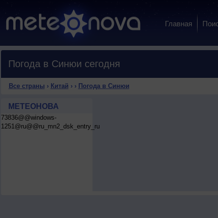
Главная
Пои
Погода в Синюи сегодня
Все страны
›
Китай
›
›
Погода в Синюи
МЕТЕОНОВА
73836@@windows-
1251@ru@@ru_mn2_dsk_entry_ru