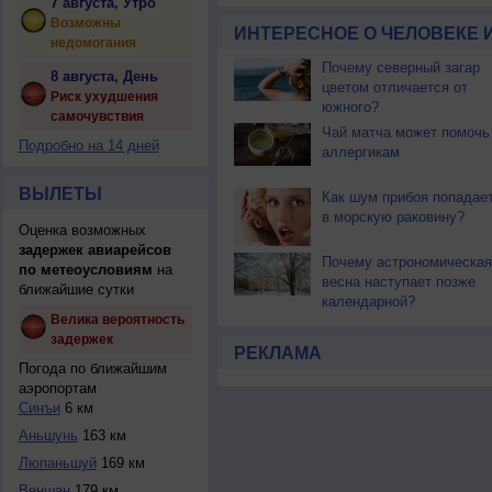
7 августа, Утро
Возможны
ИНТЕРЕСНОЕ О ЧЕЛОВЕКЕ 
недомогания
Почему северный загар
8 августа, День
цветом отличается от
Риск ухудшения
южного?
самочувствия
Чай матча может помочь
Подробно на 14 дней
аллергикам
ВЫЛЕТЫ
Как шум прибоя попадае
в морскую раковину?
Оценка возможных
задержек авиарейсов
Почему астрономическая
по метеоусловиям
на
весна наступает позже
ближайшие сутки
календарной?
Велика вероятность
задержек
РЕКЛАМА
Погода по ближайшим
аэропортам
Синъи
6 км
Аньшунь
163 км
Люпаньшуй
169 км
Веншан
179 км